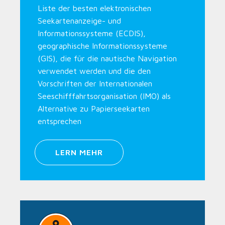
Liste der besten elektronischen
Seekartenanzeige- und
Informationssysteme (ECDIS),
geographische Informationssysteme
(GIS), die für die nautische Navigation
verwendet werden und die den
Vorschriften der Internationalen
Seeschifffahrtsorganisation (IMO) als
Alternative zu Papierseekarten
entsprechen
LERN MEHR