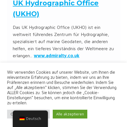
UK Hydrographic Office
(UKHO)
Das UK Hydrographic Office (UKHO) ist ein
weltweit führendes Zentrum für Hydrographie,
spezialisiert auf marine Geodaten, die anderen
helfen, ein tieferes Verständnis der Weltmeere zu
erlangen...
www.admiralty.co.uk
Hydrografischer Dienst der
Wir verwenden Cookies auf unserer Website, um Ihnen die
relevanteste Erfahrung zu bieten, indem wir uns an Ihre
griechischen Marine (HNHS)
Präferenzen erinnern und Besuche wiederholen. Indem Sie
auf „Alle akzeptieren“ klicken, stimmen Sie der Verwendung
ALLER Cookies zu. Sie können jedoch die „Cookie-
Die International Telecommunication Union (ITU)
Einstellungen“ besuchen, um eine kontrollierte Einwilligung
ist die Sonderorganisation der Vereinten Nationen
zu erteilen.
für Informations- und
Cookie-Einstellungen
Alle akzeptieren
Kommunikationstechnologien – ICTs. Maritime
Deutsch
Veröffentlichungen...
https://www.hnhs.gr/en/