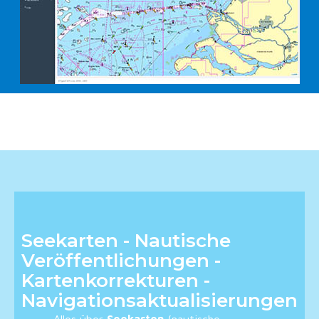
Seekarten - Nautische
Veröffentlichungen -
Kartenkorrekturen -
Navigationsaktualisierungen
Alles über
Seekarten
(nautische