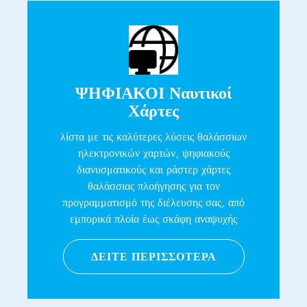
ΨΗΦΙΑΚΟΙ Ναυτικοί
Χάρτες
λίστα με τις καλύτερες λύσεις θαλάσσιων
ηλεκτρονικών χαρτών, ψηφιακούς
διανυσματικούς και ράστερ χάρτες
θαλάσσιας πλοήγησης για τον
προγραμματισμό της διέλευσης σας, από
εμπορικά πλοία έως σκάφη αναψυχής
ΔΕΙΤΕ ΠΕΡΙΣΣΟΤΕΡΑ