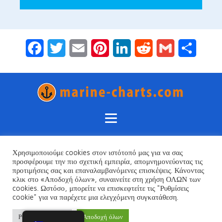
Facebook
Twitter
Email
Pinterest
LinkedIn
Reddit
Gmail
Μοιραστ
Χρησιμοποιούμε cookies στον ιστότοπό μας για να σας
Πολιτική Απορρήτου
προσφέρουμε την πιο σχετική εμπειρία, απομνημονεύοντας τις
Όροι και Προϋποθέσεις
προτιμήσεις σας και επαναλαμβανόμενες επισκέψεις. Κάνοντας
κλικ στο «Αποδοχή όλων», συναινείτε στη χρήση ΟΛΩΝ των
Βρείτε όλους τους κορυφαίους παρόχους προϊόντων και υπηρεσιών
cookies. Ωστόσο, μπορείτε να επισκεφτείτε τις "Ρυθμίσεις
Ναυτικής Πλοήγησης Marine Navigation για ασφαλή σχεδιασμό
cookie" για να παρέχετε μια ελεγχόμενη συγκατάθεση.
θαλάσσιων ταξιδιών
Ρυθμίσεις cookie
Αποδοχή όλων
Σχεδιάστηκε από το Marketing365.com