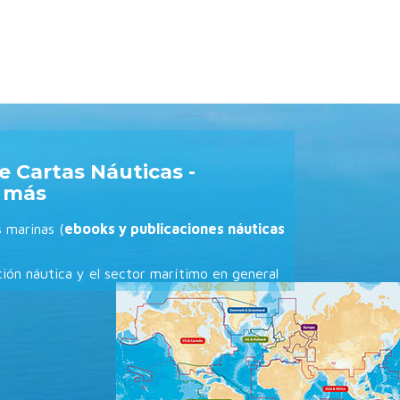
e Cartas Náuticas -
y más
 marinas (
ebooks y publicaciones náuticas
ión náutica y el sector marítimo en general