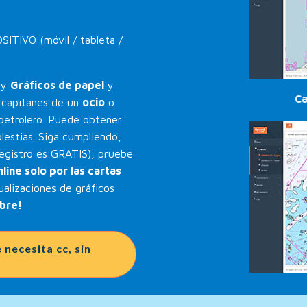
TIVO (móvil / tableta /
y
Gráficos de papel
y
Ca
s capitanes de un
ocio
o
petrolero. Puede obtener
lestias. Siga cumpliendo,
registro es GRATIS), pruebe
line solo por las cartas
alizaciones de gráficos
bre!
necesita cc, sin