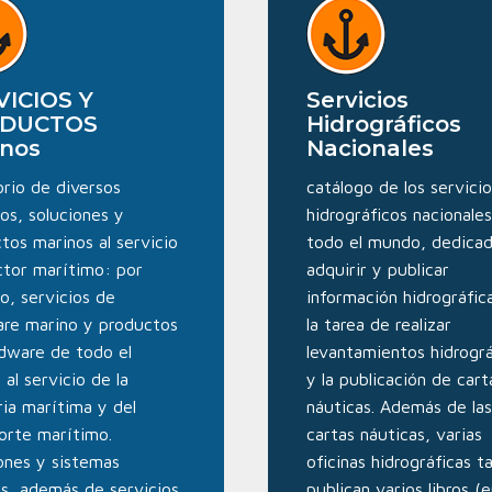
VICIOS Y
Servicios
DUCTOS
Hidrográficos
inos
Nacionales
orio de diversos
catálogo de los servicio
ios, soluciones y
hidrográficos nacionale
tos marinos al servicio
todo el mundo, dedicad
ctor marítimo: por
adquirir y publicar
o, servicios de
información hidrográfic
re marino y productos
la tarea de realizar
dware de todo el
levantamientos hidrográ
al servicio de la
y la publicación de cart
ria marítima y del
náuticas. Además de las
orte marítimo.
cartas náuticas, varias
ones y sistemas
oficinas hidrográficas 
s, además de servicios
publican varios libros (