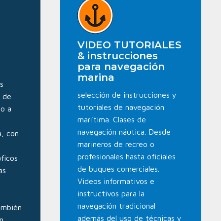
VIDEO TUTORIALES
& instrucciones
para navegación
marina
s
selección de instrucciones y
s de
tutoriales de navegación
o a
marítima. Clases de
navegación náutica. Desde
a, con
marineros de recreo o
profesionales hasta oficiales
ficos
de buques comerciales.
as
Videos informativos e
instructivos para la
navegación tradicional
también
además del uso de técnicas y
en