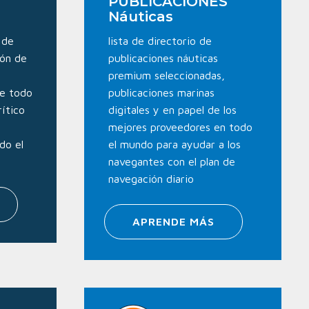
PUBLICACIONES
s
Náuticas
 de
lista de directorio de
ión de
publicaciones náuticas
premium seleccionadas,
e todo
publicaciones marinas
rítico
digitales y en papel de los
mejores proveedores en todo
do el
el mundo para ayudar a los
navegantes con el plan de
navegación diario
APRENDE MÁS