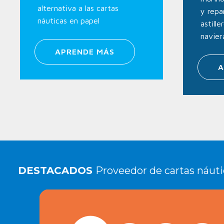
alternativa a las cartas
y repa
náuticas en papel
astill
navier
APRENDE MÁS
A
DESTACADOS
Proveedor de cartas náuti