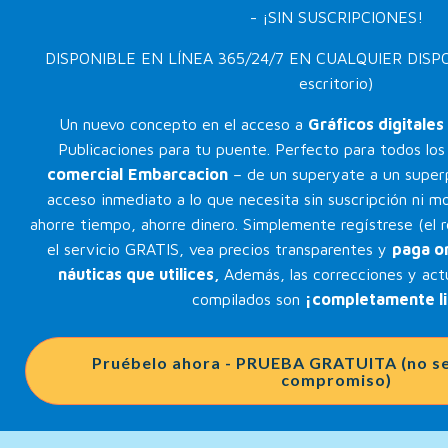
- ¡SIN SUSCRIPCIONES!
DISPONIBLE EN LÍNEA 365/24/7 EN CUALQUIER DISPOSI
escritorio)
Un nuevo concepto en el acceso a
Gráficos digitales
Publicaciones para tu puente. Perfecto para todos lo
comercial
Embarcacion
– de un superyate a un super
acceso inmediato a lo que necesita sin suscripción ni mo
ahorre tiempo, ahorre dinero. Simplemente regístrese (el 
el servicio GRATIS, vea precios transparentes y
paga on
náuticas que utilices,
Además, las correcciones y actu
compilados son
¡completamente li
Pruébelo ahora - PRUEBA GRATUITA (no se 
compromiso)