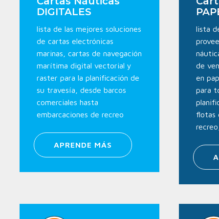
Cartas Náuticas
Cart
DIGITALES
PAP
lista de las mejores soluciones
lista 
de cartas electrónicas
provee
marinas, cartas de navegación
náutic
marítima digital vectorial y
de ven
raster para la planificación de
en pap
su travesía, desde barcos
para t
comerciales hasta
planif
embarcaciones de recreo
flotas
recreo
APRENDE MÁS
A