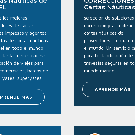
as Náuticas de
CORRECCIONES
EL
Cartas Náutica
de los mejores
selección de soluciones
dores de cartas
corrección y actualizac
as impresas y agentes
cartas náuticas de
tas de cartas náuticas
proveedores premium d
el en todo el mundo
el mundo. Un servicio c
odas las necesidades:
para la planificación de
icación de viajes para
travesías seguras en to
 comerciales, barcos de
mundo marino
, yates, superyates
APRENDE MÁS
PRENDE MÁS