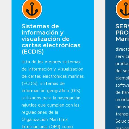
Sistemas de
SER
información y
PRO
visualización de
Mar
cartas electrónicas
direct
(ECDIS)
servic
lista de los mejores sistemas
produc
de información y visualización
del se
de cartas electrónicas marinas
ejempl
(ECDIS), sistemas de
softwa
información geográfica (GIS)
de har
utilizados para la navegación
mundo 
náutica que cumplen con las
indust
regulaciones de la
transp
Organización Marítima
Soluci
Internacional (OMI) como
marino