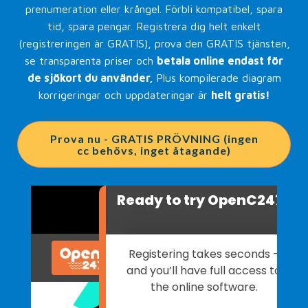
prenumeration eller krångel. Förbli kompatibel, spara
tid, spara pengar. Registrera dig helt enkelt
(registreringen är GRATIS), prova den GRATIS tjänsten,
se transparenta priser och
betala online endast för
de sjökort du använder,
Plus kompilerade diagram
korrigeringar och uppdateringar är
helt gratis!
Prova nu - GRATIS PRÖVNING (ingen
cc behövs, inget åtagande)