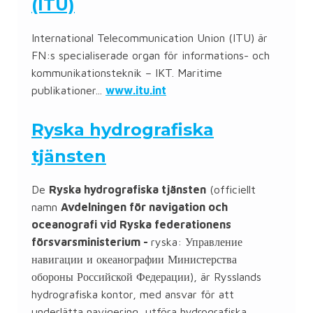
(ITU)
International Telecommunication Union (ITU) är
FN:s specialiserade organ för informations- och
kommunikationsteknik – IKT. Maritime
publikationer...
www.itu.int
Ryska hydrografiska
tjänsten
De
Ryska hydrografiska tjänsten
(officiellt
namn
Avdelningen för navigation och
oceanografi vid Ryska federationens
försvarsministerium -
ryska:
Управление
навигации и океанографии Министерства
обороны Российской Федерации
), är Rysslands
hydrografiska kontor, med ansvar för att
underlätta navigering, utföra hydrografiska