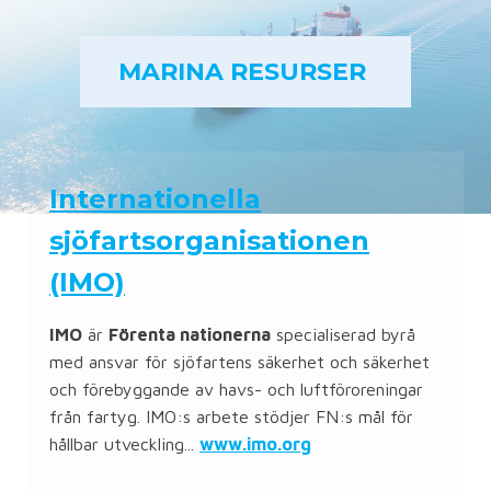
MARINA RESURSER
Internationella
sjöfartsorganisationen
(IMO)
IMO
är
Förenta nationerna
specialiserad byrå
med ansvar för sjöfartens säkerhet och säkerhet
och förebyggande av havs- och luftföroreningar
från fartyg. IMO:s arbete stödjer FN:s mål för
hållbar utveckling...
www.imo.org