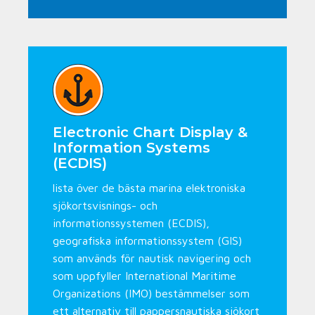
Electronic Chart Display &
Information Systems
(ECDIS)
lista över de bästa marina elektroniska
sjökortsvisnings- och
informationssystemen (ECDIS),
geografiska informationssystem (GIS)
som används för nautisk navigering och
som uppfyller International Maritime
Organizations (IMO) bestämmelser som
ett alternativ till pappersnautiska sjökort