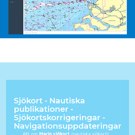
Sjökort - Nautiska
publikationer -
Sjökortskorrigeringar -
Navigationsuppdateringar
Allt om
Marin sjökort
(nautiska sjökort),