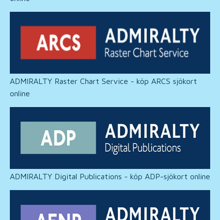
ADMIRALTY Raster Chart Service - köp ARCS sjökort
online
ADMIRALTY Digital Publications - köp ADP-sjökort online