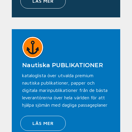
LÄS MER
Nautiska PUBLIKATIONER
kataloglista över utvalda premium
nautiska publikationer, papper och
digitala marinpublikationer från de bästa
leverantörerna över hela världen för att
hjälpa sjömän med dagliga passageplaner
LÄS MER