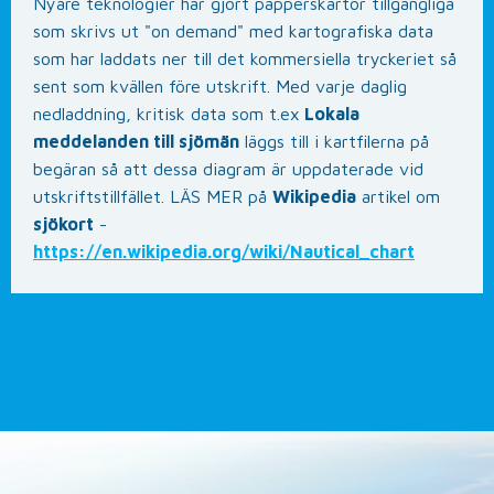
Nyare teknologier har gjort papperskartor tillgängliga
som skrivs ut "on demand" med kartografiska data
som har laddats ner till det kommersiella tryckeriet så
sent som kvällen före utskrift. Med varje daglig
nedladdning, kritisk data som t.ex
Lokala
meddelanden till sjömän
läggs till i kartfilerna på
begäran så att dessa diagram är uppdaterade vid
utskriftstillfället. LÄS MER på
Wikipedia
artikel om
sjökort
-
https://en.wikipedia.org/wiki/Nautical_chart