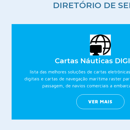
DIRETÓRIO DE S
Cartas Náuticas DIG
lista das melhores soluções de cartas eletrônica
digitais e cartas de navegação marítima raster pa
passagem, de navios comerciais a embarc
VER MAIS