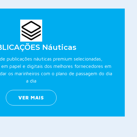
LICAÇÕES Náuticas
s de publicações náuticas premium selecionadas,
 em papel e digitais dos melhores fornecedores em
dar os marinheiros com o plano de passagem do dia
a dia
VER MAIS