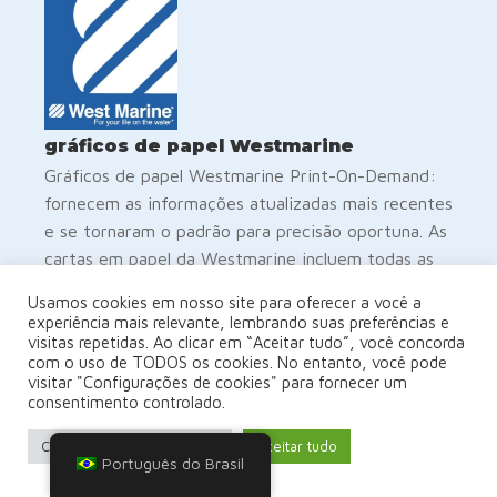
gráficos de papel Westmarine
Gráficos de papel Westmarine Print-On-Demand:
fornecem as informações atualizadas mais recentes
e se tornaram o padrão para precisão oportuna. As
cartas em papel da Westmarine incluem todas as
últimas correções locais e regionais de Avisos aos
Usamos cookies em nosso site para oferecer a você a
Navegantes, precisas no momento da impressão.
experiência mais relevante, lembrando suas preferências e
Devido a essa precisão atualizada garantida, eles
visitas repetidas. Ao clicar em “Aceitar tudo”, você concorda
com o uso de TODOS os cookies. No entanto, você pode
adicionam um nível importante de segurança para
visitar "Configurações de cookies" para fornecer um
os marinheiros (as cartas são aprovadas pela
consentimento controlado.
NOAA, atendem aos requisitos de transporte da
Configurações de cookies
Aceitar tudo
USCG para embarcações comerciais e são
Português do Brasil
compatíveis com a SOLAS)