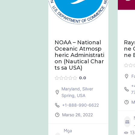
MPOK
S e-Navigati
NOAA – National
Ray
lutions
Oceanic Atmosp
ne 
heric Administrati
ne 
0.0
on (Nautical Char
ts sa USA)
EECE
,
Piraeus
F
0.0
 210 4278700
+
Maryland
,
Silver
rero 14, 2022
7
Spring
,
USA
M
a
+1-888-990-6622
gwawasto
+6
Marso 26, 2022
 Tsart
99
Mga
1