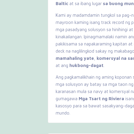
Baltic
at sa ibang lugar
sa buong mu
Kami ay madamdamin tungkol sa pag-n
mayroon kaming isang track record ng 
mga pasadyang solusyon sa hinihingi a
kinakailangan. Ipinagmamalaki namin a
pakikisama sa napakaraming kapitan at
deck na naglilingkod sakay ng makabag
mamahaling yate
,
komersyal na sa
at ang
hukbong-dagat
.
Ang pagkamalikhain ng aming koponan 
mga solusyon ay batay sa mga taon ng
karanasan mula sa navy at komersyal n
gumagawa
Mga Tsart ng Riviera
isan
kasosyo para sa bawat sasakyang-dag
mundo.