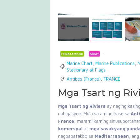
ITINATAMPOK
SIKAT
Marine Chart
,
Marine Publications
,
M
Stationary at Flags
Antibes (France)
,
FRANCE
Mga Tsart ng Riv
Mga Tsart ng Riviera
ay naging kasin
nabigasyon. Mula sa aming base sa
Ant
France
, marami kaming sinusuportah
komersyal
at
mga sasakyang pand
nagpapatakbo sa
Mediterranean
, an