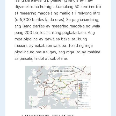
isang karaniwang pipeline ng langis ay may
diyametro na humigit-kumulang 50 sentimetro
at maaaring magdala ng mahigit 1 milyong litro
(o 6,300 bariles kada oras). Sa paghahambing,
ang isang bariles ay maaaring magdala ng wala
pang 200 bariles sa isang pagkakataon. Ang
mga pipeline ay gawa sa bakal at, kung
maaari, ay nakabaon sa lupa. Tulad ng mga
pipeline ng natural gas, ang mga ito ay mahina
sa pinsala, lindol at sabotahe.