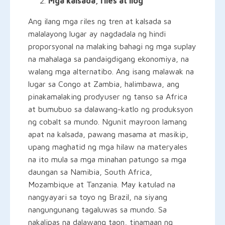
Mga kalsada, riles at ilog
Ang ilang mga riles ng tren at kalsada sa
malalayong lugar ay nagdadala ng hindi
proporsyonal na malaking bahagi ng mga suplay
na mahalaga sa pandaigdigang ekonomiya, na
walang mga alternatibo. Ang isang malawak na
lugar sa Congo at Zambia, halimbawa, ang
pinakamalaking prodyuser ng tanso sa Africa
at bumubuo sa dalawang-katlo ng produksyon
ng cobalt sa mundo. Ngunit mayroon lamang
apat na kalsada, pawang masama at masikip,
upang maghatid ng mga hilaw na materyales
na ito mula sa mga minahan patungo sa mga
daungan sa Namibia, South Africa,
Mozambique at Tanzania. May katulad na
nangyayari sa toyo ng Brazil, na siyang
nangungunang tagaluwas sa mundo. Sa
nakalipas na dalawang taon, tinamaan ng