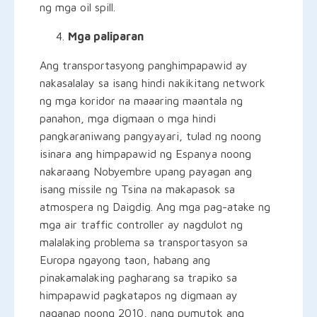
ng mga oil spill.
Mga paliparan
Ang transportasyong panghimpapawid ay
nakasalalay sa isang hindi nakikitang network
ng mga koridor na maaaring maantala ng
panahon, mga digmaan o mga hindi
pangkaraniwang pangyayari, tulad ng noong
isinara ang himpapawid ng Espanya noong
nakaraang Nobyembre upang payagan ang
isang missile ng Tsina na makapasok sa
atmospera ng Daigdig. Ang mga pag-atake ng
mga air traffic controller ay nagdulot ng
malalaking problema sa transportasyon sa
Europa ngayong taon, habang ang
pinakamalaking pagharang sa trapiko sa
himpapawid pagkatapos ng digmaan ay
naganap noong 2010, nang pumutok ang