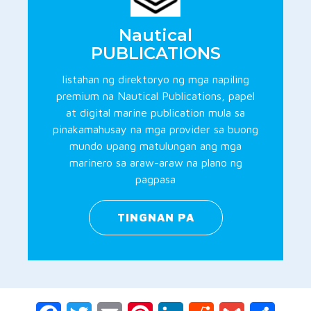
Nautical
PUBLICATIONS
listahan ng direktoryo ng mga napiling
premium na Nautical Publications, papel
at digital marine publication mula sa
pinakamahusay na mga provider sa buong
mundo upang matulungan ang mga
marinero sa araw-araw na plano ng
pagpasa
TINGNAN PA