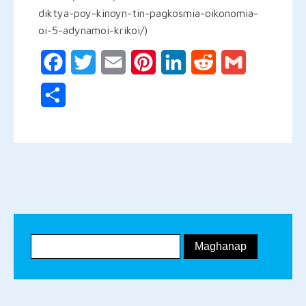
diktya-poy-kinoyn-tin-pagkosmia-oikonomia-
oi-5-adynamoi-krikoi/)
Facebook
Twitter
Email
Pinterest
LinkedIn
Reddit
Gmail
Share