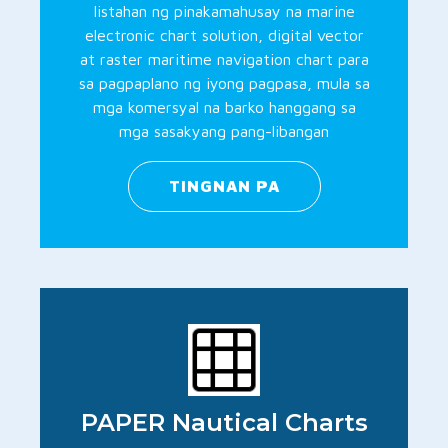
listahan ng pinakamahusay na marine
electronic chart solution, digital vector
at raster maritime navigation chart para
sa pagpaplano ng iyong pagpasa, mula sa
mga komersyal na barko hanggang sa
mga sasakyang pang-libangan
TINGNAN PA
PAPER Nautical Charts