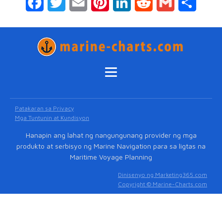
Facebook
Twitter
Email
Pinterest
LinkedIn
Reddit
Gmail
Share
Patakaran sa Privacy
Mga Tuntunin at Kundisyon
Hanapin ang lahat ng nangungunang provider ng mga
produkto at serbisyo ng Marine Navigation para sa ligtas na
Maritime Voyage Planning
Dinisenyo ng Marketing365.com
Copyright © Marine-Charts.com