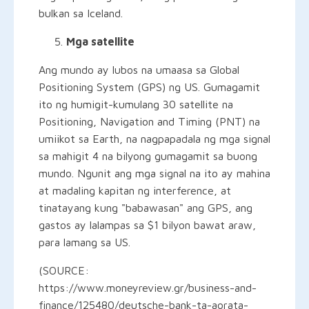
bulkan sa Iceland.
Mga satellite
Ang mundo ay lubos na umaasa sa Global
Positioning System (GPS) ng US. Gumagamit
ito ng humigit-kumulang 30 satellite na
Positioning, Navigation and Timing (PNT) na
umiikot sa Earth, na nagpapadala ng mga signal
sa mahigit 4 na bilyong gumagamit sa buong
mundo. Ngunit ang mga signal na ito ay mahina
at madaling kapitan ng interference, at
tinatayang kung "babawasan" ang GPS, ang
gastos ay lalampas sa $1 bilyon bawat araw,
para lamang sa US.
(SOURCE:
https://www.moneyreview.gr/business-and-
finance/125480/deutsche-bank-ta-aorata-