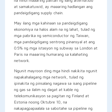
na hindi maaaring palitan ng ilang alternatibo
at samakatuwid, ay maaaring hadlangan ang
pandaigdigang supply chain.
May ilang mga kahinaan sa pandaigdigang
ekonomiya na halos alam na ng lahat, tulad ng
mga pabrika ng semiconductor ng Taiwan,
mga pandaigdigang sentrong pinansyal at ang
0.5% ng mga istasyon ng subway sa London at
Paris na maaaring humarang sa kalahating
network.
Ngunit mayroon ding mga hindi nakikita ngunit
napakahalagang mga network, tulad ng
ipinakita ng pinsalang nagawa sa isang pipeline
ng gas sa ilalim ng dagat at kable ng
telekomunikasyon sa pagitan ng Finland at
Estonia noong Oktubre 10, na
nakapagpapaalala sa sabotahe sa pipeline ng