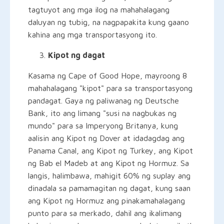
tagtuyot ang mga ilog na mahahalagang
daluyan ng tubig, na nagpapakita kung gaano
kahina ang mga transportasyong ito.
Kipot ng dagat
Kasama ng Cape of Good Hope, mayroong 8
mahahalagang "kipot" para sa transportasyong
pandagat. Gaya ng paliwanag ng Deutsche
Bank, ito ang limang "susi na nagbukas ng
mundo" para sa Imperyong Britanya, kung
aalisin ang Kipot ng Dover at idadagdag ang
Panama Canal, ang Kipot ng Turkey, ang Kipot
ng Bab el Madeb at ang Kipot ng Hormuz. Sa
langis, halimbawa, mahigit 60% ng suplay ang
dinadala sa pamamagitan ng dagat, kung saan
ang Kipot ng Hormuz ang pinakamahalagang
punto para sa merkado, dahil ang ikalimang