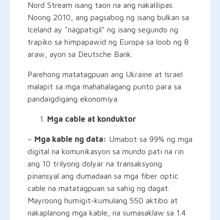
Nord Stream isang taon na ang nakalilipas.
Noong 2010, ang pagsabog ng isang bulkan sa
Iceland ay "nagpatigil" ng isang segundo ng
trapiko sa himpapawid ng Europa sa loob ng 8
araw, ayon sa Deutsche Bank.
Parehong matatagpuan ang Ukraine at Israel
malapit sa mga mahahalagang punto para sa
pandaigdigang ekonomiya.
Mga cable at konduktor
–
Mga kable ng data:
Umabot sa 99% ng mga
digital na komunikasyon sa mundo pati na rin
ang 10 trilyong dolyar na transaksyong
pinansyal ang dumadaan sa mga fiber optic
cable na matatagpuan sa sahig ng dagat.
Mayroong humigit-kumulang 550 aktibo at
nakaplanong mga kable, na sumasaklaw sa 1.4