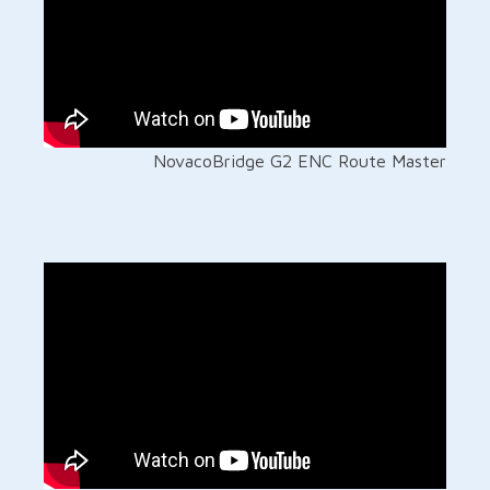
NovacoBridge G2 ENC Route Master