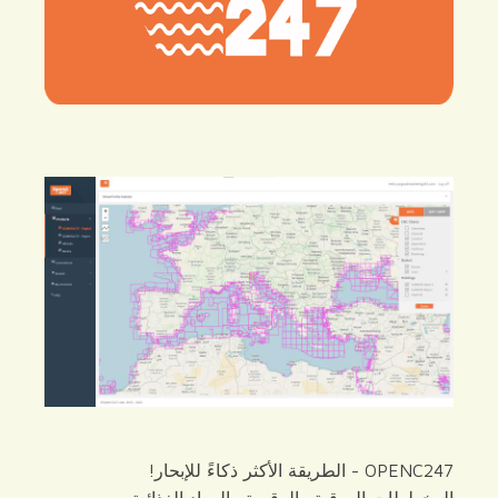
OPENC247 - الطريقة الأكثر ذكاءً للإبحار!
المخططات الورقية والرقمية والمواد الغذائية