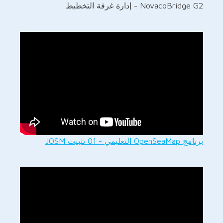
NovacoBridge G2 - إدارة غرفة التخطيط
برنامج OpenSeaMap التعليمي - 01 تثبيت JOSM