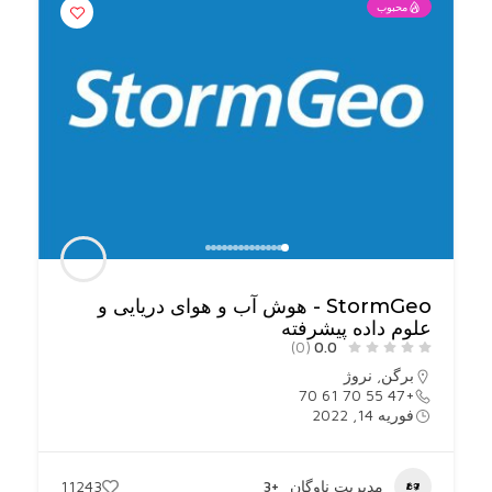
محبوب
StormGeo - هوش آب و هوای دریایی و
علوم داده پیشرفته
(0)
0.0
برگن
,
نروژ
+47 55 70 61 70
فوریه 14, 2022
مدیریت ناوگان
+3
11243