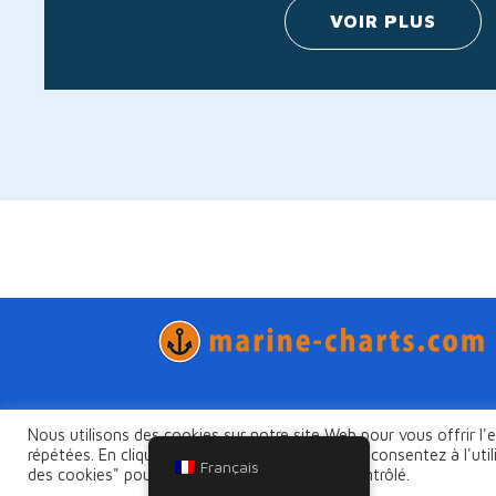
VOIR PLUS
Nous utilisons des cookies sur notre site Web pour vous offrir l'
Politique de confidentialité
Trouvez tous
répétées. En cliquant sur "Accepter tout", vous consentez à l'ut
termes et conditions
Français
des cookies" pour fournir un consentement contrôlé.