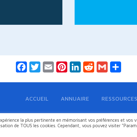
Facebook
Twitter
Email
Pinterest
LinkedIn
Reddit
Gmail
Partag
ACCUEIL
ANNUAIRE
RESSOURCE
expérience la plus pertinente en mémorisant vos préférences et vos v
 les meilleurs fournisseurs de produits et services de navigation mari
ilisation de TOUS les cookies. Cependant, vous pouvez visiter "Param
planification de voyage maritime en toute sécurité