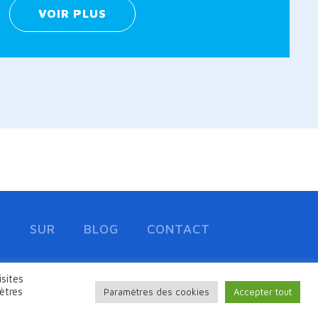
VOIR PLUS
er
S
SUR
BLOG
CONTACT
isites
Conçu par Marketing365.com
time pour une
ètres
Paramètres des cookies
Accepter tout
Copyright © Marine-Charts.com