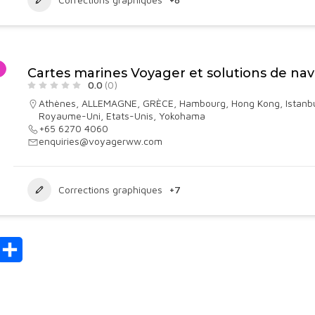
Cartes marines Voyager et solutions de nav
0.0
(0)
Athènes
,
ALLEMAGNE
,
GRÈCE
,
Hambourg
,
Hong Kong
,
Istanb
Royaume-Uni
,
Etats-Unis
,
Yokohama
+65 6270 4060
enquiries@voyagerww.com
Corrections graphiques
+7
mail
Partager