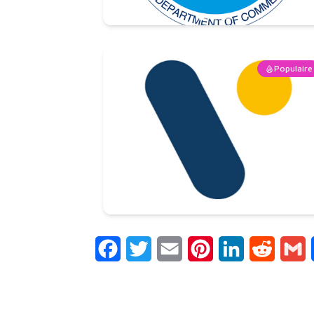
Populaire
Facebook
Twitter
Email
Pinterest
LinkedIn
Reddit
G