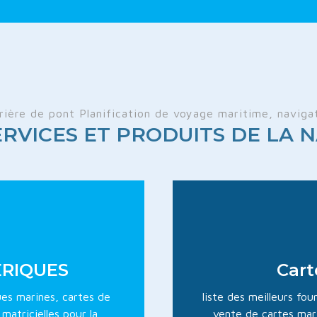
rière de pont Planification de voyage maritime, naviga
RVICES ET PRODUITS DE LA N
ÉRIQUES
Cart
ques marines, cartes de
liste des meilleurs fo
matricielles pour la
vente de cartes mari