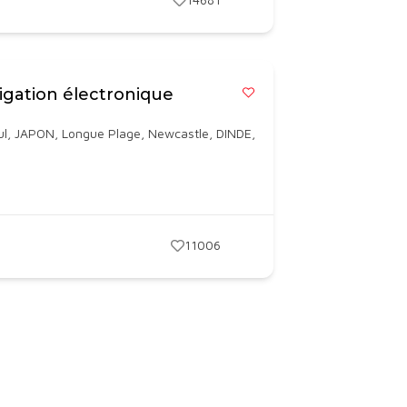
igation électronique
ul
,
JAPON
,
Longue Plage
,
Newcastle
,
DINDE
,
11006