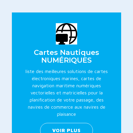
Cartes Nautiques
NUMÉRIQUES
liste des meilleures solutions de cartes
électroniques marines, cartes de
navigation maritime numériques
vectorielles et matricielles pour la
planification de votre passage, des
navires de commerce aux navires de
plaisance
VOIR PLUS