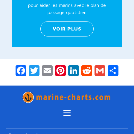
pour aider les marins avec le plan de
passage quotidien
VOIR PLUS
Facebook
Twitter
Email
Pinterest
LinkedIn
Reddit
Gmail
Partag