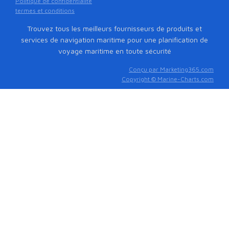
Politique de confidentialité
termes et conditions
Trouvez tous les meilleurs fournisseurs de produits et
services de navigation maritime pour une planification de
voyage maritime en toute sécurité
Conçu par Marketing365.com
Copyright © Marine-Charts.com