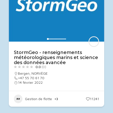
StormGeo - renseignements
météorologiques marins et science
des données avancée
0.0
(0)
Bergen
,
NORVÈGE
+47 55 70 61 70
14 février 2022
Gestion de flotte
+3
11241