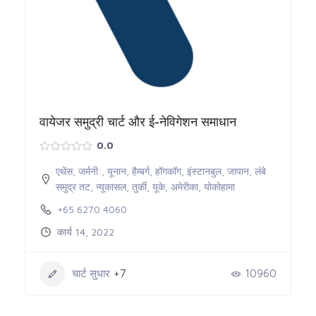
वायेजर समुद्री चार्ट और ई-नेविगेशन समाधान
0.0
एथेंस
,
जर्मनी:
,
यूनान
,
हैम्बर्ग
,
हॉगकॉग
,
इंस्टानबुल
,
जापान
,
लंबे
समुद्र तट
,
न्यूकासल
,
तुर्की
,
यूके
,
अमेरीका
,
योकोहामा
+65 6270 4060
कार्य 14, 2022
चार्ट सुधार
+7
10960