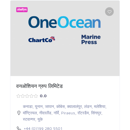
लोकप्रिय
वनओशियन ग्रुप लिमिटेड
0.0
कनाडा
,
यूनान
,
जापान
,
कोबेस
,
क्वालालंपुर
,
लंडन
,
मलेशिया
,
मॉन्ट्रियल
,
नीदरलैंड
,
नॉर्वे
,
Piraeus
,
रॉटरडैम
,
सिंगापुर
,
स्टवान्गर
,
यूके
+44 (0)199 280 5501