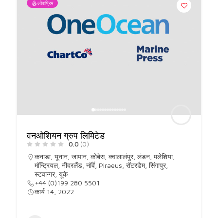
लोकप्रिय
वनओशियन ग्रुप लिमिटेड
0.0
(0)
कनाडा
,
यूनान
,
जापान
,
कोबेस
,
क्वालालंपुर
,
लंडन
,
मलेशिया
,
मॉन्ट्रियल
,
नीदरलैंड
,
नॉर्वे
,
Piraeus
,
रॉटरडैम
,
सिंगापुर
,
स्टवान्गर
,
यूके
+44 (0)199 280 5501
कार्य 14, 2022