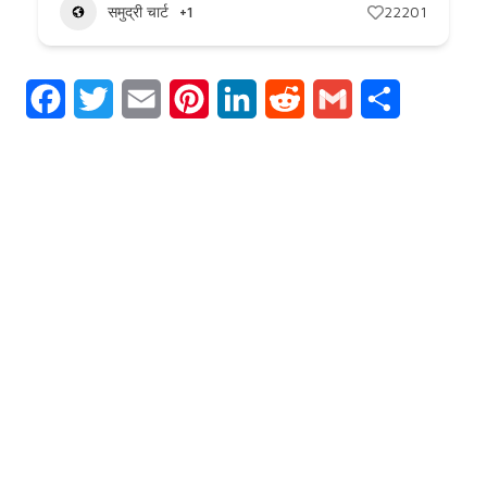
समुद्री चार्ट
+1
22201
Facebook
Twitter
Email
Pinterest
LinkedIn
Reddit
Gmail
Share