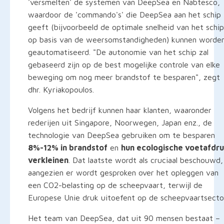
'versmelten' de systemen van DeepSea en Nabtesco,
waardoor de 'commando's' die DeepSea aan het schip
geeft (bijvoorbeeld de optimale snelheid van het schip
op basis van de weersomstandigheden) kunnen worde
geautomatiseerd. "De autonomie van het schip zal
gebaseerd zijn op de best mogelijke controle van elke
beweging om nog meer brandstof te besparen", zegt
dhr. Kyriakopoulos.
Volgens het bedrijf kunnen haar klanten, waaronder
rederijen uit Singapore, Noorwegen, Japan enz., de
technologie van DeepSea gebruiken om te besparen
8%-12% in brandstof
en
hun ecologische voetafdr
verkleinen
. Dat laatste wordt als cruciaal beschouwd,
aangezien er wordt gesproken over het opleggen van
een CO2-belasting op de scheepvaart, terwijl de
Europese Unie druk uitoefent op de scheepvaartsecto
Het team van DeepSea, dat uit 90 mensen bestaat –