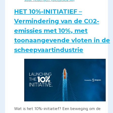
HET 10%-INITIATIEF –
Vermindering van de CΟ2-
emissies met 10%, met
toonaangevende vloten in de
scheepvaartindustrie
Wat is het 10%-initiatief? Een beweging om de