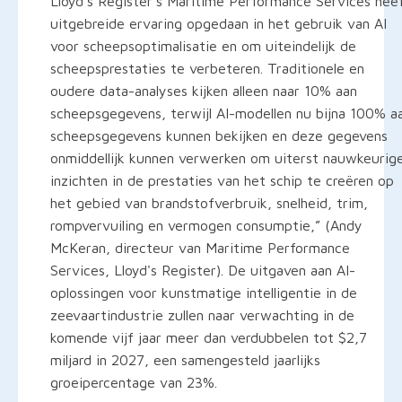
Lloyd's Register's Maritime Performance Services hee
uitgebreide ervaring opgedaan in het gebruik van AI
voor scheepsoptimalisatie en om uiteindelijk de
scheepsprestaties te verbeteren. Traditionele en
oudere data-analyses kijken alleen naar 10% aan
scheepsgegevens, terwijl AI-modellen nu bijna 100% a
scheepsgegevens kunnen bekijken en deze gegevens
onmiddellijk kunnen verwerken om uiterst nauwkeurig
inzichten in de prestaties van het schip te creëren op
het gebied van brandstofverbruik, snelheid, trim,
rompvervuiling en vermogen consumptie,” (Andy
McKeran, directeur van Maritime Performance
Services, Lloyd's Register). De uitgaven aan AI-
oplossingen voor kunstmatige intelligentie in de
zeevaartindustrie zullen naar verwachting in de
komende vijf jaar meer dan verdubbelen tot $2,7
miljard in 2027, een samengesteld jaarlijks
groeipercentage van 23%.