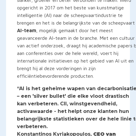
slanker, groener en beter verbonden te maken. Werd
opgericht in 2017 om het beste van kunstmatige
intelligentie (AI) naar de scheepvaartindustrie te
brengen en het is de belangrijkste van de scheepvaart
AI-team
, mogelijk gemaakt door het meest
geavanceerde AI-team in de branche. Met een cultuur
van actief onderzoek, draagt hij academische papers b
aan conferenties over de hele wereld, voert hij
internationale initiatieven op het gebied van AI uit en
brengt hij al deze vorderingen in zijn
efficiëntiebevorderende producten.
“AI is het geheime wapen van decarbonisati
– een 'silver bullet' die elke vloot drastisch
kan verbeteren. CII, winstgevendheid,
activawaarde - het helpt onze klanten hun
belangrijkste statistieken over de hele linie 
verbeteren.
Konstantinos Kyriakopoulos,
CEO van