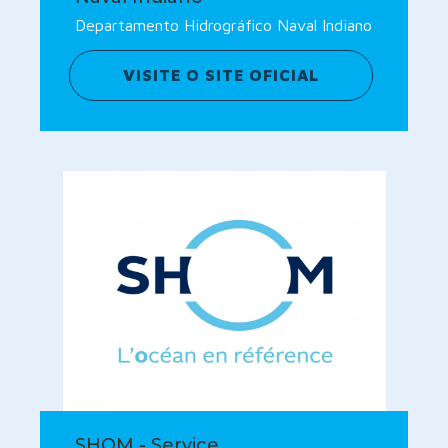
Departamento Hidrográfico Naval Indiano
VISITE O SITE OFICIAL
SHOM - Service