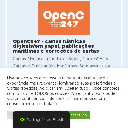
OpenC247 - cartas náuticas
digitais/em papel, publicações
marítimas e correções de cartas
Cartas Náuticas (Digital e Papel), Correções de
Cartas e Publicações Marítimas. Sem assinatura.
Sem Compromisso. Flexibilidade Completa - 24/7
Usamos cookies em nosso site para oferecer a você a
experiência mais relevante, lembrando suas preferências e
visitas repetidas. Ao clicar em “Aceitar tudo”, você concorda
Experimente agora - AVALIAÇÃO
com o uso de TODOS os cookies. No entanto, você pode
GRATUITA (sem necessidade de
visitar "Configurações de cookies" para fornecer um
cartão de crédito)
consentimento controlado.
Configurações de cookies
Aceitar tudo
Português do Brasil