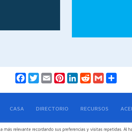
Facebook
Twitter
Email
Pinterest
LinkedIn
Reddit
Gmail
Compar
CASA
DIRECTORIO
RECURSOS
ACE
a más relevante recordando sus preferencias y visitas repetidas. Al h