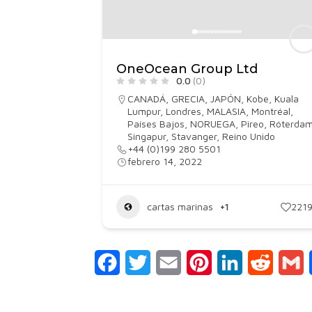
OneOcean Group Ltd
0.0
(0)
CANADÁ
,
GRECIA
,
JAPÓN
,
Kobe
,
Kuala
Lumpur
,
Londres
,
MALASIA
,
Montréal
,
Países Bajos
,
NORUEGA
,
Pireo
,
Róterda
Singapur
,
Stavanger
,
Reino Unido
+44 (0)199 280 5501
febrero 14, 2022
cartas marinas
+1
221
Facebook
Twitter
Email
Pinterest
LinkedIn
Reddit
G