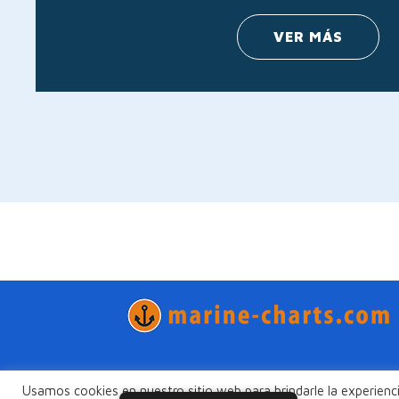
VER MÁS
Usamos cookies en nuestro sitio web para brindarle la experienci
Política de privacidad