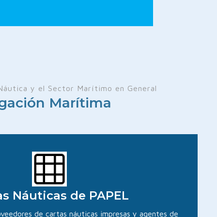
Náutica y el Sector Marítimo en General
gación Marítima
as Náuticas de PAPEL
roveedores de cartas náuticas impresas y agentes de