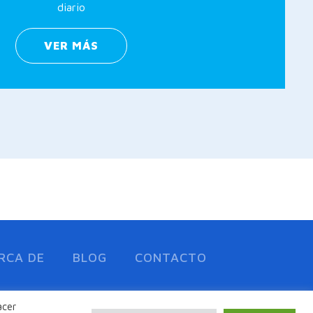
diario
VER MÁS
tir
RCA DE
BLOG
CONTACTO
acer
Diseñado por Marketing365.com