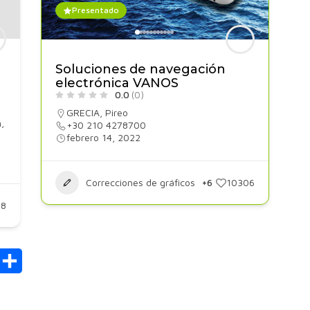
Presentado
Soluciones de navegación
electrónica VANOS
0.0
(0)
GRECIA
,
Pireo
m
,
+30 210 4278700
febrero 14, 2022
Correcciones de gráficos
+6
10306
98
mail
Compartir