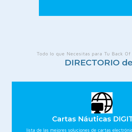
Todo lo que Necesitas para Tu Back Of 
DIRECTORIO de 
Cartas Náuticas DIGI
lista de las mejores soluciones de cartas electróni