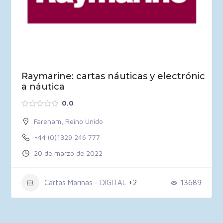
Raymarine: cartas náuticas y electrónic
a náutica
0.0
Fareham
,
Reino Unido
+44 (0)1329 246 777
20 de marzo de 2022
Cartas Marinas - DIGITAL
+2
13689