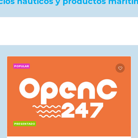
vicios náuticos y productos marí
POPULAR
PRESENTADO