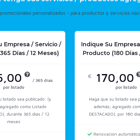
romocionales personalizados - para productos y servicios náut
Empresa / Servicio /
Indique Su Empresa /
365 Días / 12 Meses)
Producto (180 Días 
5,00
170,00
€
/ 365 días
por listado
por listado
 listado sea publicado: (y
Haga que su listado sea p
agregado como Listado
además, agregado com
, durante 365 días / 12
DESTACADO), por 180 día
meses
Renovación automátic