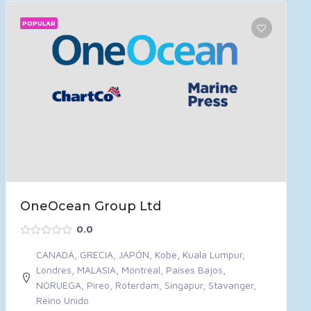
POPULAR
OneOcean Group Ltd
0.0
CANADÁ
,
GRECIA
,
JAPÓN
,
Kobe
,
Kuala Lumpur
,
Londres
,
MALASIA
,
Montréal
,
Países Bajos
,
NORUEGA
,
Pireo
,
Róterdam
,
Singapur
,
Stavanger
,
Reino Unido