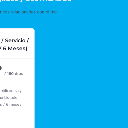
icos relacionados con el mar
 Servicio /
/ 6 Meses)
/ 180 días
ublicado: (y
o Listado
s / 6 meses
a