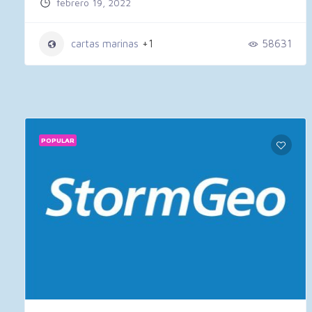
febrero 19, 2022
cartas marinas
+1
58631
POPULAR