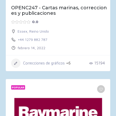
OPENC247 - Cartas marinas, correccion
es y publicaciones
0.0
Essex
,
Reino Unido
+44 1279 882 787
febrero 14, 2022
Correcciones de gráficos
+6
15194
POPULAR