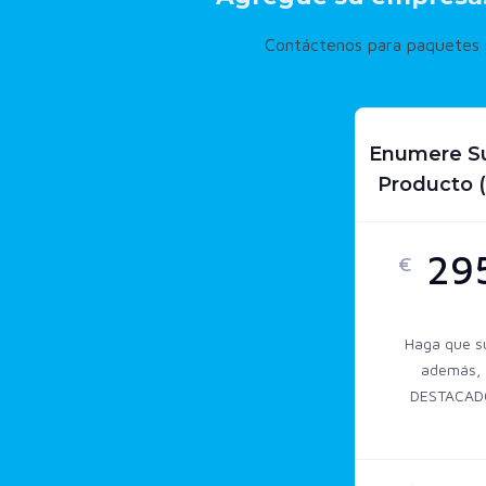
Contáctenos para paquetes p
Enumere Su 
Producto (
29
€
Haga que su
además, 
DESTACADO)