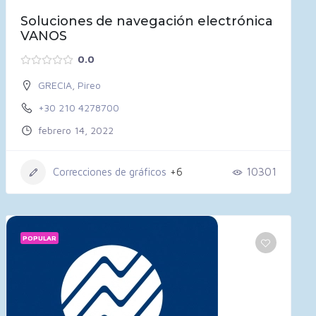
Soluciones de navegación electrónica
VANOS
0.0
GRECIA
,
Pireo
+30 210 4278700
febrero 14, 2022
Correcciones de gráficos
+6
10301
POPULAR