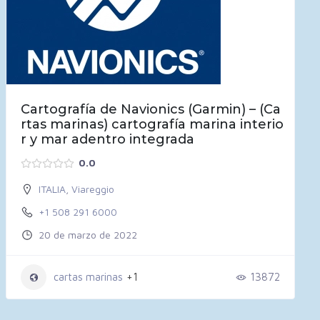
Cartografía de Navionics (Garmin) – (Ca
rtas marinas) cartografía marina interio
r y mar adentro integrada
0.0
ITALIA
,
Viareggio
+1 508 291 6000
20 de marzo de 2022
cartas marinas
+1
13872