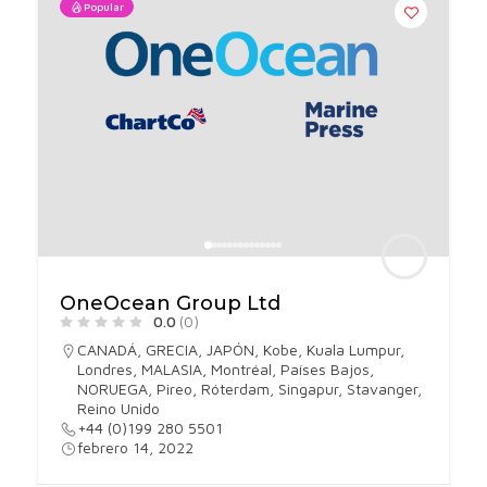
Popular
OneOcean Group Ltd
0.0
(0)
CANADÁ
,
GRECIA
,
JAPÓN
,
Kobe
,
Kuala Lumpur
,
Londres
,
MALASIA
,
Montréal
,
Países Bajos
,
NORUEGA
,
Pireo
,
Róterdam
,
Singapur
,
Stavanger
,
Reino Unido
+44 (0)199 280 5501
febrero 14, 2022