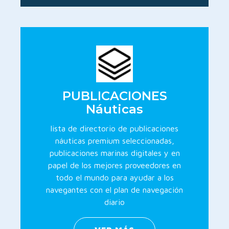
PUBLICACIONES
Náuticas
lista de directorio de publicaciones
náuticas premium seleccionadas,
publicaciones marinas digitales y en
papel de los mejores proveedores en
todo el mundo para ayudar a los
navegantes con el plan de navegación
diario