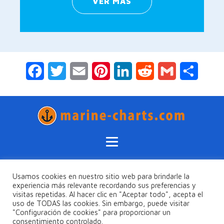
VER MÁS
Facebook
Twitter
Email
Pinterest
LinkedIn
Reddit
Gmail
Compar
Usamos cookies en nuestro sitio web para brindarle la
Política de privacidad
experiencia más relevante recordando sus preferencias y
Términos y condiciones
visitas repetidas. Al hacer clic en "Aceptar todo", acepta el
uso de TODAS las cookies. Sin embargo, puede visitar
Encuentre todos los principales proveedores de productos y
"Configuración de cookies" para proporcionar un
servicios de navegación marítima para la planificación
consentimiento controlado.