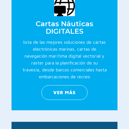
Cartas Náuticas
DIGITALES
lista de las mejores soluciones de cartas
electrónicas marinas, cartas de
navegación marítima digital vectorial y
raster para la planificación de su
travesía, desde barcos comerciales hasta
embarcaciones de recreo
VER MÁS