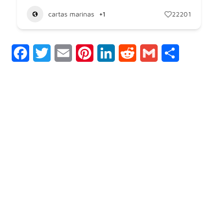
cartas marinas
+1
22201
Facebook
Twitter
Email
Pinterest
LinkedIn
Reddit
Gmail
Compartir