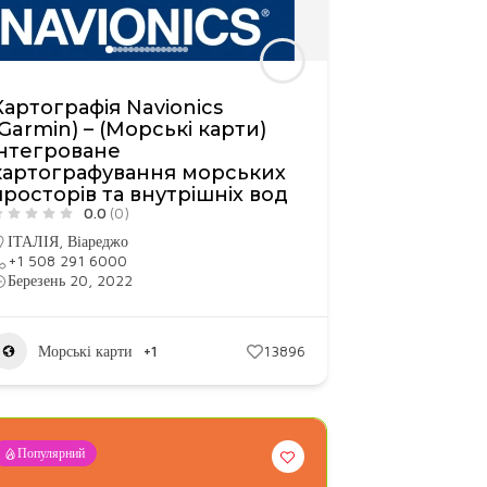
Картографія Navionics
(Garmin) – (Морські карти)
інтегроване
картографування морських
просторів та внутрішніх вод
0.0
(0)
ІТАЛІЯ
,
Віареджо
+1 508 291 6000
Березень 20, 2022
Морські карти
+1
13896
Популярний