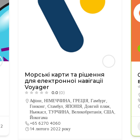
Морські карти та рішення
для електронної навігації
Voyager
0.0
(0)
Афіни
,
НІМЕЧЧИНА
,
ГРЕЦІЯ
,
Гамбург
,
Гонконг
,
Стамбул
,
ЯПОНІЯ
,
Довгий пляж
,
Ньюкасл
,
ТУРЧИНА
,
Великобританія
,
США
,
Йокогама
+65 6270 4060
32
14 лютого 2022 року