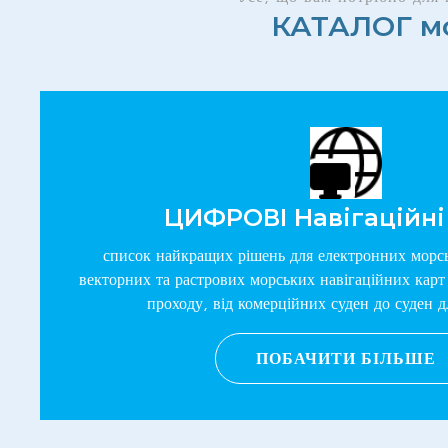
КАТАЛОГ мо
ЦИФРОВІ Навігаційні
список найкращих рішень для електронних морс
векторних та растрових морських навігаційних карт
проходу, від комерційних суден до суден 
ПОБАЧИТИ БІЛЬШЕ