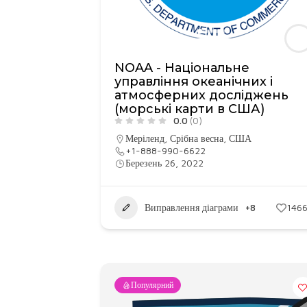
NOAA - Національне
управління океанічних і
атмосферних досліджень
(морські карти в США)
0.0
(0)
Меріленд
,
Срібна весна
,
США
+1-888-990-6622
Березень 26, 2022
Виправлення діаграми
+8
146
Популярний