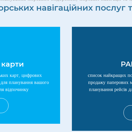
рських навігаційних послуг т
 карти
PA
ьких карт, цифрових
список найкращих пос
 для планування вашого
продажу паперових мо
для відпочинку
планування рейсів дл