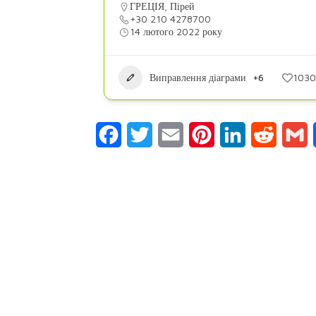
ГРЕЦІЯ
,
Пірей
+30 210 4278700
14 лютого 2022 року
Виправлення діаграми
+6
1030
Facebook
Twitter
Email
Pinterest
LinkedIn
Reddit
G