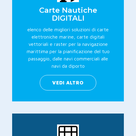
Carte Nautiche
DIGITALI
elenco delle migliori soluzioni di carte
elettroniche marine, carte digitali
vettoriali e raster per la navigazione
marittima per la pianificazione del tuo
passaggio, dalle navi commerciali alle
navi da diporto
VEDI ALTRO