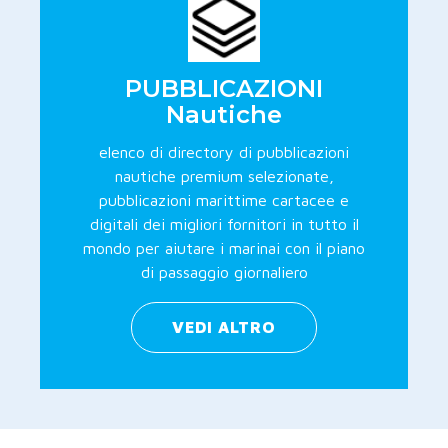
PUBBLICAZIONI
Nautiche
elenco di directory di pubblicazioni
nautiche premium selezionate,
pubblicazioni marittime cartacee e
digitali dei migliori fornitori in tutto il
mondo per aiutare i marinai con il piano
di passaggio giornaliero
VEDI ALTRO