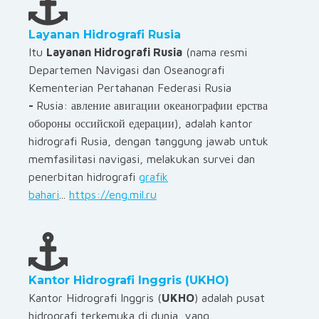
Layanan Hidrografi Rusia
Itu
Layanan Hidrografi Rusia
(nama resmi
Departemen Navigasi dan Oseanografi
Kementerian Pertahanan Federasi Rusia
-
Rusia:
авление авигации океанографии ерства
обороны оссийской едерации
), adalah kantor
hidrografi Rusia, dengan tanggung jawab untuk
memfasilitasi navigasi, melakukan survei dan
penerbitan hidrografi
grafik
bahari
...
https://eng.mil.ru
Kantor Hidrografi Inggris (UKHO)
Kantor Hidrografi Inggris (
UKHO
) adalah pusat
hidrografi terkemuka di dunia, yang