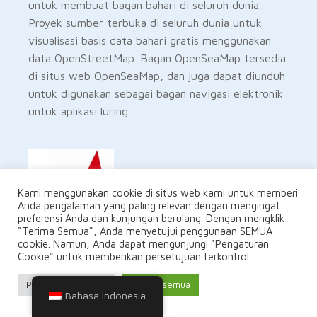
untuk membuat bagan bahari di seluruh dunia.
Proyek sumber terbuka di seluruh dunia untuk
visualisasi basis data bahari gratis menggunakan
data OpenStreetMap. Bagan OpenSeaMap tersedia
di situs web OpenSeaMap, dan juga dapat diunduh
untuk digunakan sebagai bagan navigasi elektronik
untuk aplikasi luring
Kami menggunakan cookie di situs web kami untuk memberi
Anda pengalaman yang paling relevan dengan mengingat
preferensi Anda dan kunjungan berulang. Dengan mengklik
"Terima Semua", Anda menyetujui penggunaan SEMUA
Kantor Hidrografi Denmark - ENC
cookie. Namun, Anda dapat mengunjungi "Pengaturan
Cookie" untuk memberikan persetujuan terkontrol.
Peta Bahari Denmark oleh DHO - Kantor Hidrografi
Denmark. Katalog bagan bahari dari Kantor
Pengaturan Cookie
Terima semua
Bahasa Indonesia
Hidrografi Denmark menawarkan pilihan bagan
bahari Greenland yang sangat lengkap yang