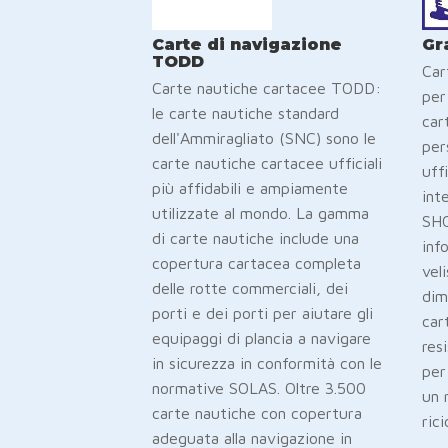
Carte di navigazione
Gr
TODD
Car
Carte nautiche cartacee TODD:
per 
le carte nautiche standard
car
dell'Ammiragliato (SNC) sono le
per
carte nautiche cartacee ufficiali
uffi
più affidabili e ampiamente
int
utilizzate al mondo. La gamma
SHO
di carte nautiche include una
inf
copertura cartacea completa
vel
delle rotte commerciali, dei
dim
porti e dei porti per aiutare gli
car
equipaggi di plancia a navigare
res
in sicurezza in conformità con le
per
normative SOLAS. Oltre 3.500
un 
carte nautiche con copertura
rici
adeguata alla navigazione in