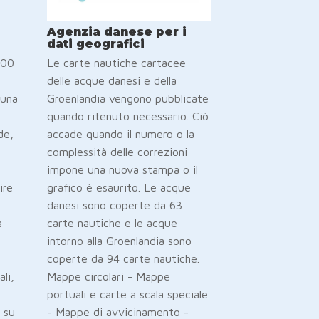
Agenzia danese per i
dati geografici
500
Le carte nautiche cartacee
delle acque danesi e della
 una
Groenlandia vengono pubblicate
quando ritenuto necessario. Ciò
de,
accade quando il numero o la
complessità delle correzioni
impone una nuova stampa o il
ire
grafico è esaurito. Le acque
danesi sono coperte da 63
a
carte nautiche e le acque
intorno alla Groenlandia sono
coperte da 94 carte nautiche.
ali,
Mappe circolari - Mappe
portuali e carte a scala speciale
 su
- Mappe di avvicinamento -