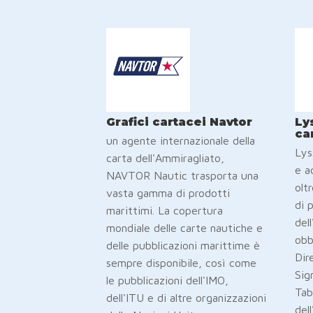
Grafici cartacei Navtor
Ly
ca
un agente internazionale della
Lys
carta dell'Ammiragliato,
e a
NAVTOR Nautic trasporta una
olt
vasta gamma di prodotti
di 
marittimi. La copertura
dell
mondiale delle carte nautiche e
obb
delle pubblicazioni marittime è
Dir
sempre disponibile, così come
Sig
le pubblicazioni dell'IMO,
Tab
dell'ITU e di altre organizzazioni
del