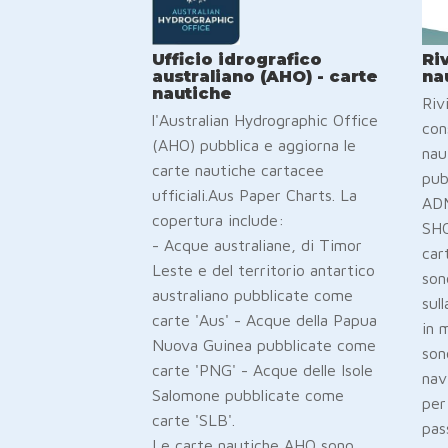
Ufficio idrografico
Ri
australiano (AHO) - carte
na
nautiche
Riv
l'Australian Hydrographic Office
con
(AHO) pubblica e aggiorna le
nau
carte nautiche cartacee
pub
ufficiali.Aus Paper Charts. La
ADM
copertura include:
SHO
- Acque australiane, di Timor
car
Leste e del territorio antartico
son
australiano pubblicate come
sul
carte 'Aus' - Acque della Papua
in 
Nuova Guinea pubblicate come
son
carte 'PNG' - Acque delle Isole
nav
Salomone pubblicate come
per
carte 'SLB'.
pas
Le carte nautiche AHO sono