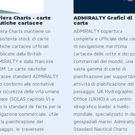
viera Charts - carte
ADMIRALTY Grafici di
utiche cartacee
carta
iera Charts mantiene un
ADMIRALTY copertura
sistente stock di carte
completa e ufficiale della ca
tiche cartacee ufficiali
di navigazione marittima
blicate dalla British
cartacea delle rotte e dei po
IRALTY e dalla francese
commerciali del mondo, una
M. Le carte nautiche
vasta gamma di carte di
tacee standard ADMIRALTY
pianificazione per supportar
o conformi alle normative
attività di pianificazione del
la sicurezza della vita umana
passaggio. UK Hydrographic
mare (SOLAS capitolo V) e
Office (UKHO) è un centro
o lo standard de facto per la
idrografico leader a livello
igazione commerciale, utile
mondiale, specializzato in da
 la pianificazione del
geospaziali marini. Admiralty
saggio, le traversate
Standard Nautical Charts