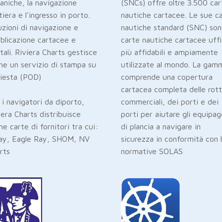
aniche, la navigazione
(SNCs) offre oltre 3.500 car
tiera e l'ingresso in porto.
nautiche cartacee. ​​​​​​​​​​Le sue 
uzioni di navigazione e
nautiche standard (SNC) son
blicazione cartacee e
carte nautiche cartacee uffic
itali. Riviera Charts gestisce
più affidabili e ampiamente
he un servizio di stampa su
utilizzate al mondo. La gam
hiesta (POD)
comprende una copertura
cartacea completa delle rot
 i navigatori da diporto,
commerciali, dei porti e dei
iera Charts distribuisce
porti per aiutare gli equipag
he carte di fornitori tra cui:
di plancia a navigare in
ay, Eagle Ray, SHOM, NV
sicurezza in conformità con 
rts
normative SOLAS