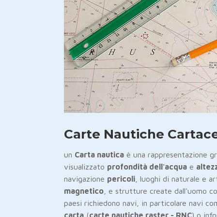
Carte Nautiche Cartac
un
Carta nautica
è una rappresentazione gr
visualizzato
profondità dell'acqua
e
altez
navigazione
pericoli
, luoghi di naturale e ar
magnetico
, e strutture create dall'uomo 
paesi richiedono navi, in particolare navi c
carta
(
carte nautiche raster - RNC
) o in