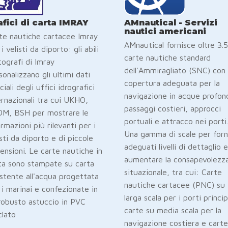
afici di carta IMRAY
AMnautical - Servizi
nautici americani
te nautiche cartacee Imray
AMnautical fornisce oltre 3.
i velisti da diporto: gli abili
carte nautiche standard
tografi di Imray
dell'Ammiragliato (SNC) con
sonalizzano gli ultimi dati
copertura adeguata per la
ciali degli uffici idrografici
navigazione in acque profon
ernazionali tra cui UKHO,
passaggi costieri, approcci
M, BSH per mostrare le
portuali e attracco nei porti.
ormazioni più rilevanti per i
Una gamma di scale per forn
isti da diporto e di piccole
adeguati livelli di dettaglio e
ensioni. Le carte nautiche in
aumentare la consapevolezz
ta sono stampate su carta
situazionale, tra cui: Carte
istente all'acqua progettata
nautiche cartacee (PNC) su
 i marinai e confezionate in
larga scala per i porti princip
robusto astuccio in PVC
carte su media scala per la
clato
navigazione costiera e carte