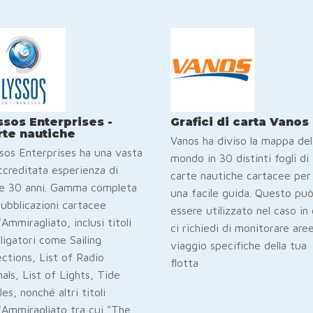
ssos Enterprises -
Grafici di carta Vanos
rte nautiche
Vanos ha diviso la mappa del
sos Enterprises ha una vasta
mondo in 30 distinti fogli di
ccreditata esperienza di
carte nautiche cartacee per
re 30 anni. Gamma completa
una facile guida. Questo pu
pubblicazioni cartacee
essere utilizzato nel caso in 
'Ammiragliato, inclusi titoli
ci richiedi di monitorare aree
ligatori come Sailing
viaggio specifiche della tua
ections, List of Radio
flotta
nals, List of Lights, Tide
les, nonché altri titoli
l'Ammiragliato tra cui "The