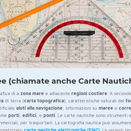
ee (chiamate anche Carte Nautic
afica di a
zona mare
e adiacente
regioni costiere
. A seconda
za
di terra (
carta topografica
), caratteristiche naturali del
fo
tificiale
aiuti alla navigazione
, informazioni su
maree
e
corre
come
porti
,
edifici
, e
ponti
. Le carte nautiche sono strumenti e
ommerciali, per trasportarli. La cartografia nautica può assumer
formatizzato
carte nautiche elettroniche (ENC)
. Le recenti te