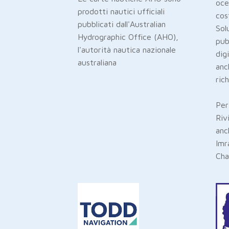
oce
prodotti nautici ufficiali
cos
pubblicati dall'Australian
Sol
Hydrographic Office (AHO),
pub
l'autorità nautica nazionale
dig
australiana
anc
ric
Per
Riv
anc
Imr
Cha