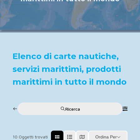
Elenco di carte nautiche,
servizi marittimi, prodotti
marittimi in tutto il mondo
Ricerca
10
Oggetti trovati
Ordina Per