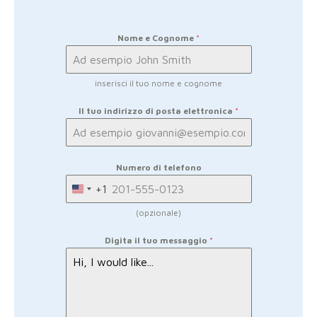
Nome e Cognome
*
inserisci il tuo nome e cognome
Il tuo indirizzo di posta elettronica
*
Numero di telefono
+1
United
States
(opzionale)
+1
Digita il tuo messaggio
*