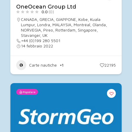
OneOcean Group Ltd
0.0
(0)
CANADA
,
GRECIA
,
GIAPPONE
,
Kobe
,
Kuala
Lumpur
,
Londra
,
MALAYSIA
,
Montréal
,
Olanda
,
NORVEGIA
,
Pireo
,
Rotterdam
,
Singapore
,
Stavanger
,
UK
+44 (0)199 280 5501
14 febbraio 2022
Carte nautiche
+1
22195
Popolare