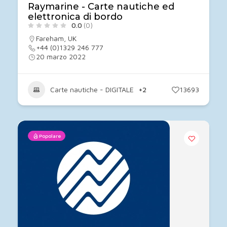
Raymarine - Carte nautiche ed
elettronica di bordo
0.0
(0)
Fareham
,
UK
+44 (0)1329 246 777
20 marzo 2022
Carte nautiche - DIGITALE
+2
13693
Popolare