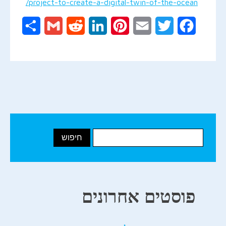
project-to-create-a-digital-twin-of-the-ocean/
Share
Gmail
Reddit
LinkedIn
Pinterest
Email
Twitter
Facebook
פוסטים אחרונים