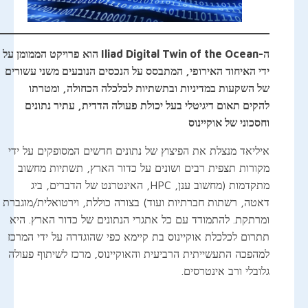
ה-Iliad Digital Twin of the Ocean הוא פרויקט הממומן על
ידי האיחוד האירופי, המתבסס על הנכסים הנובעים משני עשורים
של השקעות במדיניות ובתשתיות לכלכלה הכחולה, ומטרתו
להקים תאום דיגיטלי בעל יכולת פעולה הדדית, עתיר נתונים
וחסכוני של אוקיינוס
איליאד מנצלת את הפיצוץ של נתונים חדשים המסופקים על ידי
מקורות תצפית רבים ושונים על כדור הארץ, תשתיות מחשוב
מתקדמות (מחשוב ענן, HPC, האינטרנט של הדברים, ביג
דאטה, רשתות חברתיות ועוד) בצורה כוללת, וירטואלית/מוגברת
ומרתקת. להתמודד עם כל אתגרי הנתונים של כדור הארץ. היא
תתרום לכלכלת אוקיינוס בת קיימא כפי שהוגדרה על ידי המרכז
למהפכה התעשייתית הרביעית והאוקיינוס, מרכז לשיתוף פעולה
גלובלי ורב אינטרסים.