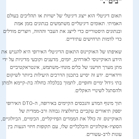
"בים"."
תאום דיגיטלי הוא ייצוג דיגיטלי של ישויות או תהליכים בעולם
האמיתי. תאומים דיגיטליים משתמשים בנתונים בזמן אמת
ובנתונים היסטוריים כדי לייצג את העבר וההווה, ויוצרים מודלים
כדי לדמות תרחישים עתידיים.
שאיפתו של האוקיינוס התאום הדיגיטלי האירופי היא להנגיש את
הידע האוקיינוסי לאזרחים, יזמים, מדענים וקובעי מדיניות על ידי
מתן מערך חדשני של כלים מונחי-משתמש, אינטראקטיביים
ווידאויים. ידע זה יסייע בתכנון הדרכים היעילות ביותר לשיקום
בתי גידול ימיים וחופיים, לתמוך בכלכלה כחולה בת-קיימא ולמתן
ולהסתגל לשינויי האקלים.
תוך מינוף המדע והנכסים הקיימים באירופה, ה-DTO האירופי
יספק תיאורים עקביים ברזולוציה גבוהה ורב-ממדית של
האוקיינוס. זה כולל את הממדים הפיזיקליים, הכימיים, הביולוגיים,
הסוציו-אקולוגיים והכלכליים שלו, עם תקופות חיזוי הנעות בין
עונות לרב-עשורים.