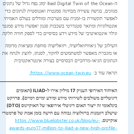
ה-Iliad Digital Twin of the Ocean ימזג נפח גדול של נתונים
מגוונים, בגישה עשירה מבחינה סמנטית ואגנוסטית לנתונים כדי
לאפשר תקשורת בו-זמנית עם מערכות ומודלים בעולם האמיתי.
אונטולוגיות ומתאר סטנדרטי בשכבות סגנון יאפשרו מידע סמנטי
וגילוי אינטואיטיבי של מידע וידע בסיסיים כדי לספק חוויה חלקה.
השילוב של גיאווויזואליזציה, ויזואליזציה סוחפת ומציאות מדומה
או מוגברת מאפשר למשתמשים לחקור, לסנתז, להציג ולנתח את
הנתונים הגיאו-מרחביים הבסיסיים בצורה אינטראקטיבית
תראה עוד ב:
https://www.ocean-twin.eu/
האיחוד האירופי העניק 17 מיליון אירו ל-ILIAD (תאומים
דיגיטליים משולבים לשירותי מידע ומידע ימיים וימיים). פרויקט
בינלאומי זה ייצור תאום דיגיטלי אירופאי של האוקיינוס (DTO)
שישלב דוגמנות ברזולוציה גבוהה עם חישה בזמן אמת של פרמטרי
אוקיינוס.
https://www.bluelobster.co.uk/blog/eu-
awards-euro17-million-to-iliad-a-new-high-profile-