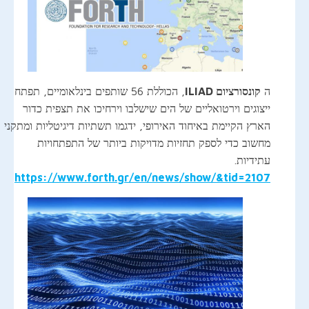
ה
קונסורציום ILIAD
, הכוללת 56 שותפים בינלאומיים, תפתח
ייצוגים וירטואליים של הים שישלבו וירחיכו את תצפית כדור
הארץ הקיימת באיחוד האירופי, ידגמו תשתיות דיגיטליות ומתקני
מחשוב כדי לספק תחזיות מדויקות ביותר של התפתחויות
עתידיות.
https://www.forth.gr/en/news/show/&tid=2107