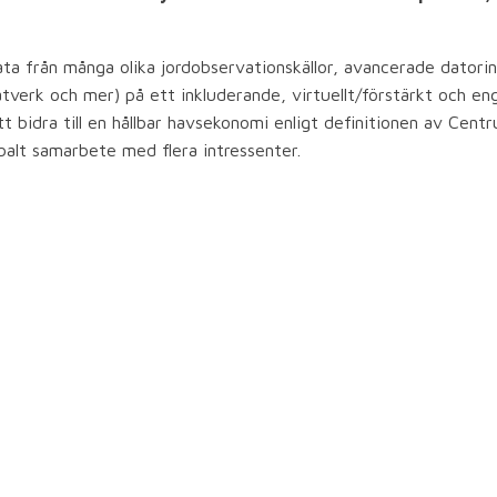
data från många olika jordobservationskällor, avancerade datori
ätverk och mer) på ett inkluderande, virtuellt/förstärkt och en
bidra till en hållbar havsekonomi enligt definitionen av Centru
balt samarbete med flera intressenter.