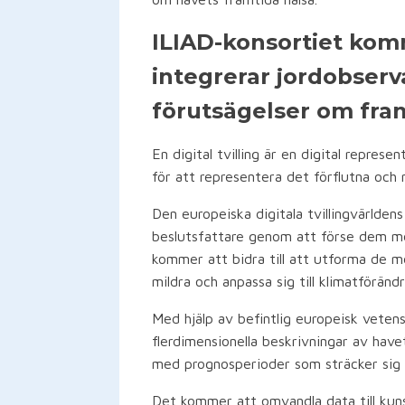
ILIAD-konsortiet komm
integrerar jordobserva
förutsägelser om framt
En digital tvilling är en digital represe
för att representera det förflutna och 
Den europeiska digitala tvillingvärlden
beslutsfattare genom att förse dem me
kommer att bidra till att utforma de me
mildra och anpassa sig till klimatförändr
Med hjälp av befintlig europeisk veten
flerdimensionella beskrivningar av have
med prognosperioder som sträcker sig fr
Det kommer att omvandla data till kunska