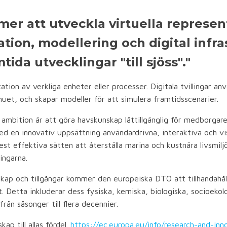
er att utveckla virtuella represe
tion, modellering och digital infra
ida utvecklingar "till sjöss"."
ntation av verkliga enheter eller processer. Digitala tvillingar a
nuet, och skapar modeller för att simulera framtidsscenarier.
s ambition är att göra havskunskap lättillgänglig för medborgar
d en innovativ uppsättning användardrivna, interaktiva och vi
st effektiva sätten att återställa marina och kustnära livsmilj
ingarna.
skap och tillgångar kommer den europeiska DTO att tillhandahå
t. Detta inkluderar dess fysiska, kemiska, biologiska, socioek
ån säsonger till flera decennier.
p till allas fördel.
https://ec.europa.eu/info/research-and-inn