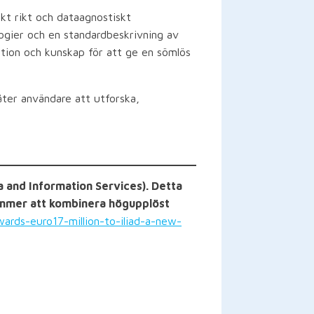
kt rikt och dataagnostiskt
ogier och en standardbeskrivning av
ation och kunskap för att ge en sömlös
låter användare att utforska,
ta and Information Services). Detta
ommer att kombinera högupplöst
ards-euro17-million-to-iliad-a-new-