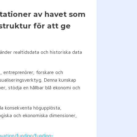
ntationer av havet som
struktur för att ge
nvänder realtidsdata och historiska data
e, entreprenörer, forskare och
sualiseringsverktyg. Denna kunskap
öer, stödja en hållbar blå ekonomi och
lla konsekventa högupplösta,
ologiska och ekonomiska dimensioner,
ovation/funding/funding-