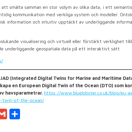
 att smälta samman en stor volym av olika data, i ett semantis
amtidig kommunikation med verkliga system och modeller. Ontol
isk information och intuitiv upptäckt av underliggande inform
ukande visualisering och virtuell eller förstärkt verklighet til
de underliggande geospatiala data på ett interaktivt sätt
u/
l ILIAD (Integrated Digital Twins for Marine and Maritime Da
 skapa en European Digital Twin of the Ocean (DTO) som k
av havsparametrar.
https://www.bluelobster.co.uk/blog/eu-aw
al-twin-of-the-ocean/
ddit
Gmail
Dela