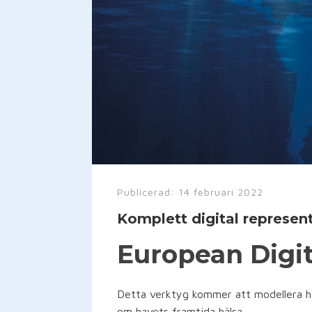
Publicerad:
14 februari 2022
Komplett digital represen
European Digit
Detta verktyg kommer att modellera ha
om havets framtida hälsa.