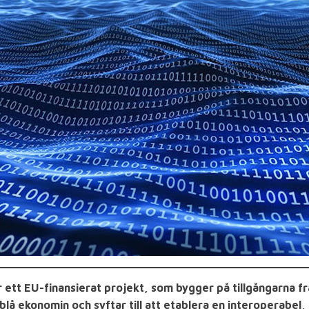
är ett EU-finansierat projekt, som bygger på tillgångarna f
 blå ekonomin och syftar till att etablera en interoperabel