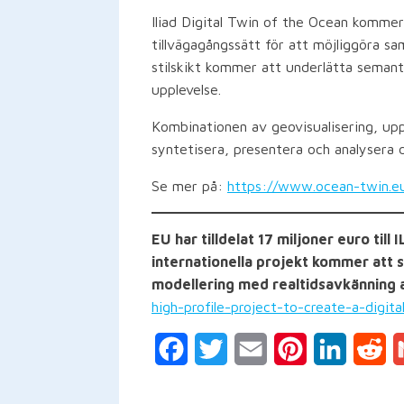
Iliad Digital Twin of the Ocean kommer
tillvägagångssätt för att möjliggöra s
stilskikt kommer att underlätta semant
upplevelse.
Kombinationen av geovisualisering, uppsl
syntetisera, presentera och analysera 
Se mer på:
https://www.ocean-twin.e
EU har tilldelat 17 miljoner euro til
internationella projekt kommer att
modellering med realtidsavkänning 
high-profile-project-to-create-a-digit
Facebook
Twitter
Email
Pinterest
LinkedIn
Re