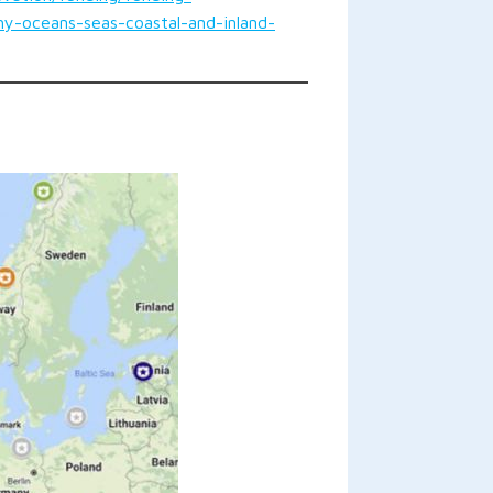
y-oceans-seas-coastal-and-inland-