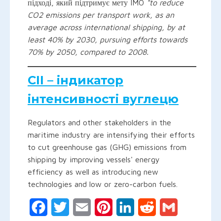
підході, який підтримує мету IMO
"to reduce
CO2 emissions per transport work, as an
average across international shipping, by at
least 40% by 2030, pursuing efforts towards
70% by 2050, compared to 2008.
CII – індикатор
інтенсивності вуглецю
Regulators and other stakeholders in the
maritime industry are intensifying their efforts
to cut greenhouse gas (GHG) emissions from
shipping by improving vessels' energy
efficiency as well as introducing new
technologies and low or zero-carbon fuels.
Facebook
Twitter
Email
Pinterest
LinkedIn
Reddit
Gmail