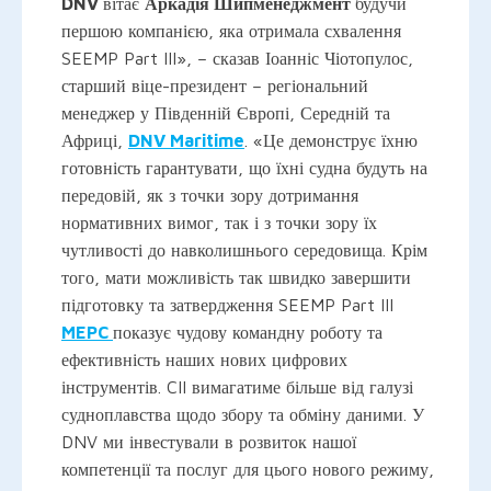
DNV
вітає
Аркадія Шипменеджмент
будучи
першою компанією, яка отримала схвалення
SEEMP Part III», – сказав Іоанніс Чіотопулос,
старший віце-президент – регіональний
менеджер у Південній Європі, Середній та
Африці,
DNV Maritime
. «Це демонструє їхню
готовність гарантувати, що їхні судна будуть на
передовій, як з точки зору дотримання
нормативних вимог, так і з точки зору їх
чутливості до навколишнього середовища. Крім
того, мати можливість так швидко завершити
підготовку та затвердження SEEMP Part III
MEPC
показує чудову командну роботу та
ефективність наших нових цифрових
інструментів. CII вимагатиме більше від галузі
судноплавства щодо збору та обміну даними. У
DNV ми інвестували в розвиток нашої
компетенції та послуг для цього нового режиму,