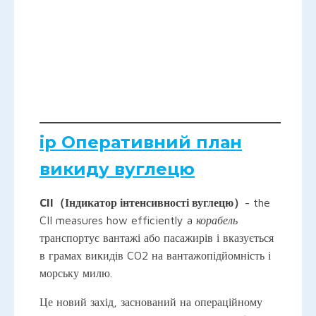
ip Оперативний план
викиду вуглецю
CII（Індикатор інтенсивності вуглецю）
- the
CII measures how efficiently a
корабель
транспортує вантажі або пасажирів і вказується
в грамах викидів CO2 на вантажопідйомність і
морську милю.
Це новий захід, заснований на операційному