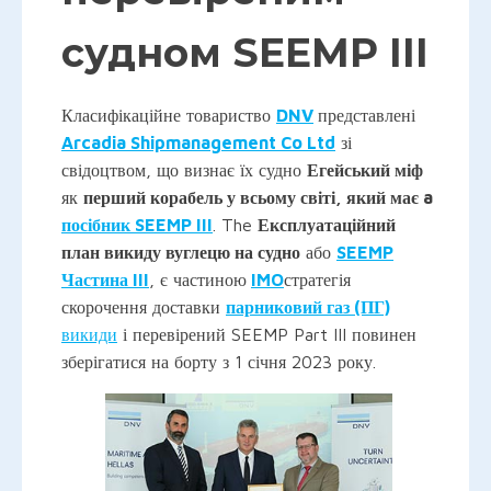
судном SEEMP III
Класифікаційне товариство
DNV
представлені
Arcadia Shipmanagement Co Ltd
зі
свідоцтвом, що визнає їх судно
Егейський міф
як
перший корабель у всьому світі, який має a
посібник SEEMP III
. The
Експлуатаційний
план викиду вуглецю на судно
або
SEEMP
Частина III
, є частиною
IMO
стратегія
скорочення доставки
парниковий газ (ПГ)
викиди
і перевірений SEEMP Part III повинен
зберігатися на борту з 1 січня 2023 року.