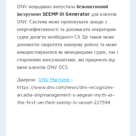
DNV нещодавно випустила
безкоштовний
інструмент SEEMP III Generator
для клієнтів
DNV. Система може пропонувати заходи з
енергоефективності та допомагати операторам
суден досягти необхідного CII. Це також може
допомогти скоротити паперову роботу та може
використовуватися як менеджерами суден, так і
сторонніми консультантами, які працюють від
імені клієнтів DNV DCS.
Джерело:
DNV Maritime
-
https://www.dnv.com/news/dnv-recognizes-
arcadia-shipmanagement-s-aegean-myth-as-
the-first-verified-seemp-iii-vessel-227594