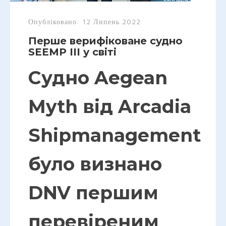
Опубліковано:
12 Липень 2022
Перше верифіковане судно
SEEMP III у світі
Судно Aegean
Myth від Arcadia
Shipmanagement
було визнано
DNV першим
перевіреним