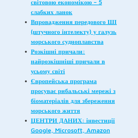
світовою економікою – 5
слабких ланок
Впровадження передового ШІ
(штучного інтелекту) у галузь
морського судноплавства
Розкішні причали:
найрозкішніші причали в
усьому світі
Європейська програма
просуває рибальські мережі з
біоматеріалів для збереження
морського життя
ЦЕНТРИ ДАНИХ: інвестиції
Google, Microsoft, Amazon