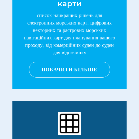
карти
список найкращих рішень для
електронних морських карт, цифрових
векторних та растрових морських
навігаційних карт для планування вашого
проходу, від комерційних суден до суден
для відпочинку
ПОБАЧИТИ БІЛЬШЕ