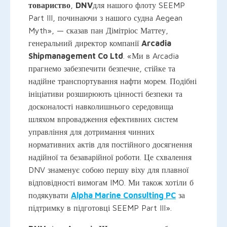
товариство
,
DNV
для нашого флоту SEEMP
Part III, починаючи з нашого судна Aegean
Myth», — сказав пан Дімітріос Маттеу,
генеральний директор компанії
Arcadia
Shipmanagement Co Ltd
. «Ми в Arcadia
прагнемо забезпечити безпечне, стійке та
надійне транспортування нафти морем. Подібні
ініціативи розширюють цінності безпеки та
досконалості навколишнього середовища
шляхом впровадження ефективних систем
управління для дотримання чинних
нормативних актів для постійного досягнення
надійної та безаварійної роботи. Це схвалення
DNV знаменує собою першу віху для плавної
відповідності вимогам IMO. Ми також хотіли б
подякувати
Alpha Marine Consulting PC
за
підтримку в підготовці SEEMP Part III».