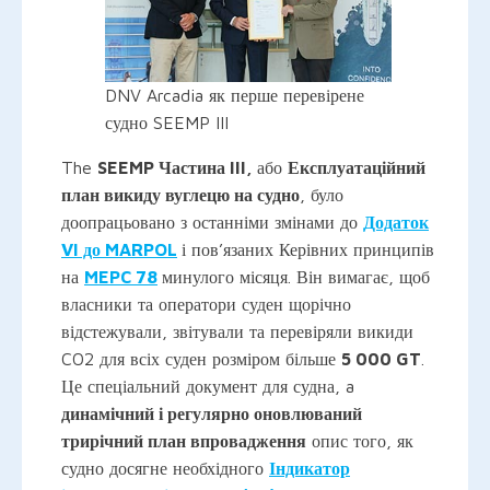
DNV Arcadia як перше перевірене
судно SEEMP III
The
SEEMP Частина III,
або
Експлуатаційний
план викиду вуглецю на судно
, було
доопрацьовано з останніми змінами до
Додаток
VI до MARPOL
і пов’язаних Керівних принципів
на
MEPC 78
минулого місяця. Він вимагає, щоб
власники та оператори суден щорічно
відстежували, звітували та перевіряли викиди
CO2 для всіх суден розміром більше
5 000 GT
.
Це спеціальний документ для судна, a
динамічний і регулярно оновлюваний
трирічний план впровадження
опис того, як
судно досягне необхідного
Індикатор