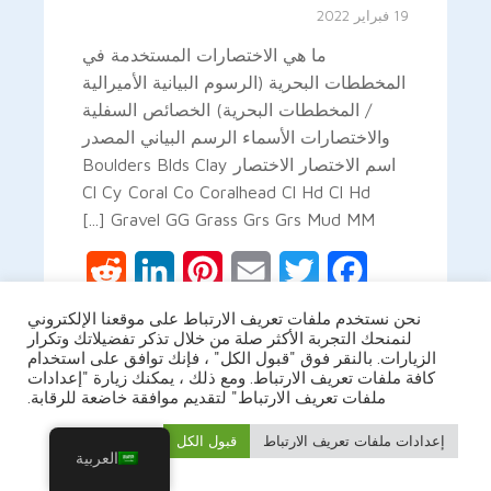
19 فبراير 2022
ما هي الاختصارات المستخدمة في
المخططات البحرية (الرسوم البيانية الأميرالية
/ المخططات البحرية) الخصائص السفلية
والاختصارات الأسماء الرسم البياني المصدر
اسم الاختصار الاختصار Boulders Blds Clay
Cl Cy Coral Co Coralhead Cl Hd Cl Hd
Gravel GG Grass Grs Grs Mud MM [...]
Reddit
LinkedIn
Pinterest
Email
Twitter
Facebook
نحن نستخدم ملفات تعريف الارتباط على موقعنا الإلكتروني
Share
Gmail
لنمنحك التجربة الأكثر صلة من خلال تذكر تفضيلاتك وتكرار
الزيارات. بالنقر فوق "قبول الكل" ، فإنك توافق على استخدام
كافة ملفات تعريف الارتباط. ومع ذلك ، يمكنك زيارة "إعدادات
ملفات تعريف الارتباط" لتقديم موافقة خاضعة للرقابة.
اقرأ أكثر
إعدادات ملفات تعريف الارتباط
قبول الكل
العربية