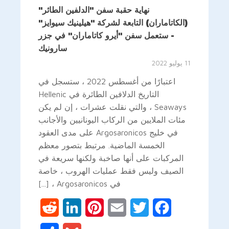
نهاية حقبة سفن "الدلفين الطائر"
(الكاتاماران) التابعة لشركة "هيلينيك سيوايز"
- ستعمل سفن "أيرو كاتاماران" في جزر
سارونيك
11 يوليو 2022
اعتبارًا من أغسطس 2022 ، ستسجل في
التاريخ الدلافين الطائرة في Hellenic
Seaways ، والتي نقلت عشرات ، إن لم يكن
مئات الملايين من الركاب اليونانيين والأجانب
في خليج Argosaronicos على مدى العقود
الخمسة الماضية. مرتبط بتصور معظم
المركبات على أنها صاخبة ولكنها سريعة في
الصيف وليس فقط عمليات الهروب ، خاصة
في Argosaronicos ، [...]
Reddit
LinkedIn
Pinterest
Email
Twitter
Facebook