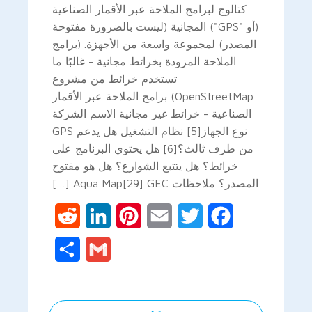
كتالوج لبرامج الملاحة عبر الأقمار الصناعية
(أو "GPS") المجانية (ليست بالضرورة مفتوحة
المصدر) لمجموعة واسعة من الأجهزة. (برامج
الملاحة المزودة بخرائط مجانية - غالبًا ما
تستخدم خرائط من مشروع
OpenStreetMap) برامج الملاحة عبر الأقمار
الصناعية - خرائط غير مجانية الاسم الشركة
نوع الجهاز[5] نظام التشغيل هل يدعم GPS
من طرف ثالث؟[6] هل يحتوي البرنامج على
خرائط؟ هل يتتبع الشوارع؟ هل هو مفتوح
المصدر؟ ملاحظات Aqua Map[29] GEC […]
Reddit
LinkedIn
Pinterest
Email
Twitter
Facebook
Share
Gmail