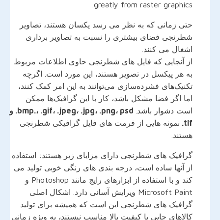
greatly from raster graphics.
حتی زمانی که به نظر می رسد یکسان هستند، تصاویر
شطرنجی فضای بیشتری را نسبت به تصاویر برداری
اشغال می کنند.
از آنجایی که فایل های شطرنجی حاوی اطلاعات مربوط
به هر پیکسل در تصویر هستند، این مورد است. اگرچه
تکنیک‌های فشرده‌سازی می‌توانند به این امر کمک کنند،
اما اگر فضا مشکل باشد، کار با این گرافیک‌ها ممکن
است دشوار باشد.
bmp.، .gif، .jpeg، .jpg، .png، psd. و
tif.
نمونه هایی از فرمت های فایل گرافیکی شطرنجی
هستند.
گرافیک های شطرنجی دارای مزایای زیر هستند: استفاده
از آنها ساده است، درجه بندی های رنگی خوبی تولید می
کند و با استفاده از ابزارهای رایج مانند Photoshop و
Microsoft Paint ویرایش آسانی دارد. اشکال اصلی
گرافیک های شطرنجی این است که همیشه برای تولید
کالاهای چاپی با کیفیت بالا مناسب نیستند، به ویژه زمانی