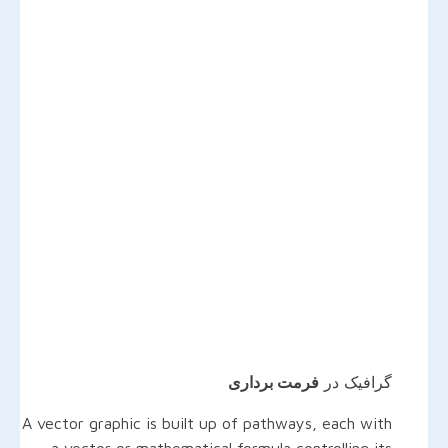
گرافیک در
فرمت برداری
A vector graphic is built up of pathways, each with
a vector or mathematical formula controlling its