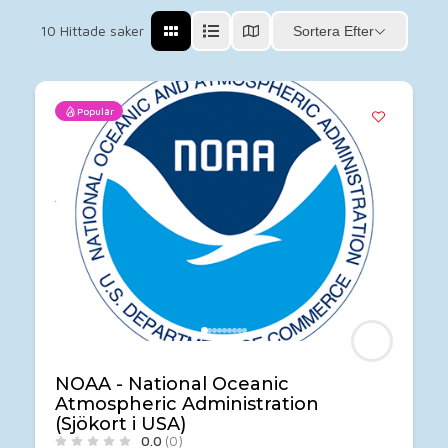
10
Hittade saker
Sortera Efter
Populär
NOAA - National Oceanic
Atmospheric Administration
(Sjökort i USA)
0.0
(0)