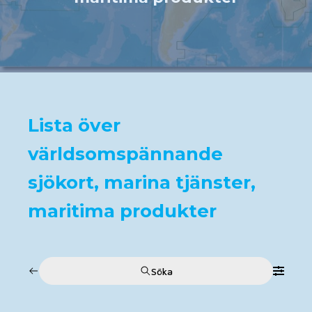
Lista över
världsomspännande
sjökort, marina tjänster,
maritima produkter
Söka