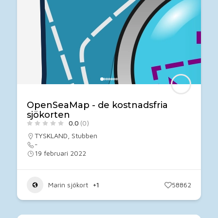
OpenSeaMap - de kostnadsfria
sjökorten
0.0
(0)
TYSKLAND
,
Stubben
-
19 februari 2022
Marin sjökort
+1
58862