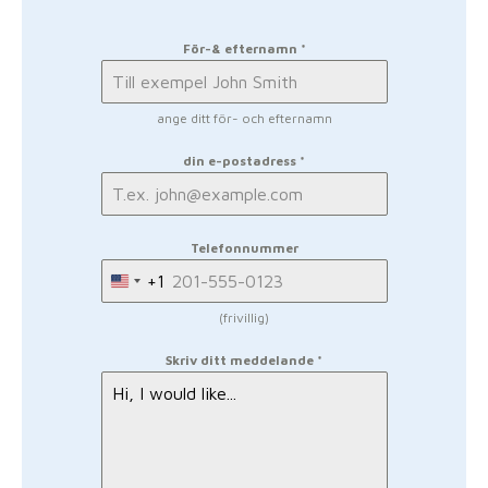
För-& efternamn
*
ange ditt för- och efternamn
din e-postadress
*
Telefonnummer
+1
United
States
(frivillig)
+1
Skriv ditt meddelande
*