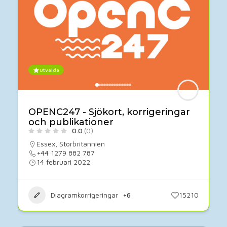
Utvalda
OPENC247 - Sjökort, korrigeringar
och publikationer
0.0
(0)
Essex
,
Storbritannien
+44 1279 882 787
14 februari 2022
Diagramkorrigeringar
+6
15210