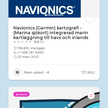
Navionics (Garmin) kartografi -
(Marina sjökort) integrerad marin
kartläggning till havs och inlands
0.0
(0)
ITALIEN
,
Viareggio
+1 508 291 6000
20 mars 2022
Marin sjökort
+1
13922
Populär