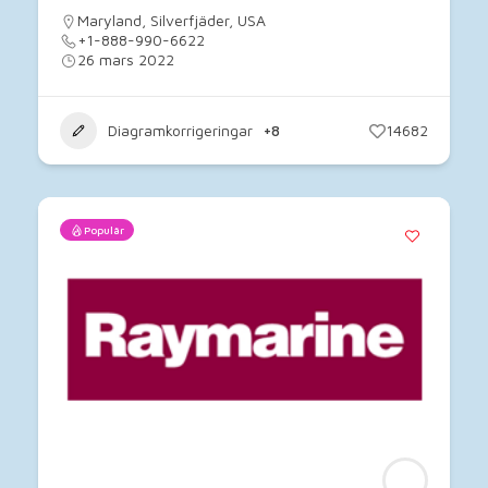
Maryland
,
Silverfjäder
,
USA
+1-888-990-6622
26 mars 2022
Diagramkorrigeringar
+8
14682
Populär