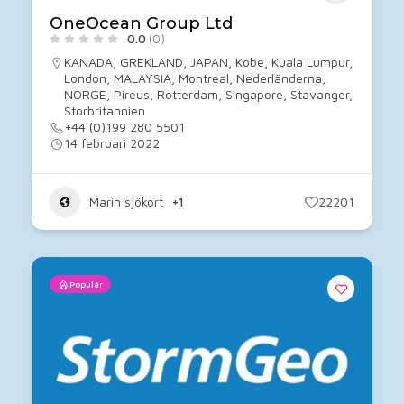
OneOcean Group Ltd
0.0
(0)
KANADA
,
GREKLAND
,
JAPAN
,
Kobe
,
Kuala Lumpur
,
London
,
MALAYSIA
,
Montreal
,
Nederländerna
,
NORGE
,
Pireus
,
Rotterdam
,
Singapore
,
Stavanger
,
Storbritannien
+44 (0)199 280 5501
14 februari 2022
Marin sjökort
+1
22201
Populär