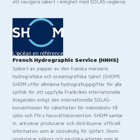
att navigera säkert i enlighet med SOLAS-reglerna
French Hydrographic Service (HNHS)
Sjökort av papper av den franska marinens
hydrografiska och oceanografiska tjänst (SHOM).
SHOM utför allmänna hydrografiuppgifter för alla
sjöfolk för att uppfylla Frankrikes internationella
åtaganden enligt den internationella SOLAS-
konventionen för säkerheten för människoliv till
sjöss och FN:s havsrättskonvention. SHOM samlar
in, arkiverar producerar och distribuerar officiell
information som är nödvändig för sjöfart. Shom
producerar sjökort och nautiska arbeten som är