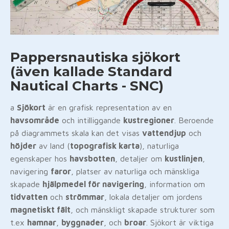
Pappersnautiska sjökort
(även kallade Standard
Nautical Charts - SNC)
a
Sjökort
är en grafisk representation av en
havsområde
och intilliggande
kustregioner
. Beroende
på diagrammets skala kan det visas
vattendjup
och
höjder
av land (
topografisk karta
), naturliga
egenskaper hos
havsbotten
, detaljer om
kustlinjen
,
navigering
faror
, platser av naturliga och mänskliga
skapade
hjälpmedel för navigering
, information om
tidvatten
och
strömmar
, lokala detaljer om jordens
magnetiskt fält
, och mänskligt skapade strukturer som
t.ex
hamnar
,
byggnader
, och
broar
. Sjökort är viktiga