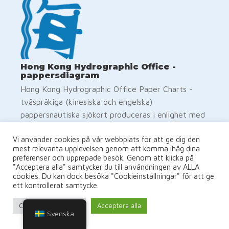
Hong Kong Hydrographic Office -
pappersdiagram
Hong Kong Hydrographic Office Paper Charts -
tvåspråkiga (kinesiska och engelska)
pappersnautiska sjökort produceras i enlighet med
specifikationerna från International Hydrographic
Vi använder cookies på vår webbplats för att ge dig den
Organization (IHO). Positionerna på sjökortet
mest relevanta upplevelsen genom att komma ihåg dina
hänvisas till WGS84 Datum. Djupet är i meter och
preferenser och upprepade besök. Genom att klicka på
reducerat till sjökortsdatumet, vilket är ungefär
"Acceptera alla" samtycker du till användningen av ALLA
cookies. Du kan dock besöka "Cookieinställningar" för att ge
det lägsta astronomiska tidvattnet. Bojsystemet i
ett kontrollerat samtycke.
Hong Kong följer IALA Maritime Buoyage System
(Region A)
Cookie-inställningar
Acceptera alla
Svenska