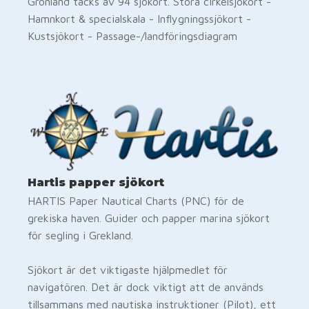
Grönland täcks av 94 sjökort. Stora cirkelsjökort -
Hamnkort & specialskala - Inflygningssjökort -
Kustsjökort - Passage-/landföringsdiagram
Hartis papper sjökort
HARTIS Paper Nautical Charts (PNC) för de
grekiska haven. Guider och papper marina sjökort
för segling i Grekland.
Sjökort är det viktigaste hjälpmedlet för
navigatören. Det är dock viktigt att de används
tillsammans med nautiska instruktioner (Pilot), ett