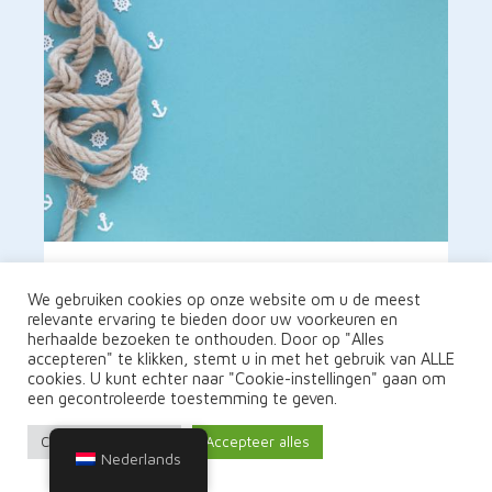
Filippino's zijn een belangrijke
We gebruiken cookies op onze website om u de meest
bron van zeevarenden voor de
relevante ervaring te bieden door uw voorkeuren en
wereldwijde maritieme sector
herhaalde bezoeken te onthouden. Door op "Alles
accepteren" te klikken, stemt u in met het gebruik van ALLE
17 februari 2022
cookies. U kunt echter naar "Cookie-instellingen" gaan om
een gecontroleerde toestemming te geven.
Filippino's: belangrijke bron van
zeevarenden voor de wereldwijde
Cookie-instellingen
Accepteer alles
Nederlands
maritieme sector – Een derde van de
zeevarenden in de wereld zijn Filippino's.