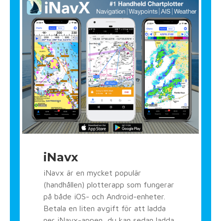
iNavx
iNavx är en mycket populär
(handhållen) plotterapp som fungerar
på både iOS- och Android-enheter.
Betala en liten avgift för att ladda
ner iNavx-appen, du kan sedan ladda