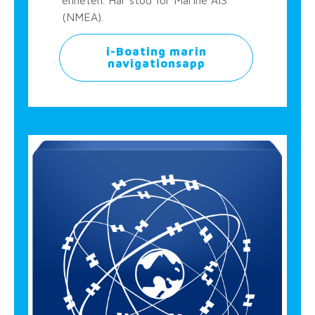
enheten. Har stöd för Marine AIS
(NMEA).
i-Boating marin
navigationsapp