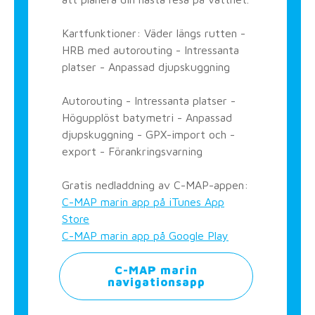
Kartfunktioner: Väder längs rutten -
HRB med autorouting - Intressanta
platser - Anpassad djupskuggning
Autorouting - Intressanta platser -
Högupplöst batymetri - Anpassad
djupskuggning - GPX-import och -
export - Förankringsvarning
Gratis nedladdning av C-MAP-appen:
C-MAP marin app på iTunes App
Store
C-MAP marin app på Google Play
C-MAP marin
navigationsapp