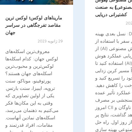
صنوعی) به صنعت
کشتیرانی دریایی
ماریناهای لوکس: لوکس ترین
مقاصد تفرجگاهی در سراسر
جهان
DEEPSEA: نسل بعدی بهینه
سفر با استفاده از
29 ژانویه 2023
هوش مصنوعی (AI) از
معروف‌ترین اسکله‌های
یابی عملکرد هوش
لوکس جهان: کدام اسکله‌ها
مصنوعی (AI) استفاده کنید تا
لوکس‌ترین و محبوب‌ترین
ً مسیر کربن زدایی
اسکله‌های جهان هستند؟
ود را تسریع کنید و
پورتوفینو، موناکو، سنت
خت را کاهش دهید.
تروپه، ایبیزا، سنت بارتس.
عملکرد تأثیر عمده
یکی از اولین تصاویری که
 سنجشی بر مصرف
وقتی به این مکان‌ها فکر
سوخت ناوگان و CII امروز
می‌کنیم به ذهنمان می‌رسد،
د گذاشت، نتایج پر
اسکله‌های نمادین آنهاست.
 از روز اول. راه حل
مقامات، افراد قدرتمند و
وعی بهینه سازی