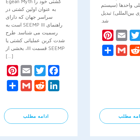
کشتی خود را Egean Myth
للی واحدها (سیستم
به عنوان اولین کشتی در
ی بین‌المللی) تبدیل
سراسر جهان که دارای
شد.
راهنمای SEEMP III است به
رسمیت می شناسد. طرح
Pinterest
Email
Twitter
Facebo
شدت کربن عملیاتی کشتی یا
SEEMP قسمت III، بخشی از
Share
Gmail
Reddit
Linked
[…]
rest
Email
Twitter
Facebook
are
Gmail
Reddit
LinkedIn
امه مطلب
ادامه مطلب