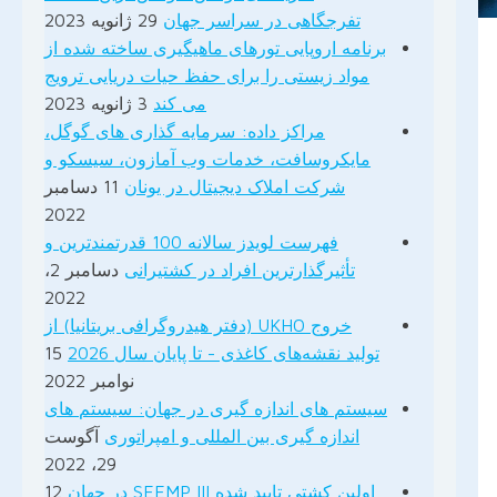
تفرجگاهی در سراسر جهان
29 ژانویه 2023
برنامه اروپایی تورهای ماهیگیری ساخته شده از
مواد زیستی را برای حفظ حیات دریایی ترویج
می کند
3 ژانویه 2023
مراکز داده: سرمایه گذاری های گوگل،
مایکروسافت، خدمات وب آمازون، سیسکو و
شرکت املاک دیجیتال در یونان
11 دسامبر
2022
فهرست لویدز سالانه 100 قدرتمندترین و
تأثیرگذارترین افراد در کشتیرانی
دسامبر 2،
2022
خروج UKHO (دفتر هیدروگرافی بریتانیا) از
تولید نقشه‌های کاغذی - تا پایان سال 2026
15
نوامبر 2022
سیستم های اندازه گیری در جهان: سیستم های
اندازه گیری بین المللی و امپراتوری
آگوست
29، 2022
اولین کشتی تایید شده SEEMP III در جهان
12