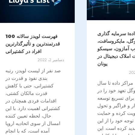
اده: سرمایه گذاری
فهرست لویدز سالانه 100
گل، مایکروسافت،
قدرتمندترین و تأثیرگذارترین
 آمازون، سیسکو
افراد در کشتیرانی
املاک دیجیتال در
دسامبر 2، 2022
یونان
صد نفر از لیست لویدز، رتبه
بندی نفوذ و قدرت در
مراکز داده تا سال
کشتیرانی، حتی با کاهش
، گوگل تعهد خود را در
قدرت مالکان کشتی،
 برای تسریع توسعه
اقدامات فردی همچنان در
ار و فراگیر و تحول
کشتیرانی اهمیت دارد. با این
ویت کرده و حمایت
حال، لحظه تعیین کننده
توجه خود را از این
امسال از سوی اتحادیه اروپا
ید کرده است. این
آمده است، که با انجام