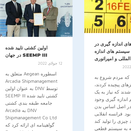
ی اندازه گیری در
اولین کشتی تایید شده
سیستم های اندازه
SEEMP III در جهان
لمللی و امپراتوری
12 جولای 2022
اسطوره Aegean متعلق به
 که مردم شروع به
Arcadia Shipmanagement
های پیچیده کردند،
توسط DNV به عنوان اولین
دند که نیاز به یک
کشتی تایید شده SEEMP III
اندازه گیری وجود
جامعه طبقه بندی کشتی
 در اصل اساس بدن
DNV به Arcadia
ود. فرانسه انقلابی
Shipmanagement Co Ltd
 چیزی را تولید کند
گواهینامه ای ارائه کرد که
 به سیستم قطعی