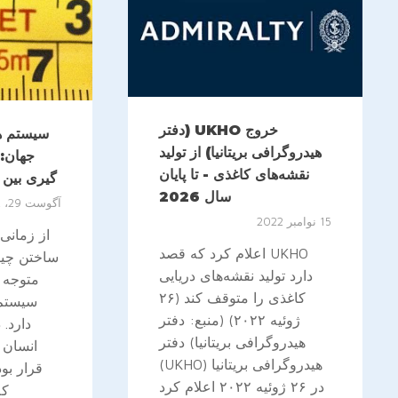
خروج UKHO (دفتر
سیستم ها
هیدروگرافی بریتانیا) از تولید
جهان: 
نقشه‌های کاغذی - تا پایان
گیری بین ا
سال 2026
آگوست 29، 2022
15 نوامبر 2022
از زمانی
UKHO اعلام کرد که قصد
ساختن چیز
دارد تولید نقشه‌های دریایی
متوجه ش
کاغذی را متوقف کند (۲۶
سیستم 
ژوئیه ۲۰۲۲) (منبع: دفتر
دارد.
هیدروگرافی بریتانیا) دفتر
انسان ب
هیدروگرافی بریتانیا (UKHO)
قرار بود
در ۲۶ ژوئیه ۲۰۲۲ اعلام کرد
که