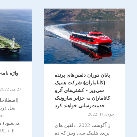
واژه نامه
پایان دوران دلفین‌های پرنده
(کاتاماران) شرکت هلنیک
27 می 2022
سی‌ویز - کشتی‌های آئرو
کاتاماران به جزایر سارونیک
(اصطلاحات
خدمت‌رسانی خواهند کرد
جولای 11, 2022
می‌شود) د
از آگوست 2022، دلفین های
پرنده هلنیک سی وییز که ده