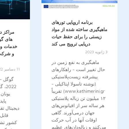
برنامه اروپایی تورهای
ماهیگیری ساخته شده از مواد
مراکز د
زیستی را برای حفظ حیات
های گو
دریایی ترویج می کند
خدمات وب
3 ژانویه 2023
و شرکت 
ماهیگیری به نفع زمین در
حال تغییر است - راهکارهای
11 دسامبر 2022
پیشرفته زیست‌پلاستیکی
گوگل - 
(نوشته تاسولا اپتاکیلی -
2022
www.kathimerini.gr) تقریباً
یونان
۱۲ میلیون تن زباله پلاستیکی
پاید
هر ساله سر از اقیانوس‌های
دیجیتال تق
جهان درمی‌آورند. گاهی
قابل 
اوقات آنها در آب حرکت
کشور تشد
می‌کنند و زباله‌دان‌های عظیم