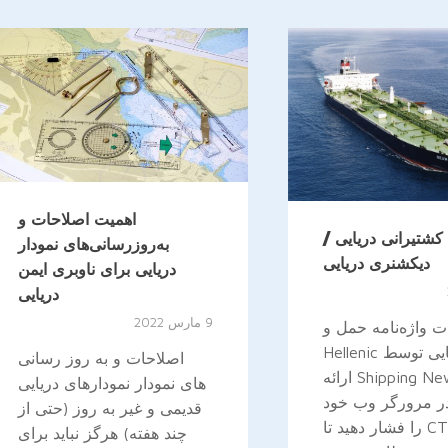
اهمیت اصلاحات و
 کشتیرانی دریایی /
به‌روزرسانی‌های نمودار
دیکشنری دریایی
دریایی برای ناوبری ایمن
دریایی
9 مارس 2022
 واژه‌نامه حمل و
نقل دریایی توسط Hellenic
اصلاحات و به روز رسانی
Shipping News ارائه
های نمودار نمودارهای دریایی
ر مرورگر وب خود
قدیمی و غیر به روز (حتی از
CTRL + F را فشار دهید تا
چند هفته) هرگز نباید برای