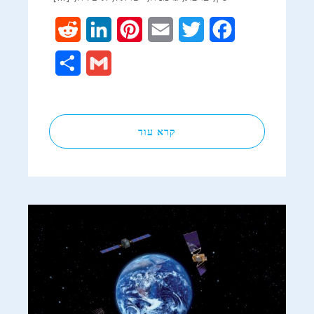
Reddit
LinkedIn
Pinterest
Email
Twitter
Facebook
Share
Gmail
קרא עוד