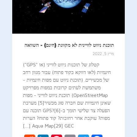
תוכנת ניווט לוויינית לא מקוונת (חינם) - השוואה
מרץ 5, 2022
קטלוג של תוכנות ניווט לווייני (או "GPS")
חינמיות (לאו דווקא בקוד פתוח) עבור מגוון רחב
של מכשירים. (תוכנת ניווט עם מפות חינמיות -
משתמשת לעתים קרובות במפות מפרויקט
OpenStreetMap) תוכנת ניווט לווייני - מפות
שאינן חינמיות שם חברה סוג מכשיר[5] מערכת
הפעלה צד שלישי תומך ב-GPS?[6] תוכנה עם
מפות? עוקבת אחר רחובות? קוד פתוח? הערות
Aqua Map[29] GEC […]