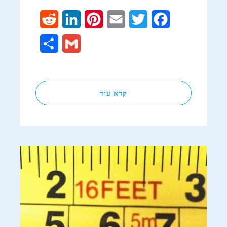
Reddit
LinkedIn
Pinterest
Email
Twitter
Facebook
Share
Gmail
קרא עוד