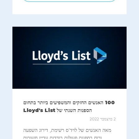
100 האנשים החזקים והמשפיעים ביותר בתחום
הספנות השנתי של Lloyd's List
2 בדצמבר 2022
מאה האנשים של לויד'ס רשימת, דירוג השפעה
וכוח בספנות פעולות בודדות עדיין חשובות