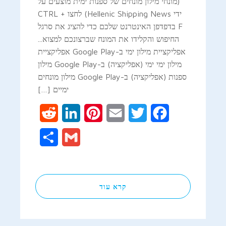
(מונחי מילון מונחים של ספנות ימית מוצעים על
ידי Hellenic Shipping News) לחצו CTRL +
F בדפדפן האינטרנט שלכם כדי להציג את סרגל
החיפוש והקלידו את המונח שברצונכם למצוא...
אפליקציית מילון ימי ב-Google Play אפליקציית
מילון ימי ימי (אפליקציה) ב-Google Play מילון
ספנות (אפליקציה) ב-Google Play מילון מונחים
ימיים […]
Reddit
LinkedIn
Pinterest
Email
Twitter
Facebook
Share
Gmail
קרא עוד