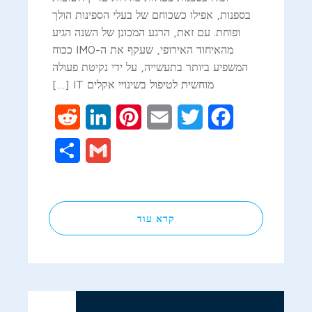
בספנות, אפילו כשכוחם של בעלי הספינות הולך
ופוחת. עם זאת, הרגע המכונן של השנה הגיע
מהאיחוד האירופי, שעקף את ה-IMO ככוח
המשפיע ביותר בתעשייה, על ידי נקיטת פעולה
מוחשית לטיפול בשינויי אקלים IT […]
Reddit
LinkedIn
Pinterest
Email
Twitter
Facebook
Share
Gmail
קרא עוד