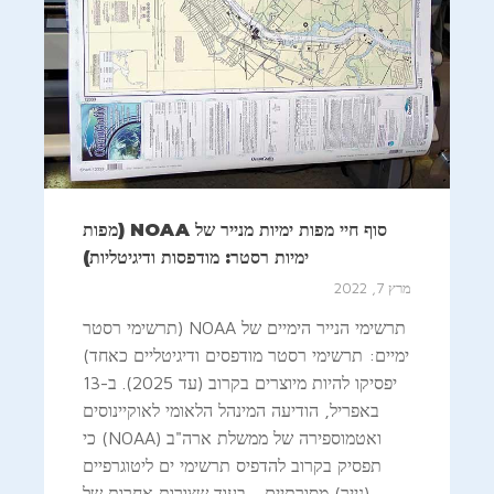
סוף חיי מפות ימיות מנייר של NOAA (מפות
ימיות רסטר: מודפסות ודיגיטליות)
מרץ 7, 2022
תרשימי הנייר הימיים של NOAA (תרשימי רסטר
ימיים: תרשימי רסטר מודפסים ודיגיטליים כאחד)
יפסיקו להיות מיוצרים בקרוב (עד 2025). ב-13
באפריל, הודיעה המינהל הלאומי לאוקיינוסים
ואטמוספירה של ממשלת ארה"ב (NOAA) כי
תפסיק בקרוב להדפיס תרשימי ים ליטוגרפיים
(נייר) מסורתיים - בעוד שצורות אחרות של