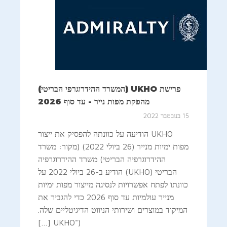
פרישת UKHO (המשרד ההידרוגרפי הבריטי)
מהפקת מפות נייר - עד סוף 2026
15 בנובמבר 2022
UKHO הודיעה על כוונתה להפסיק את ייצור
מפות ימיות מנייר (26 ביולי 2022) (מקור: משרד
ההידרוגרפיה הבריטי) משרד ההידרוגרפיה
הבריטי (UKHO) הודיע ב-26 ביולי 2022 על
כוונתו לפתח אפשרויות לנסיגה מייצור מפות ימיות
מנייר עולמיות עד סוף 2026 כדי להגביר את
המיקוד במוצרים ושירותי הניווט הדיגיטליים שלה.
("UKHO […]