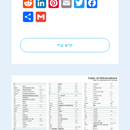
Reddit
LinkedIn
Pinterest
Email
Twitter
Facebook
Share
Gmail
קרא עוד