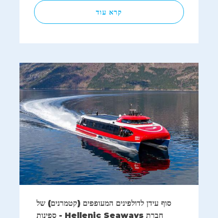
קרא עוד
סוף עידן לדולפינים המעופפים (קטמרנים) של
חברת Hellenic Seaways - ספינות