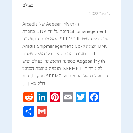
בעולם
12 ביולי 2022
ה-Aegean Myth של Arcadia
Shipmanagement הוכר על ידי DNV כחברת
סיווג כלי השיט SEEMP III המאומתת הראשונה
DNV הציגה ל-Aradia Shipmanagement Co
Ltd תעודה המזהה את כלי השיט שלהם
Aegean Myth כספינה הראשונה בעולם שיש
לה מדריך SEEMP III. תוכנית עוצמת הפחמן
התפעולית של הספינה או SEEMP חלק III, היא
חלק מ- […]
Reddit
LinkedIn
Pinterest
Email
Twitter
Facebook
Share
Gmail