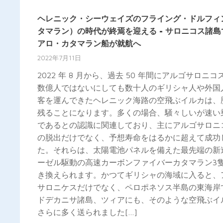
ヘレニック・シーウェイズのフライング・ドルフィ
タマラン）の時代が終焉を迎える - サロニコス諸島
アロ・カタマラン船が就航へ
2022年7月11日
2022 年 8 月から、過去 50 年間にアルゴサロニコ
数億人ではないにしても数十人のギリシャ人や外国
客を運んできたヘレニック海路の空飛ぶイルカは、
残ることになります。多くの場合、騒々しいが速い
であるとの認識に関連しており、主にアルゴサロニ
の脱出だけでなく、予想寿命をはるかに超えて成功
た。それらは、太陽電池パネルを備えた最先端の新
ーゼル駆動の高速カーボンファイバーカタマラン3
き換えられます。かつてギリシャの海域に入ると、
サロニケスだけでなく、ペロポネソス半島の東海岸
ドデカニサ諸島、ツィアにも、そのような空飛ぶイ
さらに多く送られました[…]