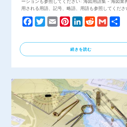
ーションも参照してください: 海図用語集 - 海図業
用される用語、記号、略語、用語も参照してください 
Facebook
Twitter
Email
Pinterest
LinkedIn
Reddit
Gmail
共
有
続きを読む