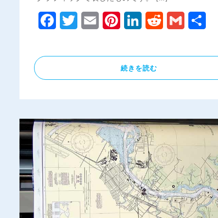
Facebook
Twitter
Email
Pinterest
LinkedIn
Reddit
Gmail
共
有
続きを読む