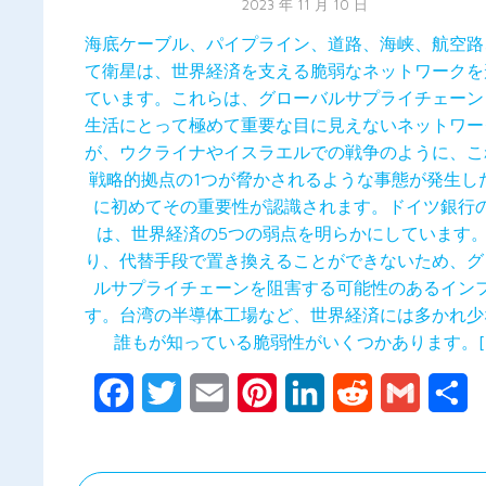
2023 年 11 月 10 日
海底ケーブル、パイプライン、道路、海峡、航空路
て衛星は、世界経済を支える脆弱なネットワークを
ています。これらは、グローバルサプライチェーン
生活にとって極めて重要な目に見えないネットワー
が、ウクライナやイスラエルでの戦争のように、こ
戦略的拠点の1つが脅かされるような事態が発生し
に初めてその重要性が認識されます。ドイツ銀行
は、世界経済の5つの弱点を明らかにしています
り、代替手段で置き換えることができないため、グ
ルサプライチェーンを阻害する可能性のあるイン
す。台湾の半導体工場など、世界経済には多かれ少
誰もが知っている脆弱性がいくつかあります。[
Facebook
Twitter
Email
Pinterest
LinkedIn
Reddit
Gmail
共
有