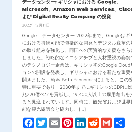
データセンター: ギリシャにおける Google、
Microsoft、Amazon Web Services、Cis
よび Digital Realty Company の投資
2022年12月11日
Google - データセンター 2022年まで、Googleは
における持続可能で包括的な開発とデジタル変革の
の取り組みを強化し、同国への実質的な支援をさら
しました。戦略的なイニシアチブと人材重視の姿勢
のテクノロジー企業は、ギリシャ初のGoogle Clou
ョンの開設を発表し、ギリシャにおける新たな重要
開きました。AlphaBeta Economicsによると、こ
特に重要であり、2030年までにギリシャのGDPに総
兆220億ペソを貢献し、19,400人以上の雇用創出を
ると見込まれています。同時に、観光省および世界
能な観光協議会と協力し、[…]
Facebook
Twitter
Email
Pinterest
LinkedIn
Reddit
Gmail
共