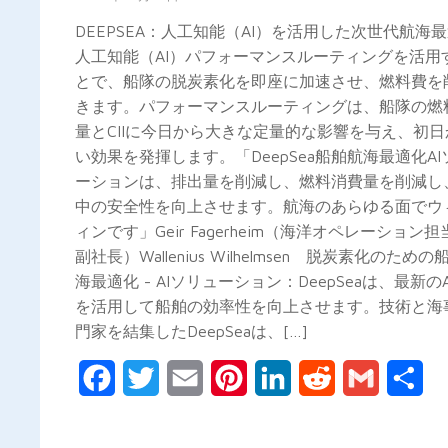
DEEPSEA：人工知能（AI）を活用した次世代航
人工知能（AI）パフォーマンスルーティングを活用
とで、船隊の脱炭素化を即座に加速させ、燃料費を
きます。パフォーマンスルーティングは、船隊の燃
量とCIIに今日から大きな定量的な影響を与え、初
い効果を発揮します。「DeepSea船舶航海最適化AI
ーションは、排出量を削減し、燃料消費量を削減し
中の安全性を向上させます。航海のあらゆる面でウ
ィンです」Geir Fagerheim（海洋オペレーション
副社長）Wallenius Wilhelmsen 脱炭素化のため
海最適化 - AIソリューション：DeepSeaは、最新の
を活用して船舶の効率性を向上させます。技術と海
門家を結集したDeepSeaは、[…]
Facebook
Twitter
Email
Pinterest
LinkedIn
Reddit
Gmail
共
有