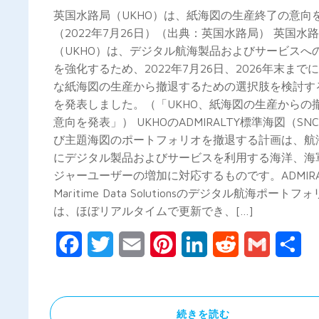
英国水路局（UKHO）は、紙海図の生産終了の意向
（2022年7月26日）（出典：英国水路局） 英国水
（UKHO）は、デジタル航海製品およびサービスへ
を強化するため、2022年7月26日、2026年末まで
な紙海図の生産から撤退するための選択肢を検討す
を発表しました。（「UKHO、紙海図の生産からの
意向を発表」） UKHOのADMIRALTY標準海図（SN
び主題海図のポートフォリオを撤退する計画は、航
にデジタル製品およびサービスを利用する海洋、海
ジャーユーザーの増加に対応するものです。ADMIRA
Maritime Data Solutionsのデジタル航海ポートフ
は、ほぼリアルタイムで更新でき、[…]
Facebook
Twitter
Email
Pinterest
LinkedIn
Reddit
Gmail
共
有
続きを読む