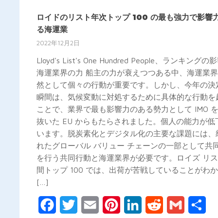
ロイドのリスト年次トップ 100 の最も強力で影響
る海運業
2022年12月2日
Lloyd's List's One Hundred People、ランキング
海運業界の力 船主の力が衰えつつある中、海運業
然として個々の行動が重要です。しかし、今年の決
瞬間は、気候変動に対処するために具体的な行動を
ことで、業界で最も影響力のある勢力として IMO 
抜いた EU からもたらされました。個人の能力が低
います。脱炭素化とデジタル化の主要な課題には、
れたグローバル バリュー チェーンの一部として共
を行う共同行動と海運業界が必要です。ロイズ リ
間トップ 100 では、出荷が苦戦していることがわ
[…]
Facebook
Twitter
Email
Pinterest
LinkedIn
Reddit
Gmail
共