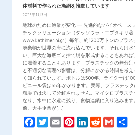
体材料で作られた漁網を推進しています
2023年1月3日
地球のために漁業が変化 ― 先進的なバイオベース
チックソリューション（タッソウラ・エプタキリ著 
www.kathimerini.gr）毎年、約1200万トンのプラ
廃棄物が世界の海に流れ込んでいます。それらは水
い、巨大な海底ゴミ捨て場を形成することもあれば
に漂着することもあります。プラスチックの無分別
と不適切な管理の影響は、分解にかかる時間を考え
く知られています。ボトルは500年、ライターは10
ビニール袋は55年かかります。実際、プラスチック
環境では決して分解されません。マイクロプラスチ
なり、水中に永遠に残り、食物連鎖に入り込みます
前、大手企業が[…]
Facebook
Twitter
Email
Pinterest
LinkedIn
Reddit
Gmail
共
有