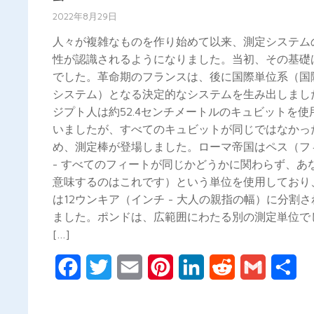
2022年8月29日
人々が複雑なものを作り始めて以来、測定システム
性が認識されるようになりました。当初、その基礎
でした。革命期のフランスは、後に国際単位系（国
システム）となる決定的なシステムを生み出しまし
ジプト人は約52.4センチメートルのキュビットを使
いましたが、すべてのキュビットが同じではなかっ
め、測定棒が登場しました。ローマ帝国はペス（フ
- すべてのフィートが同じかどうかに関わらず、あ
意味するのはこれです）という単位を使用しており
は12ウンキア（インチ - 大人の親指の幅）に分割
ました。ポンドは、広範囲にわたる別の測定単位で
[…]
Facebook
Twitter
Email
Pinterest
LinkedIn
Reddit
Gmail
共
有