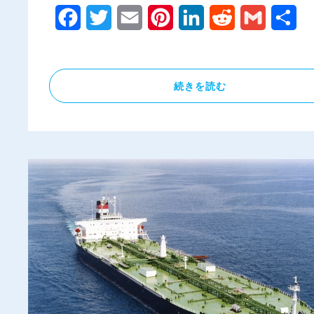
Facebook
Twitter
Email
Pinterest
LinkedIn
Reddit
Gmail
共
有
続きを読む