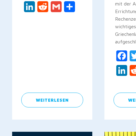
mit der 
LinkedIn
Reddit
Gmail
Teilen
Errichtun
Rechenze
wichtiges
Griechenl
aufgeschl
Fac
Lin
WEITERLESEN
WE