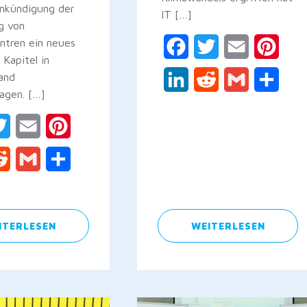
Ankündigung der
IT […]
g von
ntren ein neues
Facebook
Twitter
Email
Pinte
 Kapitel in
and
LinkedIn
Reddit
Gmail
Teile
agen. […]
ebook
Twitter
Email
Pinterest
kedIn
Reddit
Gmail
Teilen
ITERLESEN
WEITERLESEN