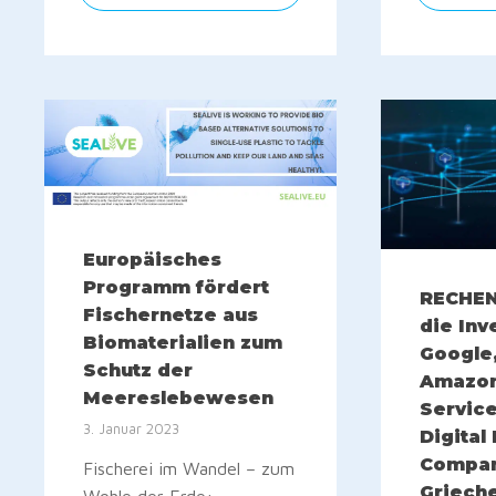
Europäisches
Programm fördert
RECHE
Fischernetze aus
die Inv
Biomaterialien zum
Google,
Schutz der
Amazo
Meereslebewesen
Service
3. Januar 2023
Digital
Compan
Fischerei im Wandel – zum
Griech