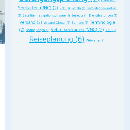
Seekarten (RNC)
(2)
RNC
(1)
Segeln
(1)
Satellitennavigation
(1)
Satellitennavigationssoftware
(1)
Seeleute
(1)
Dienstleistungen
(1)
Versand
(2)
Terminologie
Versand Glossar
(1)
Symbole
(1)
(2)
Vektorseekarten (VNC)
(2)
Bedingungen
(1)
VNC
(1)
Reiseplanung
(6)
Webkarten
(1)