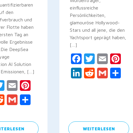
Würdenträger,
uantifizierbaren
einflussreiche
auf den
Persönlichkeiten,
ffverbrauch und
glamouröse Hollywood-
hrer Flotte haben
Stars und all jene, die den
ersten Tag an
Yachtsport geprägt haben,
olle Ergebnisse
[…]
 „Die DeepSea
oyage
Facebook
Twitter
Email
Pinte
ion AI Solution
 Emissionen, […]
LinkedIn
Reddit
Gmail
Teile
ebook
Twitter
Email
Pinterest
kedIn
Reddit
Gmail
Teilen
ITERLESEN
WEITERLESEN