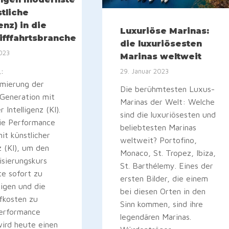
stliche
enz) in die
Luxuriöse Marinas:
ifffahrtsbranche
die luxuriösesten
2023
Marinas weltweit
:
29. Januar 2023
imierung der
Die berühmtesten Luxus-
 Generation mit
Marinas der Welt: Welche
r Intelligenz (KI).
sind die luxuriösesten und
ie Performance
beliebtesten Marinas
it künstlicher
weltweit? Portofino,
z (KI), um den
Monaco, St. Tropez, Ibiza,
isierungskurs
St. Barthélemy. Eines der
tte sofort zu
ersten Bilder, die einem
igen und die
bei diesen Orten in den
fkosten zu
Sinn kommen, sind ihre
Performance
legendären Marinas.
ird heute einen