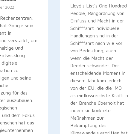
Lloyd's List's One Hundred
er 2022
People, Rangordnung von
 Rechenzentren:
Einfluss und Macht in der
hat Google sein
Schifffahrt Individuelle
nt in
Handlungen sind in der
and verstärkt, um
Schifffahrt nach wie vor
haltige und
von Bedeutung, auch
 Entwicklung
wenn die Macht der
 digitale
Reeder schwindet. Der
mation zu
entscheidende Moment in
igen und seine
diesem Jahr kam jedoch
iche
von der EU, die die IMO
tzung für das
als einflussreichste Kraft in
ter auszubauen.
der Branche überholt hat,
egischen
indem sie konkrete
en und dem Fokus
Maßnahmen zur
enschen hat das
Bekämpfung des
gieunternehmen
Klimawandels ergriffen hat