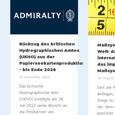
Rückzug des britischen
Maßsys
Hydrographischen Amtes
Welt: d
(UKHO) aus der
interna
Papierseekartenproduktion
das imp
– bis Ende 2026
Maßsy
15. November 2022
29. August
Das britische
Seit die
Hydrographische Amt
anfingen,
(UKHO) kündigte am 26.
Dinge zu
Juli 2022 seine Absicht an,
sie, dass
die Produktion von
benötigt 