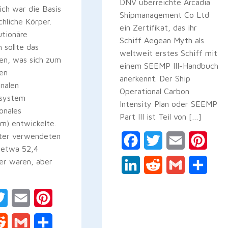
DNV überreichte Arcadia
ich war die Basis
Shipmanagement Co Ltd
hliche Körper.
ein Zertifikat, das ihr
utionäre
Schiff Aegean Myth als
h sollte das
weltweit erstes Schiff mit
en, was sich zum
einem SEEMP III-Handbuch
en
anerkennt. Der Ship
onalen
Operational Carbon
nsystem
Intensity Plan oder SEEMP
ionales
Part III ist Teil von […]
m) entwickelte.
ter verwendeten
Facebook
Twitter
Email
Pinte
e etwa 52,4
er waren, aber
LinkedIn
Reddit
Gmail
Teile
ebook
Twitter
Email
Pinterest
kedIn
Reddit
Gmail
Teilen