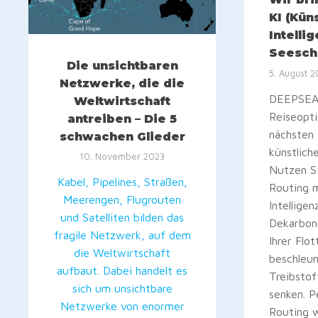
KI (Kün
Intellig
Seesch
Die unsichtbaren
5. August 
Netzwerke, die die
DEEPSEA
Weltwirtschaft
Reiseopt
antreiben – Die 5
nächsten
schwachen Glieder
künstliche
10. November 2023
Nutzen S
Kabel, Pipelines, Straßen,
Routing m
Meerengen, Flugrouten
Intelligen
und Satelliten bilden das
Dekarbon
fragile Netzwerk, auf dem
Ihrer Flo
die Weltwirtschaft
beschleun
aufbaut. Dabei handelt es
Treibstof
sich um unsichtbare
senken. 
Netzwerke von enormer
Routing w