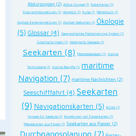
Abkürzungen
(2)
Attica-Gruppe
(1)
Katamaran
(1)
Diagrammkorrekturen
(1)
Vergleich
(1)
Kurse
(1)
Wörterbuch
(1)
Ökologie
rest
digitale Kartenkorrekturen
(1)
digitale Seekarten
(1)
(5)
Glossar
(4)
Geographisches Positionierungs System
(1)
n
Griechische Inseln
(1)
Hellenische Seewege
(1)
Seekarten
(8)
Meereslebewesen
(1)
marine
maritime
Terminologie
(1)
marine Begriffe
(1)
Navigation
(7)
maritime Nachrichten
(2)
Seekarten
Seeschifffahrt
(4)
(9)
Navigationskarten
(5)
NOAA
(1)
Hinweis für Seeleute
(1)
Korrekturen von Papierkarten
(1)
Seekarten aus Papier
(2)
Meereskarten aus Papier
(1)
Durchgangsplanung
(7)
Raster-