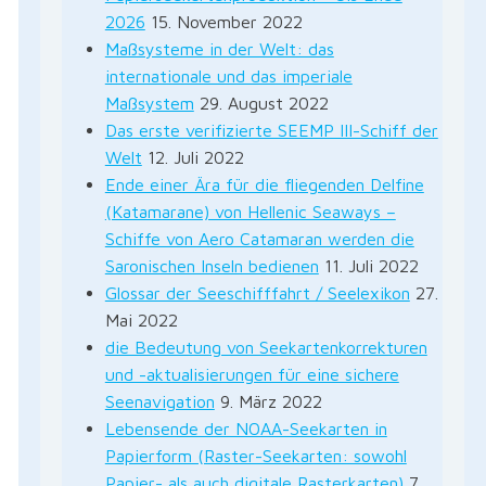
2026
15. November 2022
Maßsysteme in der Welt: das
internationale und das imperiale
Maßsystem
29. August 2022
Das erste verifizierte SEEMP III-Schiff der
Welt
12. Juli 2022
Ende einer Ära für die fliegenden Delfine
(Katamarane) von Hellenic Seaways –
rest
Schiffe von Aero Catamaran werden die
Saronischen Inseln bedienen
11. Juli 2022
n
Glossar der Seeschifffahrt / Seelexikon
27.
Mai 2022
die Bedeutung von Seekartenkorrekturen
und -aktualisierungen für eine sichere
Seenavigation
9. März 2022
Lebensende der NOAA-Seekarten in
Papierform (Raster-Seekarten: sowohl
Papier- als auch digitale Rasterkarten)
7.