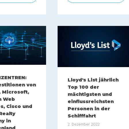
NZENTREN:
Lloyd's List jährlich
estitionen von
Top 100 der
 Microsoft,
mächtigsten und
n Web
einflussreichsten
s, Cisco und
Personen in der
 Realty
Schifffahrt
y in
2. Dezember 2022
enland