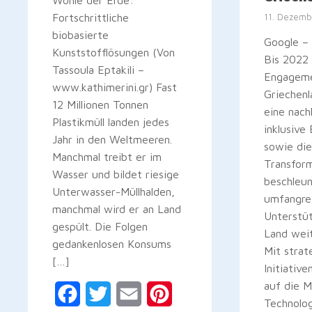
Wohle der Erde:
Fortschrittliche
11. Dezemb
biobasierte
Google –
Kunststofflösungen (Von
Bis 2022 
Tassoula Eptakili –
Engageme
www.kathimerini.gr) Fast
Griechenl
12 Millionen Tonnen
eine nach
Plastikmüll landen jedes
inklusive
Jahr in den Weltmeeren.
sowie die
Manchmal treibt er im
Transfor
Wasser und bildet riesige
beschleun
Unterwasser-Müllhalden,
umfangre
manchmal wird er an Land
Unterstü
gespült. Die Folgen
Land wei
gedankenlosen Konsums
Mit strat
[…]
Initiativ
auf die M
Facebook
Twitter
Email
Pinterest
Technolo