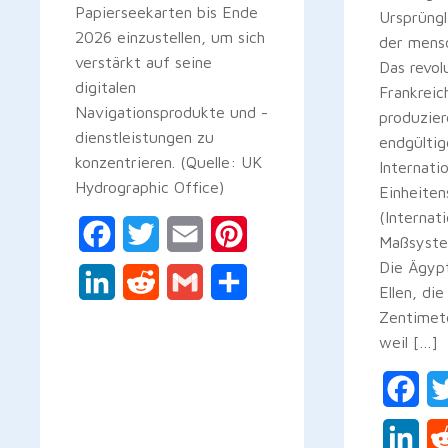
Papierseekarten bis Ende
Ursprüngl
2026 einzustellen, um sich
der mensc
verstärkt auf seine
Das revol
digitalen
Frankreic
Navigationsprodukte und -
produzier
dienstleistungen zu
endgültig
konzentrieren. (Quelle: UK
Internati
Hydrographic Office)
Einheite
(Internat
Facebook
Twitter
Email
Pinterest
Maßsyste
Die Ägyp
LinkedIn
Reddit
Gmail
Teilen
Ellen, di
Zentimet
weil […]
Fac
Lin