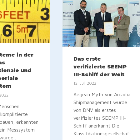
teme in der
Das erste
as
verifizierte SEEMP
tionale und
III-Schiff der Welt
eriale
12. Juli 2022
stem
Aegean Myth von Arcadia
 2022
Shipmanagement wurde
 Menschen
von DNV als erstes
 komplizierte
verifiziertes SEEMP III-
 bauen, erkannten
Schiff anerkannt Die
 ein Messsystem
Klassifikationsgesellschaft
wurde .