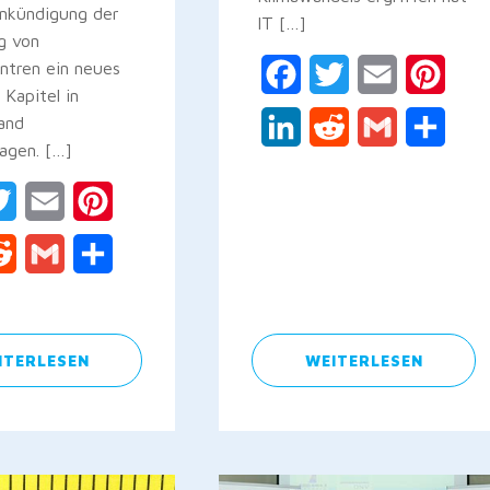
Ankündigung der
IT […]
g von
ntren ein neues
Facebook
Twitter
Email
Pinte
 Kapitel in
and
LinkedIn
Reddit
Gmail
Teile
agen. […]
ebook
Twitter
Email
Pinterest
kedIn
Reddit
Gmail
Teilen
ITERLESEN
WEITERLESEN