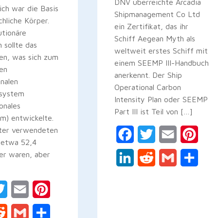
DNV überreichte Arcadia
ich war die Basis
Shipmanagement Co Ltd
hliche Körper.
ein Zertifikat, das ihr
utionäre
Schiff Aegean Myth als
h sollte das
weltweit erstes Schiff mit
en, was sich zum
einem SEEMP III-Handbuch
en
anerkennt. Der Ship
onalen
Operational Carbon
nsystem
Intensity Plan oder SEEMP
ionales
Part III ist Teil von […]
m) entwickelte.
ter verwendeten
Facebook
Twitter
Email
Pinte
e etwa 52,4
er waren, aber
LinkedIn
Reddit
Gmail
Teile
ebook
Twitter
Email
Pinterest
kedIn
Reddit
Gmail
Teilen