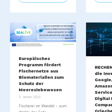
Europäisches
Programm fördert
RECHE
Fischernetze aus
die Inv
Biomaterialien zum
Google,
Schutz der
Amazo
Meereslebewesen
Service
3. Januar 2023
Digital
Compan
Fischerei im Wandel – zum
Griech