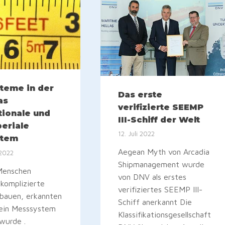
teme in der
Das erste
as
verifizierte SEEMP
tionale und
III-Schiff der Welt
eriale
12. Juli 2022
stem
Aegean Myth von Arcadia
 2022
Shipmanagement wurde
 Menschen
von DNV als erstes
 komplizierte
verifiziertes SEEMP III-
 bauen, erkannten
Schiff anerkannt Die
 ein Messsystem
Klassifikationsgesellschaft
wurde .