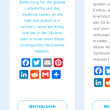
Bedeutung für die globale
großen, q
Lieferkette und das
Einfluss 
moderne Leben, an die
Kraftsto
man sich jedoch erst
den CII I
erinnert, wenn ein Krieg
und vom 
wie der in der Ukraine
wirkungsv
oder in Israel eines dieser
erzielen.
strategischen Netzwerke
Vessel V
bedroht.
Optimizat
reduziert
Facebook
Twitter
Email
Pinterest
Fac
LinkedIn
Reddit
Gmail
Teilen
Lin
WEITERLESEN
WE