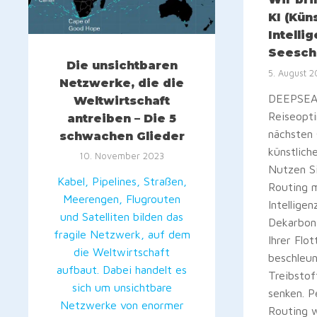
KI (Kün
Intellig
Seesch
Die unsichtbaren
5. August 
Netzwerke, die die
DEEPSEA
Weltwirtschaft
Reiseopt
antreiben – Die 5
nächsten
schwachen Glieder
künstliche
10. November 2023
Nutzen S
Kabel, Pipelines, Straßen,
Routing m
Meerengen, Flugrouten
Intelligen
und Satelliten bilden das
Dekarbon
fragile Netzwerk, auf dem
Ihrer Flo
die Weltwirtschaft
beschleun
aufbaut. Dabei handelt es
Treibstof
sich um unsichtbare
senken. 
Netzwerke von enormer
Routing w