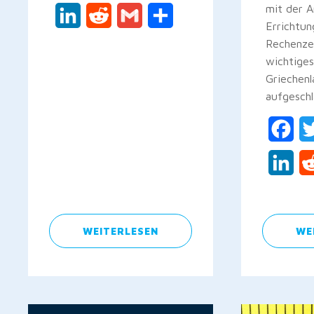
mit der 
LinkedIn
Reddit
Gmail
Teilen
Errichtun
Rechenze
wichtiges
Griechenl
aufgeschl
Fac
Lin
WEITERLESEN
WE