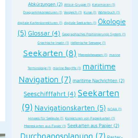
Abkürzungen
(2)
Attica-Gruppe
(1)
Katamaran
(1)
Diagrammkorrekturen
(1)
Vergleich
(1)
Kurse
(1)
Wörterbuch
(1)
Ökologie
rest
digitale Kartenkorrekturen
(1)
digitale Seekarten
(1)
(5)
Glossar
(4)
Geographisches Positionierungs System
(1)
n
Griechische Inseln
(1)
Hellenische Seewege
(1)
Seekarten
(8)
Meereslebewesen
(1)
marine
maritime
Terminologie
(1)
marine Begriffe
(1)
Navigation
(7)
maritime Nachrichten
(2)
Seekarten
Seeschifffahrt
(4)
(9)
Navigationskarten
(5)
NOAA
(1)
Hinweis für Seeleute
(1)
Korrekturen von Papierkarten
(1)
Seekarten aus Papier
(2)
Meereskarten aus Papier
(1)
Durchgangsplanung
(7)
Raster-