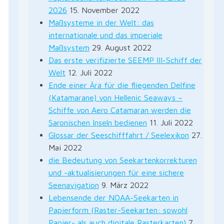
2026
15. November 2022
Maßsysteme in der Welt: das
internationale und das imperiale
Maßsystem
29. August 2022
Das erste verifizierte SEEMP III-Schiff der
Welt
12. Juli 2022
Ende einer Ära für die fliegenden Delfine
(Katamarane) von Hellenic Seaways –
rest
Schiffe von Aero Catamaran werden die
Saronischen Inseln bedienen
11. Juli 2022
n
Glossar der Seeschifffahrt / Seelexikon
27.
Mai 2022
die Bedeutung von Seekartenkorrekturen
und -aktualisierungen für eine sichere
Seenavigation
9. März 2022
Lebensende der NOAA-Seekarten in
Papierform (Raster-Seekarten: sowohl
Papier- als auch digitale Rasterkarten)
7.