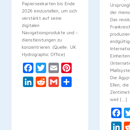
Papierseekarten bis Ende
Ursprüngl
2026 einzustellen, um sich
der mensc
verstärkt auf seine
Das revol
digitalen
Frankreic
Navigationsprodukte und -
produzier
dienstleistungen zu
endgültig
konzentrieren. (Quelle: UK
Internati
Hydrographic Office)
Einheite
(Internat
Facebook
Twitter
Email
Pinterest
Maßsyste
Die Ägyp
LinkedIn
Reddit
Gmail
Teilen
Ellen, di
Zentimet
weil […]
Fac
Lin