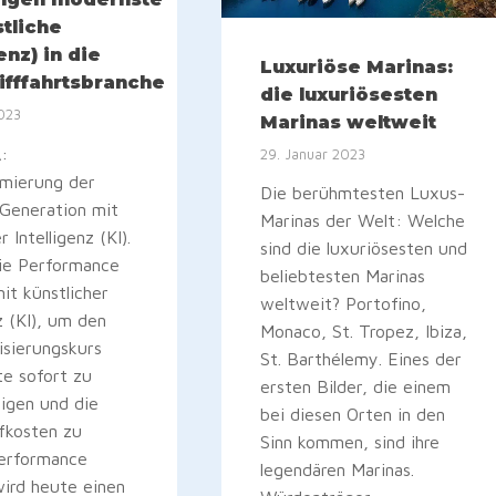
stliche
enz) in die
Luxuriöse Marinas:
ifffahrtsbranche
die luxuriösesten
2023
Marinas weltweit
:
29. Januar 2023
imierung der
Die berühmtesten Luxus-
 Generation mit
Marinas der Welt: Welche
r Intelligenz (KI).
sind die luxuriösesten und
ie Performance
beliebtesten Marinas
it künstlicher
weltweit? Portofino,
z (KI), um den
Monaco, St. Tropez, Ibiza,
isierungskurs
St. Barthélemy. Eines der
tte sofort zu
ersten Bilder, die einem
igen und die
bei diesen Orten in den
fkosten zu
Sinn kommen, sind ihre
Performance
legendären Marinas.
ird heute einen