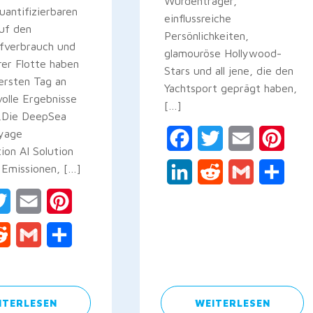
Würdenträger,
uantifizierbaren
einflussreiche
auf den
Persönlichkeiten,
ffverbrauch und
glamouröse Hollywood-
hrer Flotte haben
Stars und all jene, die den
ersten Tag an
Yachtsport geprägt haben,
olle Ergebnisse
[…]
 „Die DeepSea
oyage
Facebook
Twitter
Email
Pinte
ion AI Solution
 Emissionen, […]
LinkedIn
Reddit
Gmail
Teile
ebook
Twitter
Email
Pinterest
kedIn
Reddit
Gmail
Teilen
ITERLESEN
WEITERLESEN