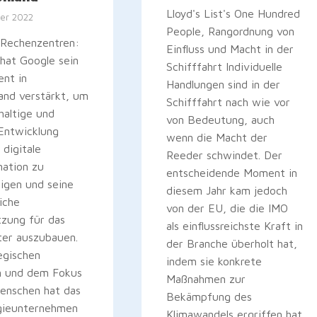
Lloyd's List's One Hundred
er 2022
People, Rangordnung von
 Rechenzentren:
Einfluss und Macht in der
hat Google sein
Schifffahrt Individuelle
nt in
Handlungen sind in der
and verstärkt, um
Schifffahrt nach wie vor
haltige und
von Bedeutung, auch
 Entwicklung
wenn die Macht der
 digitale
Reeder schwindet. Der
mation zu
entscheidende Moment in
igen und seine
diesem Jahr kam jedoch
iche
von der EU, die die IMO
tzung für das
als einflussreichste Kraft in
ter auszubauen.
der Branche überholt hat,
egischen
indem sie konkrete
en und dem Fokus
Maßnahmen zur
enschen hat das
Bekämpfung des
gieunternehmen
Klimawandels ergriffen hat