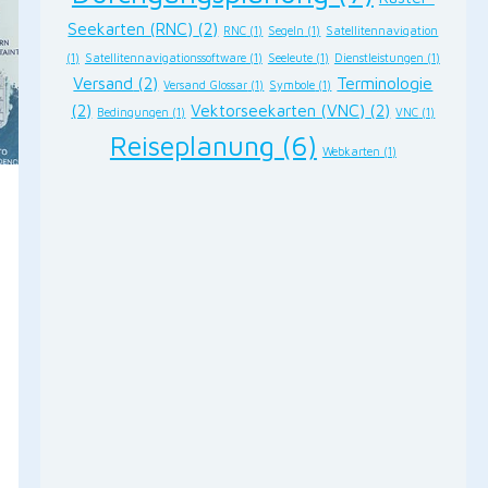
Seekarten (RNC)
(2)
RNC
(1)
Segeln
(1)
Satellitennavigation
(1)
Satellitennavigationssoftware
(1)
Seeleute
(1)
Dienstleistungen
(1)
Versand
(2)
Terminologie
Versand Glossar
(1)
Symbole
(1)
(2)
Vektorseekarten (VNC)
(2)
Bedingungen
(1)
VNC
(1)
Reiseplanung
(6)
Webkarten
(1)