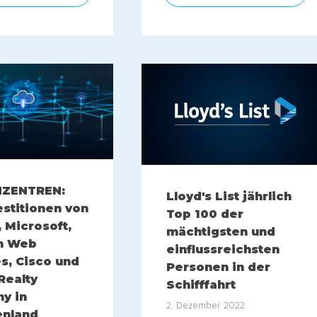
NZENTREN:
Lloyd's List jährlich
estitionen von
Top 100 der
 Microsoft,
mächtigsten und
n Web
einflussreichsten
s, Cisco und
Personen in der
 Realty
Schifffahrt
y in
2. Dezember 2022
enland