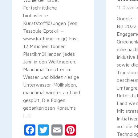
Wohle der Erde:
Fortschrittliche
11. Dezemb
biobasierte
Google –
Kunststofflösungen (Von
Bis 2022 
Tassoula Eptakili –
Engageme
www.kathimerini.gr) Fast
Griechenl
12 Millionen Tonnen
eine nach
Plastikmüll landen jedes
inklusive
Jahr in den Weltmeeren.
sowie die
Manchmal treibt er im
Transfor
Wasser und bildet riesige
beschleun
Unterwasser-Müllhalden,
umfangre
manchmal wird er an Land
Unterstü
gespült. Die Folgen
Land wei
gedankenlosen Konsums
Mit strat
[…]
Initiativ
auf die M
Facebook
Twitter
Email
Pinterest
Technolo