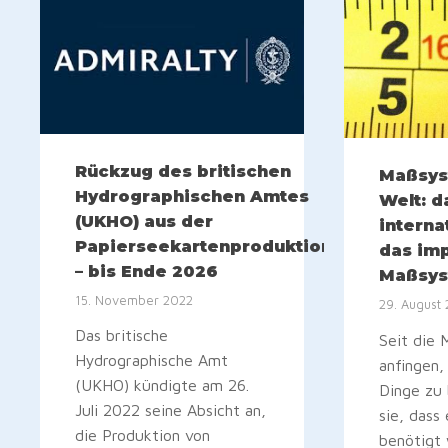
Rückzug des britischen
Maßsys
Hydrographischen Amtes
Welt: d
(UKHO) aus der
interna
Papierseekartenproduktion
das imp
– bis Ende 2026
Maßsy
15. November 2022
29. August
Das britische
Seit die
Hydrographische Amt
anfingen,
(UKHO) kündigte am 26.
Dinge zu
Juli 2022 seine Absicht an,
sie, dass
die Produktion von
benötigt 