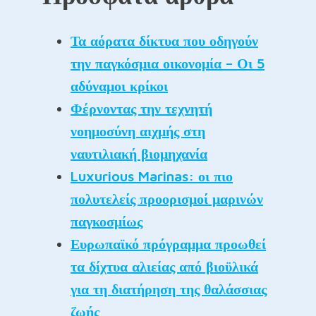
Τα αόρατα δίκτυα που οδηγούν
την παγκόσμια οικονομία – Οι 5
αδύναμοι κρίκοι
Φέρνοντας την τεχνητή
νοημοσύνη αιχμής στη
ναυτιλιακή βιομηχανία
Luxurious Marinas: οι πιο
πολυτελείς προορισμοί μαρινών
παγκοσμίως
Ευρωπαϊκό πρόγραμμα προωθεί
τα δίχτυα αλιείας από βιοϋλικά
για τη διατήρηση της θαλάσσιας
ζωής