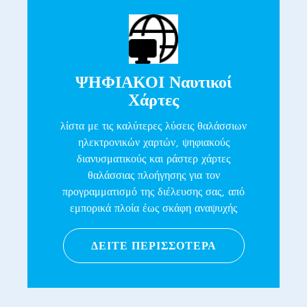
ΨΗΦΙΑΚΟΙ Ναυτικοί
Χάρτες
λίστα με τις καλύτερες λύσεις θαλάσσιων
ηλεκτρονικών χαρτών, ψηφιακούς
διανυσματικούς και ράστερ χάρτες
θαλάσσιας πλοήγησης για τον
προγραμματισμό της διέλευσης σας, από
εμπορικά πλοία έως σκάφη αναψυχής
ΔΕΙΤΕ ΠΕΡΙΣΣΟΤΕΡΑ