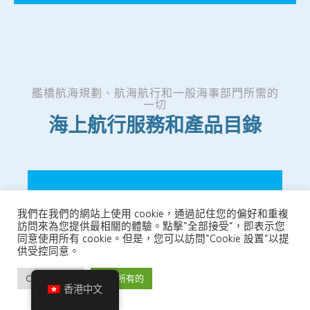
艦橋航海規劃、航海航行和一般海事部門所需的
一切
海上航行服務和產品目錄
我們在我們的網站上使用 cookie，通過記住您的偏好和重複
訪問來為您提供最相關的體驗。點擊“全部接受”，即表示您
同意使用所有 cookie。但是，您可以訪問“Cookie 設置”以提
供受控同意。
數字海圖
Cookie 設置
接受所有的
最佳航海電子海圖解決方案列表、數字矢
香港中文
量和光柵航海圖，用於您的航道規劃，從