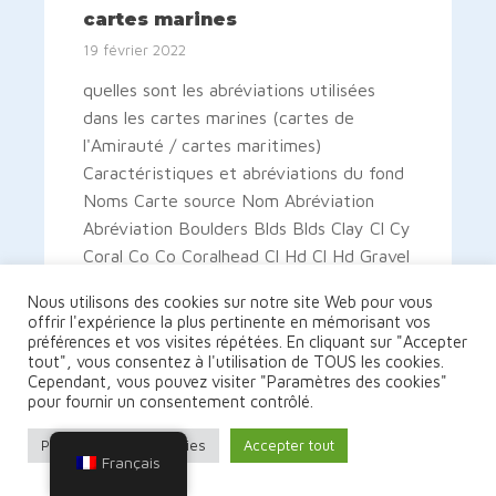
cartes marines
19 février 2022
quelles sont les abréviations utilisées
dans les cartes marines (cartes de
l'Amirauté / cartes maritimes)
Caractéristiques et abréviations du fond
Noms Carte source Nom Abréviation
Abréviation Boulders Blds Blds Clay Cl Cy
Coral Co Co Coralhead Cl Hd Cl Hd Gravel
GG Grass Grs Grs Mud MM […]
Nous utilisons des cookies sur notre site Web pour vous
offrir l'expérience la plus pertinente en mémorisant vos
préférences et vos visites répétées. En cliquant sur "Accepter
LIRE LA SUITE
tout", vous consentez à l'utilisation de TOUS les cookies.
Cependant, vous pouvez visiter "Paramètres des cookies"
pour fournir un consentement contrôlé.
Paramètres des cookies
Accepter tout
Français