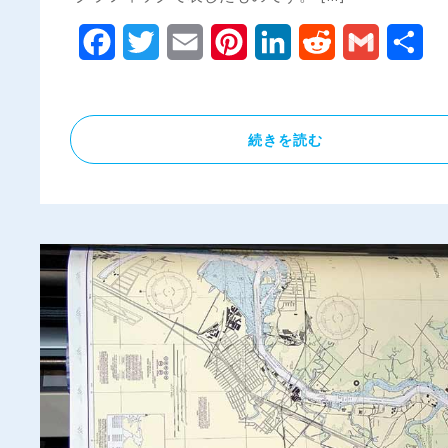
Facebook
Twitter
Email
Pinterest
LinkedIn
Reddit
Gmail
共
有
続きを読む