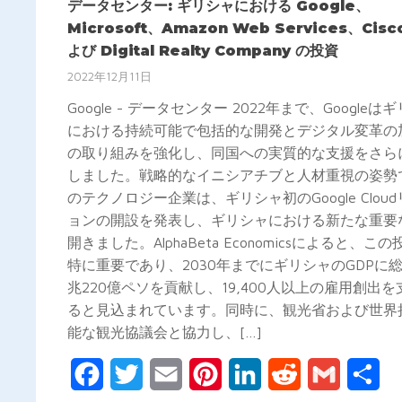
データセンター: ギリシャにおける Google、
Microsoft、Amazon Web Services、Cis
よび Digital Realty Company の投資
2022年12月11日
Google - データセンター 2022年まで、Googleは
における持続可能で包括的な開発とデジタル変革の
の取り組みを強化し、同国への実質的な支援をさら
しました。戦略的なイニシアチブと人材重視の姿勢
のテクノロジー企業は、ギリシャ初のGoogle Clou
ョンの開設を発表し、ギリシャにおける新たな重要
開きました。AlphaBeta Economicsによると、こ
特に重要であり、2030年までにギリシャのGDPに総
兆220億ペソを貢献し、19,400人以上の雇用創出を
ると見込まれています。同時に、観光省および世界
能な観光協議会と協力し、[…]
Facebook
Twitter
Email
Pinterest
LinkedIn
Reddit
Gmail
共