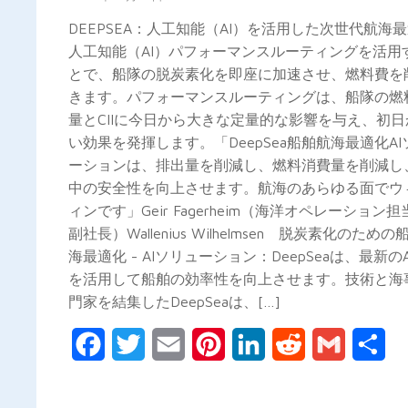
DEEPSEA：人工知能（AI）を活用した次世代航
人工知能（AI）パフォーマンスルーティングを活用
とで、船隊の脱炭素化を即座に加速させ、燃料費を
きます。パフォーマンスルーティングは、船隊の燃
量とCIIに今日から大きな定量的な影響を与え、初
い効果を発揮します。「DeepSea船舶航海最適化AI
ーションは、排出量を削減し、燃料消費量を削減し
中の安全性を向上させます。航海のあらゆる面でウ
ィンです」Geir Fagerheim（海洋オペレーション
副社長）Wallenius Wilhelmsen 脱炭素化のため
海最適化 - AIソリューション：DeepSeaは、最新の
を活用して船舶の効率性を向上させます。技術と海
門家を結集したDeepSeaは、[…]
Facebook
Twitter
Email
Pinterest
LinkedIn
Reddit
Gmail
共
有