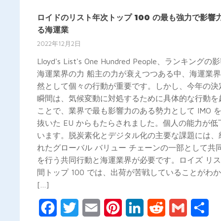
ロイドのリスト年次トップ 100 の最も強力で影響
る海運業
2022年12月2日
Lloyd's List's One Hundred People、ランキング
海運業界の力 船主の力が衰えつつある中、海運業
然として個々の行動が重要です。しかし、今年の決
瞬間は、気候変動に対処するために具体的な行動を
ことで、業界で最も影響力のある勢力として IMO 
抜いた EU からもたらされました。個人の能力が低
います。脱炭素化とデジタル化の主要な課題には、
れたグローバル バリュー チェーンの一部として共
を行う共同行動と海運業界が必要です。ロイズ リ
間トップ 100 では、出荷が苦戦していることがわ
[…]
Facebook
Twitter
Email
Pinterest
LinkedIn
Reddit
Gmail
共