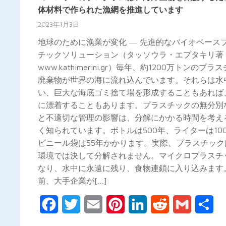
体材料で作られた漁網を推進しています
2023年1月3日
地球のために漁業が変化 ― 先進的なバイオベース
チックソリューション（タッソウラ・エプタキリ著 
www.kathimerini.gr）毎年、約1200万トンのプラ
廃棄物が世界の海に流れ込んでいます。それらは水
い、巨大な海底ゴミ捨て場を形成することもあれば
に漂着することもあります。プラスチックの無分別
と不適切な管理の影響は、分解にかかる時間を考え
く知られています。ボトルは500年、ライターは10
ビニール袋は55年かかります。実際、プラスチック
環境では決して分解されません。マイクロプラスチ
なり、水中に永遠に残り、食物連鎖に入り込みます
前、大手企業が[…]
Facebook
Twitter
Email
Pinterest
LinkedIn
Reddit
Gmail
共
有