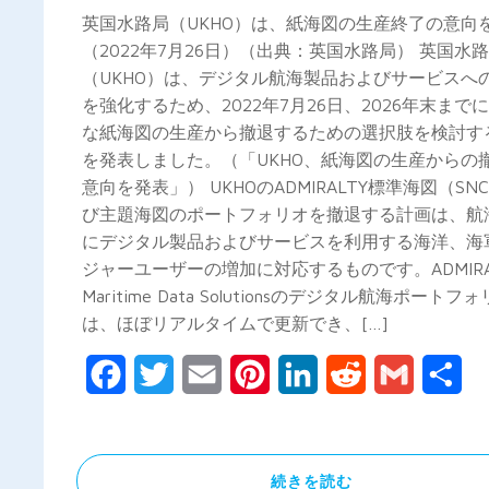
英国水路局（UKHO）は、紙海図の生産終了の意向
（2022年7月26日）（出典：英国水路局） 英国水
（UKHO）は、デジタル航海製品およびサービスへ
を強化するため、2022年7月26日、2026年末まで
な紙海図の生産から撤退するための選択肢を検討す
を発表しました。（「UKHO、紙海図の生産からの
意向を発表」） UKHOのADMIRALTY標準海図（SN
び主題海図のポートフォリオを撤退する計画は、航
にデジタル製品およびサービスを利用する海洋、海
ジャーユーザーの増加に対応するものです。ADMIRA
Maritime Data Solutionsのデジタル航海ポートフ
は、ほぼリアルタイムで更新でき、[…]
Facebook
Twitter
Email
Pinterest
LinkedIn
Reddit
Gmail
共
有
続きを読む