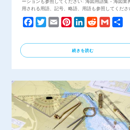
ーションも参照してください: 海図用語集 - 海図業
用される用語、記号、略語、用語も参照してください 
Facebook
Twitter
Email
Pinterest
LinkedIn
Reddit
Gmail
共
有
続きを読む