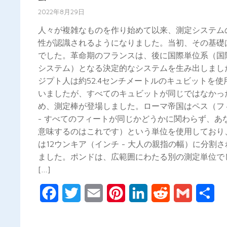
2022年8月29日
人々が複雑なものを作り始めて以来、測定システム
性が認識されるようになりました。当初、その基礎
でした。革命期のフランスは、後に国際単位系（国
システム）となる決定的なシステムを生み出しまし
ジプト人は約52.4センチメートルのキュビットを使
いましたが、すべてのキュビットが同じではなかっ
め、測定棒が登場しました。ローマ帝国はペス（フ
- すべてのフィートが同じかどうかに関わらず、あ
意味するのはこれです）という単位を使用しており
は12ウンキア（インチ - 大人の親指の幅）に分割
ました。ポンドは、広範囲にわたる別の測定単位で
[…]
Facebook
Twitter
Email
Pinterest
LinkedIn
Reddit
Gmail
共
有