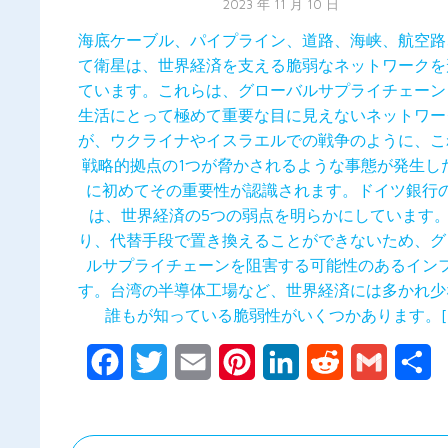
2023 年 11 月 10 日
海底ケーブル、パイプライン、道路、海峡、航空路
て衛星は、世界経済を支える脆弱なネットワークを
ています。これらは、グローバルサプライチェーン
生活にとって極めて重要な目に見えないネットワー
が、ウクライナやイスラエルでの戦争のように、こ
戦略的拠点の1つが脅かされるような事態が発生し
に初めてその重要性が認識されます。ドイツ銀行
は、世界経済の5つの弱点を明らかにしています
り、代替手段で置き換えることができないため、グ
ルサプライチェーンを阻害する可能性のあるイン
す。台湾の半導体工場など、世界経済には多かれ少
誰もが知っている脆弱性がいくつかあります。[
Facebook
Twitter
Email
Pinterest
LinkedIn
Reddit
Gmail
共
有