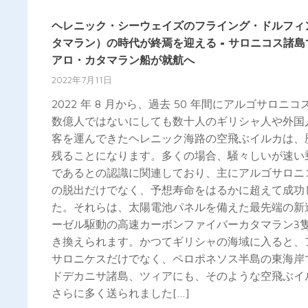
ヘレニック・シーウェイズのフライング・ドルフィ
タマラン）の時代が終焉を迎える - サロニコス諸島
アロ・カタマラン船が就航へ
2022年7月11日
2022 年 8 月から、過去 50 年間にアルゴサロニコ
数億人ではないにしても数十人のギリシャ人や外国
客を運んできたヘレニック海路の空飛ぶイルカは、
残ることになります。多くの場合、騒々しいが速い
であるとの認識に関連しており、主にアルゴサロニ
の脱出だけでなく、予想寿命をはるかに超えて成功
た。それらは、太陽電池パネルを備えた最先端の新
ーゼル駆動の高速カーボンファイバーカタマラン3
き換えられます。かつてギリシャの海域に入ると、
サロニケスだけでなく、ペロポネソス半島の東海岸
ドデカニサ諸島、ツィアにも、そのような空飛ぶイ
さらに多く送られました[…]