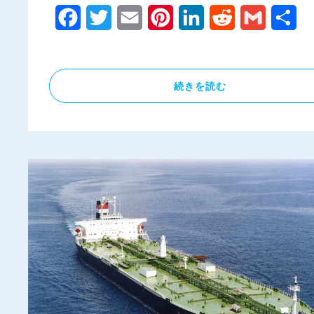
Facebook
Twitter
Email
Pinterest
LinkedIn
Reddit
Gmail
共
有
続きを読む