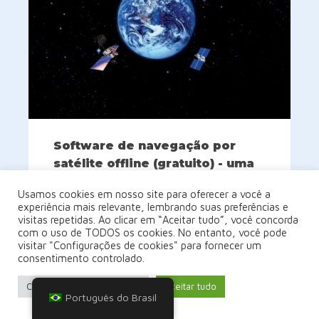
Software de navegação por
satélite offline (gratuito) - uma
comparação
Usamos cookies em nosso site para oferecer a você a
5 de março de 2022
experiência mais relevante, lembrando suas preferências e
visitas repetidas. Ao clicar em “Aceitar tudo”, você concorda
Um catálogo de software de navegação
com o uso de TODOS os cookies. No entanto, você pode
por satélite (ou "GPS") gratuito (não
visitar "Configurações de cookies" para fornecer um
consentimento controlado.
necessariamente de código aberto) para
uma ampla gama de dispositivos.
Configurações de cookies
Aceitar tudo
Português do Brasil
(Software de navegação com mapas
gratuitos - geralmente usa mapas do