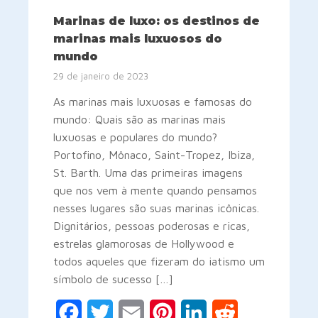
Marinas de luxo: os destinos de
marinas mais luxuosos do
mundo
29 de janeiro de 2023
As marinas mais luxuosas e famosas do
mundo: Quais são as marinas mais
luxuosas e populares do mundo?
Portofino, Mônaco, Saint-Tropez, Ibiza,
St. Barth. Uma das primeiras imagens
que nos vem à mente quando pensamos
nesses lugares são suas marinas icônicas.
Dignitários, pessoas poderosas e ricas,
estrelas glamorosas de Hollywood e
todos aqueles que fizeram do iatismo um
símbolo de sucesso […]
Facebook
Twitter
Email
Pinterest
LinkedIn
Reddit