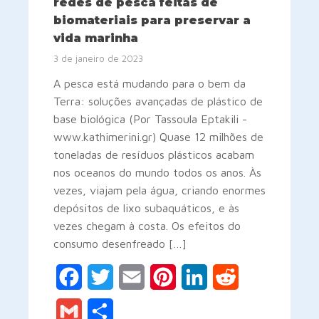
redes de pesca feitas de
biomateriais para preservar a
vida marinha
3 de janeiro de 2023
A pesca está mudando para o bem da
Terra: soluções avançadas de plástico de
base biológica (Por Tassoula Eptakili -
www.kathimerini.gr) Quase 12 milhões de
toneladas de resíduos plásticos acabam
nos oceanos do mundo todos os anos. Às
vezes, viajam pela água, criando enormes
depósitos de lixo subaquáticos, e às
vezes chegam à costa. Os efeitos do
consumo desenfreado […]
Facebook
Twitter
Email
Pinterest
LinkedIn
Reddit
Gmail
Share