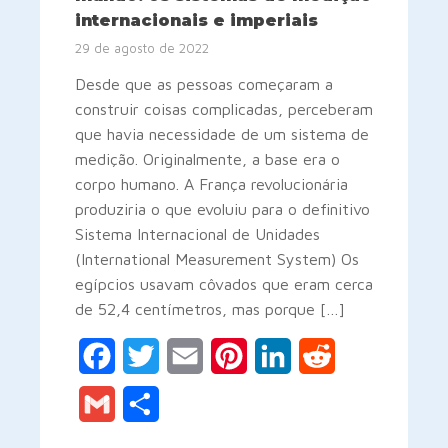
internacionais e imperiais
29 de agosto de 2022
Desde que as pessoas começaram a
construir coisas complicadas, perceberam
que havia necessidade de um sistema de
medição. Originalmente, a base era o
corpo humano. A França revolucionária
produziria o que evoluiu para o definitivo
Sistema Internacional de Unidades
(International Measurement System) Os
egípcios usavam côvados que eram cerca
de 52,4 centímetros, mas porque […]
Facebook
Twitter
Email
Pinterest
LinkedIn
Reddit
Gmail
Share