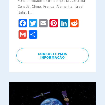
Funcionalidade extra completa Austrália,
Canadá, China, França, Alemanha, Israel,
Itália, […]
Facebook
Twitter
Email
Pinterest
LinkedIn
Reddit
Gmail
Share
CONSULTE MAIS
INFORMAÇÃO