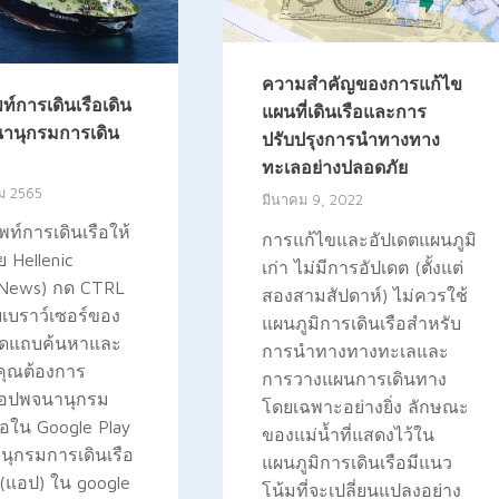
ความสำคัญของการแก้ไข
ท์การเดินเรือเดิน
แผนที่เดินเรือและการ
จนานุกรมการเดิน
ปรับปรุงการนำทางทาง
ทะเลอย่างปลอดภัย
ม 2565
มีนาคม 9, 2022
พท์การเดินเรือให้
การแก้ไขและอัปเดตแผนภูมิ
 Hellenic
เก่า ไม่มีการอัปเดต (ตั้งแต่
 News) กด CTRL
สองสามสัปดาห์) ไม่ควรใช้
บเบราว์เซอร์ของ
แผนภูมิการเดินเรือสำหรับ
เปิดแถบค้นหาและ
การนำทางทางทะเลและ
่คุณต้องการ
การวางแผนการเดินทาง
 แอปพจนานุกรม
โดยเฉพาะอย่างยิ่ง ลักษณะ
ือใน Google Play
ของแม่น้ำที่แสดงไว้ใน
ุกรมการเดินเรือ
แผนภูมิการเดินเรือมีแนว
(แอป) ใน google
โน้มที่จะเปลี่ยนแปลงอย่าง