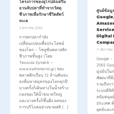
โครงการของยุโรปส่งเสริม
อวนจับปลาที่ทำจากวัสดุ
ศูนย์ข้อม
ชีวภาพเพื่อรักษาชีวิตสัตว์
Google,
ทะเล
Amazo
3 มกราคม 2566
Service
Digital
การตกปลากำลัง
Compan
เปลี่ยนแปลงเพื่อประโยชน์
ของโลก – โซลูชั่นพลาสติก
11 ธันวาคม
ชีวภาพขั้นสูง (โดย
Google – 
Tassoula Eptakili –
2565 Goog
www.kathimerini.gr) ขยะ
มุ่งมั่นใ
พลาสติกเกือบ 12 ล้านตันจบ
พัฒนาที่ย
ลงที่มหาสมุทรของโลกทุกปี
รวมถึงการ
บางครั้งก็เดินทางในน้ำสร้าง
ระบบดิจิท
กองขยะใต้น้ำขนาดใหญ่
สนับสนุนท
และบางครั้งก็ขึ้นฝั่ง ผลของ
ประเทศ ด้
การบริโภคอย่างขาดสติ […]
ยุทธ์และกา