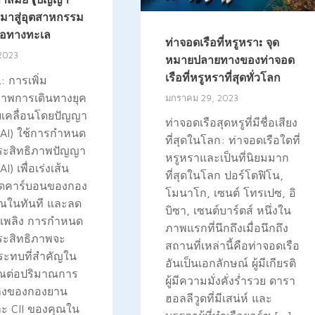
 มาสู่อุตสาหกรรม
รือทางทะเล
ท่าจอดเรือที่หรูหรา: จุด
 2023
หมายปลายทางของท่าจอด
เรือที่หรูหราที่สุดทั่วโลก
 การเพิ่ม
ภาพการเดินทางยุค
มกราคม 29, 2023
ับเคลื่อนโดยปัญญา
ท่าจอดเรือสุดหรูที่มีชื่อเสียง
(AI) ใช้การกำหนด
ที่สุดในโลก: ท่าจอดเรือใดที่
ระสิทธิภาพปัญญา
หรูหราและเป็นที่นิยมมาก
I) เพื่อเร่งเส้น
ที่สุดในโลก ปอร์โตฟิโน,
ดคาร์บอนของกอง
โมนาโก, เซนต์ โทรเปซ, อิ
ุณในทันที และลด
บิซา, เซนต์บาร์ตส์ หนึ่งใน
้อเพลิง การกำหนด
ภาพแรกที่นึกถึงเมื่อนึกถึง
ระสิทธิภาพจะ
สถานที่เหล่านี้คือท่าจอดเรือ
ระทบที่สำคัญใน
อันเป็นเอกลักษณ์ ผู้มีเกียรติ
าณต่อปริมาณการ
ผู้มีความมั่งคั่งร่ำรวย ดารา
พลิงของกองยาน
ฮอลลีวูดที่มีเสน่ห์ และ
ะ CII ของคุณใน