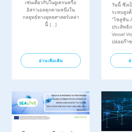
เช่นเดียวกับในยูเครนหรือ
วันนี้ ซึ่ง
อิสราเอลคุกคามหนึ่งใน
ระทบสูงตั
กลยุทธ์ทางยุทธศาสตร์เหล่า
“โซลูชัน A
นี้ […]
ประสิทธิ
Vessel V
ปล่อยก๊าซ
อ่านเพิ่มเติม
อ