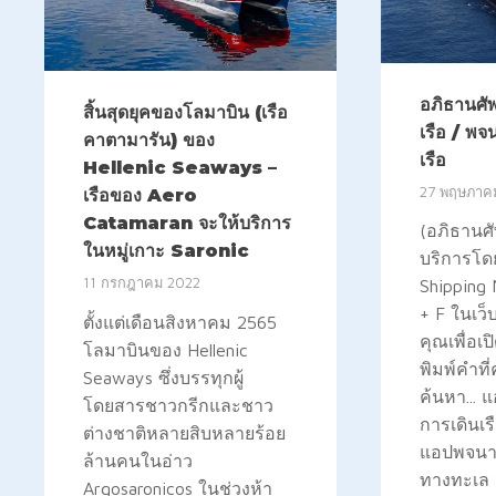
อภิธานศัพ
สิ้นสุดยุคของโลมาบิน (เรือ
เรือ / พ
คาตามารัน) ของ
เรือ
Hellenic Seaways –
27 พฤษภาค
เรือของ Aero
Catamaran จะให้บริการ
(อภิธานศั
ในหมู่เกาะ Saronic
บริการโดย
11 กรกฎาคม 2022
Shipping
+ F ในเว็
ตั้งแต่เดือนสิงหาคม 2565
คุณเพื่อ
โลมาบินของ Hellenic
พิมพ์คำที
Seaways ซึ่งบรรทุกผู้
ค้นหา...
โดยสารชาวกรีกและชาว
การเดินเร
ต่างชาติหลายสิบหลายร้อย
แอปพจนาน
ล้านคนในอ่าว
ทางทะเล 
Argosaronicos ในช่วงห้า