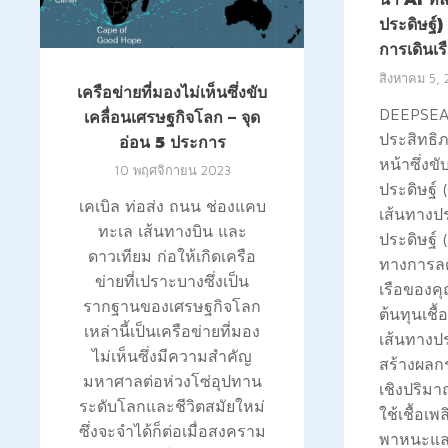
ประดิษฐ์)
การเดินเ
สิงหาคม 5,
เครือข่ายที่มองไม่เห็นซึ่งขับ
DEEPSEA:
เคลื่อนเศรษฐกิจโลก – จุด
ประสิทธิ
อ่อน 5 ประการ
หน้าซึ่งข
10 พฤศจิกายน 2023
ประดิษฐ์ 
เคเบิล ท่อส่ง ถนน ช่องแคบ
เส้นทางป
ทะเล เส้นทางบิน และ
ประดิษฐ์ (A
ดาวเทียม ก่อให้เกิดเครือ
ทางการล
ข่ายที่เปราะบางซึ่งเป็น
เรือของค
รากฐานของเศรษฐกิจโลก
ต้นทุนเชื
เหล่านี้เป็นเครือข่ายที่มอง
เส้นทางป
ไม่เห็นซึ่งมีความสำคัญ
สร้างผลก
มหาศาลต่อห่วงโซ่อุปทาน
เชิงปริม
ระดับโลกและชีวิตสมัยใหม่
ใช้เชื้อเ
ซึ่งจะจำได้ก็ต่อเมื่อสงคราม
พาหนะแล