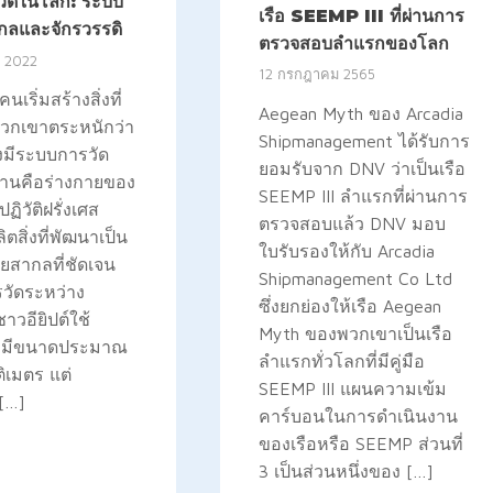
วัดในโลก: ระบบ
เรือ SEEMP III ที่ผ่านการ
กลและจักรวรรดิ
ตรวจสอบลำแรกของโลก
, 2022
12 กรกฎาคม 2565
้คนเริ่มสร้างสิ่งที่
Aegean Myth ของ Arcadia
พวกเขาตระหนักว่า
Shipmanagement ได้รับการ
งมีระบบการวัด
ยอมรับจาก DNV ว่าเป็นเรือ
นฐานคือร่างกายของ
SEEMP III ลำแรกที่ผ่านการ
ปฏิวัติฝรั่งเศส
ตรวจสอบแล้ว DNV มอบ
ตสิ่งที่พัฒนาเป็น
ใบรับรองให้กับ Arcadia
ยสากลที่ชัดเจน
Shipmanagement Co Ltd
วัดระหว่าง
ซึ่งยกย่องให้เรือ Aegean
าวอียิปต์ใช้
Myth ของพวกเขาเป็นเรือ
ที่มีขนาดประมาณ
ลำแรกทั่วโลกที่มีคู่มือ
ิเมตร แต่
SEEMP III แผนความเข้ม
 […]
คาร์บอนในการดำเนินงาน
ของเรือหรือ SEEMP ส่วนที่
3 เป็นส่วนหนึ่งของ […]