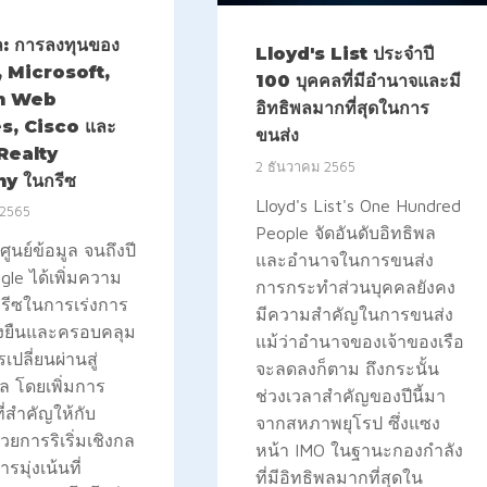
ูล: การลงทุนของ
Lloyd's List ประจำปี
 Microsoft,
100 บุคคลที่มีอำนาจและมี
n Web
อิทธิพลมากที่สุดในการ
s, Cisco และ
ขนส่ง
 Realty
2 ธันวาคม 2565
y ในกรีซ
Lloyd's List's One Hundred
 2565
People จัดอันดับอิทธิพล
ศูนย์ข้อมูล จนถึงปี
และอำนาจในการขนส่ง
le ได้เพิ่มความ
การกระทำส่วนบุคคลยังคง
นกรีซในการเร่งการ
มีความสำคัญในการขนส่ง
ั่งยืนและครอบคลุม
แม้ว่าอำนาจของเจ้าของเรือ
เปลี่ยนผ่านสู่
จะลดลงก็ตาม ถึงกระนั้น
ัล โดยเพิ่มการ
ช่วงเวลาสำคัญของปีนี้มา
ี่สำคัญให้กับ
จากสหภาพยุโรป ซึ่งแซง
วยการริเริ่มเชิงกล
หน้า IMO ในฐานะกองกำลัง
รมุ่งเน้นที่
ที่มีอิทธิพลมากที่สุดใน