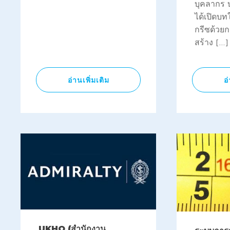
บุคลากร 
ได้เปิดบท
กรีซด้วย
สร้าง […]
อ่านเพิ่มเติม
อ
UKHO (สำนักงาน