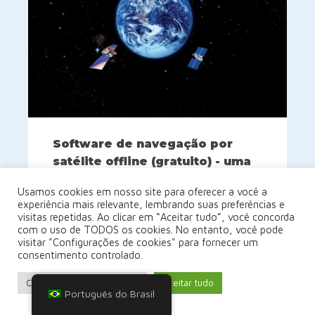
Software de navegação por
satélite offline (gratuito) - uma
comparação
Usamos cookies em nosso site para oferecer a você a
5 de março de 2022
experiência mais relevante, lembrando suas preferências e
visitas repetidas. Ao clicar em “Aceitar tudo”, você concorda
Um catálogo de software de navegação
com o uso de TODOS os cookies. No entanto, você pode
por satélite (ou "GPS") gratuito (não
visitar "Configurações de cookies" para fornecer um
consentimento controlado.
necessariamente de código aberto) para
uma ampla gama de dispositivos.
Configurações de cookies
Aceitar tudo
Português do Brasil
(Software de navegação com mapas
gratuitos - geralmente usa mapas do