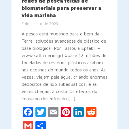
redes de pesca feitas de
biomateriais para preservar a
vida marinha
3 de janeiro de 2023
A pesca está mudando para o bem da
Terra: soluções avançadas de plástico de
base biológica (Por Tassoula Eptakili -
www.kathimerini.gr) Quase 12 milhões de
toneladas de resíduos plásticos acabam
nos oceanos do mundo todos os anos. Às
vezes, viajam pela água, criando enormes
depósitos de lixo subaquáticos, e às
vezes chegam à costa. Os efeitos do
consumo desenfreado […]
Facebook
Twitter
Email
Pinterest
LinkedIn
Reddit
Gmail
Share