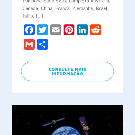
Funcionalidade extra completa Austrália,
Canadá, China, França, Alemanha, Israel,
Itália, […]
Facebook
Twitter
Email
Pinterest
LinkedIn
Reddit
Gmail
Share
CONSULTE MAIS
INFORMAÇÃO