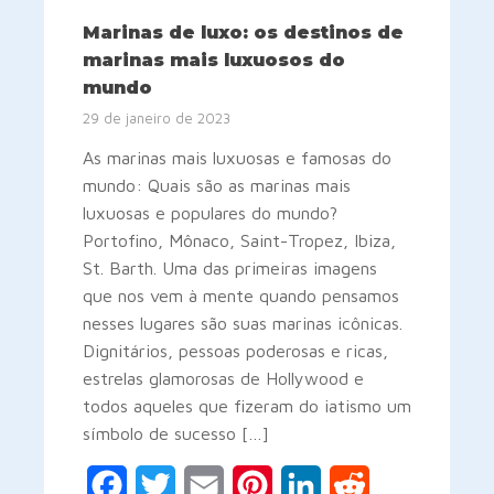
Marinas de luxo: os destinos de
marinas mais luxuosos do
mundo
29 de janeiro de 2023
As marinas mais luxuosas e famosas do
mundo: Quais são as marinas mais
luxuosas e populares do mundo?
Portofino, Mônaco, Saint-Tropez, Ibiza,
St. Barth. Uma das primeiras imagens
que nos vem à mente quando pensamos
nesses lugares são suas marinas icônicas.
Dignitários, pessoas poderosas e ricas,
estrelas glamorosas de Hollywood e
todos aqueles que fizeram do iatismo um
símbolo de sucesso […]
Facebook
Twitter
Email
Pinterest
LinkedIn
Reddit