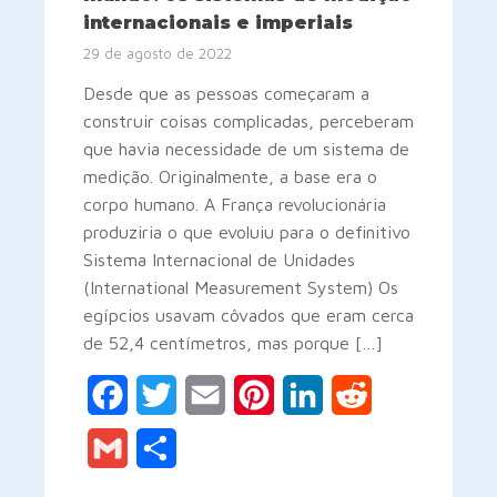
internacionais e imperiais
29 de agosto de 2022
Desde que as pessoas começaram a
construir coisas complicadas, perceberam
que havia necessidade de um sistema de
medição. Originalmente, a base era o
corpo humano. A França revolucionária
produziria o que evoluiu para o definitivo
Sistema Internacional de Unidades
(International Measurement System) Os
egípcios usavam côvados que eram cerca
de 52,4 centímetros, mas porque […]
Facebook
Twitter
Email
Pinterest
LinkedIn
Reddit
Gmail
Share