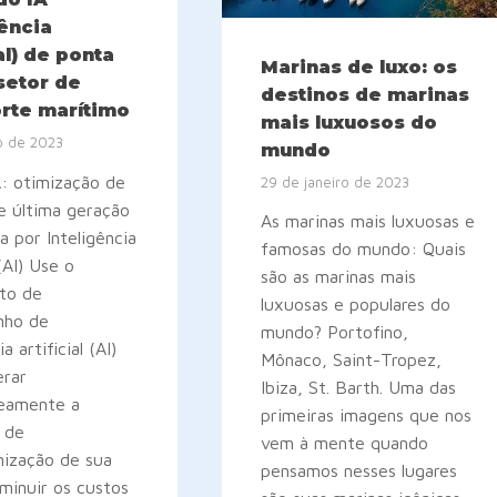
gência
ial) de ponta
Marinas de luxo: os
setor de
destinos de marinas
rte marítimo
mais luxuosos do
o de 2023
mundo
 otimização de
29 de janeiro de 2023
e última geração
As marinas mais luxuosas e
a por Inteligência
famosas do mundo: Quais
 (AI) Use o
são as marinas mais
to de
luxuosas e populares do
nho de
mundo? Portofino,
a artificial (AI)
Mônaco, Saint-Tropez,
erar
Ibiza, St. Barth. Uma das
neamente a
primeiras imagens que nos
a de
vem à mente quando
nização de sua
pensamos nesses lugares
iminuir os custos