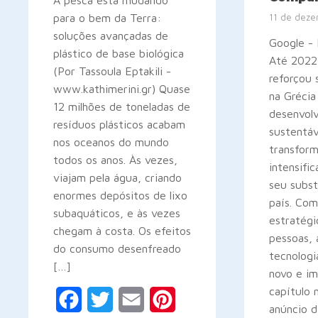
A pesca está mudando
para o bem da Terra:
11 de dez
soluções avançadas de
Google - 
plástico de base biológica
Até 2022
(Por Tassoula Eptakili -
reforçou
www.kathimerini.gr) Quase
na Grécia
12 milhões de toneladas de
desenvol
resíduos plásticos acabam
sustentáv
nos oceanos do mundo
transform
todos os anos. Às vezes,
intensifi
viajam pela água, criando
seu subst
enormes depósitos de lixo
país. Com
subaquáticos, e às vezes
estratégi
chegam à costa. Os efeitos
pessoas,
do consumo desenfreado
tecnolog
[…]
novo e i
capítulo 
Facebook
Twitter
Email
Pinterest
anúncio d