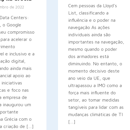
Cem pessoas da Lloyd's
embro de 2022
List, classificando a
Data Centers:
influência e o poder na
, o Google
navegação As ações
 seu compromisso
individuais ainda são
 para acelerar o
importantes na navegação,
vimento
mesmo quando o poder
el e inclusivo e a
dos armadores está
ação digital,
diminuindo. No entanto, o
cando ainda mais
momento decisivo deste
ancial apoio ao
ano veio da UE, que
 iniciativas
ultrapassou a IMO como a
cas e foco nas
força mais influente do
 a empresa de
setor, ao tomar medidas
ia inaugurou um
tangíveis para lidar com as
mportante
mudanças climáticas de TI
na Grécia com o
[…]
a criação de […]