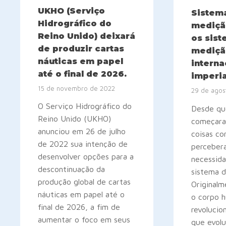
UKHO (Serviço
Sistem
Hidrográfico do
mediçã
Reino Unido) deixará
os sis
de produzir cartas
mediçã
náuticas em papel
interna
até o final de 2026.
imperia
15 de novembro de 2022
29 de agos
O Serviço Hidrográfico do
Desde qu
Reino Unido (UKHO)
começara
anunciou em 26 de julho
coisas co
de 2022 sua intenção de
perceber
desenvolver opções para a
necessid
descontinuação da
sistema 
produção global de cartas
Originalm
náuticas em papel até o
o corpo 
final de 2026, a fim de
revolucio
aumentar o foco em seus
que evolu