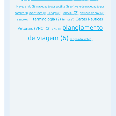
Navegando
(1)
navegação por satélite
(1)
software de navegação por
envio
(2)
satélite
(1)
marítimos
(1)
Serviços
(1)
glossário de envio
(1)
terminologia
(2)
Cartas Náuticas
símbolos
(1)
termos
(1)
planejamento
Vetoriais (VNC)
(2)
VNC
(1)
de viagem
(6)
mapas da web
(1)
rest