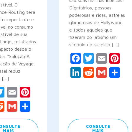
são suas marinas icônicas.
tível. O
Dignitários, pessoas
nce Routing terá
poderosas e ricas, estrelas
to importante e
glamorosas de Hollywood
ável no consumo
e todos aqueles que
stível de sua
fizeram do iatismo um
I hoje, resultados
símbolo de sucesso […]
mpacto desde o
dia. “Solução AI
Facebook
Twitter
Email
Pinte
zação de Voyage
ssel reduz
LinkedIn
Reddit
Gmail
Share
, […]
ebook
Twitter
Email
Pinterest
kedIn
Reddit
Gmail
Share
ONSULTE
CONSULTE
MAIS
MAIS