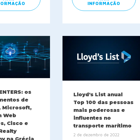
FORMAÇÃO
INFORMAÇÃO
ENTERS: os
Lloyd's List anual
imentos de
Top 100 das pessoas
 Microsoft,
mais poderosas e
n Web
influentes no
s, Cisco e
transporte marítimo
 Realty
2 de dezembro de 2022
y na Grécia