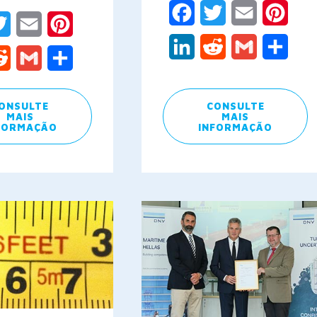
Facebook
Twitter
Email
Pinte
ebook
Twitter
Email
Pinterest
LinkedIn
Reddit
Gmail
Share
kedIn
Reddit
Gmail
Share
ONSULTE
CONSULTE
MAIS
MAIS
FORMAÇÃO
INFORMAÇÃO