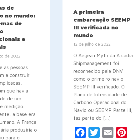
as de
A primeira
o no mundo:
embarcação SEEMP
temas de
III verificada no
o
mundo
cionais e
12 de julho de 2022
is
O Aegean Myth da Arcadia
to de 2022
Shipmanagement foi
e as pessoas
reconhecido pela DNV
m a construir
como o primeiro navio
mplicadas,
SEEMP III verificado. O
am que havia
Plano de Intensidade de
ade de um
Carbono Operacional do
de medição.
Navio ou SEEMP Parte III,
ente, a base era
faz parte do […]
humano. A França
nária produziria o
Facebook
Twitter
Email
Pinte
iu para o