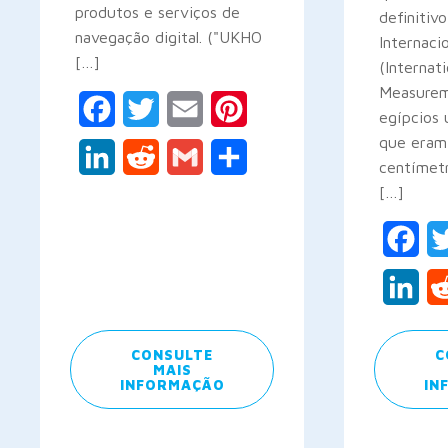
produtos e serviços de
definitiv
navegação digital. ("UKHO
Internaci
[…]
(Internati
Measurem
Facebook
Twitter
Email
Pinterest
egípcios
que eram
LinkedIn
Reddit
Gmail
Share
centímet
[…]
Fac
Lin
CONSULTE
C
MAIS
INFORMAÇÃO
IN