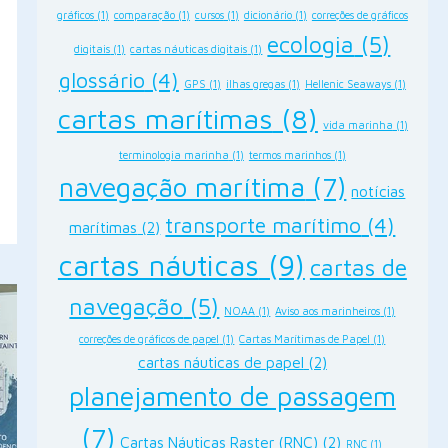
rest
gráficos
(1)
comparação
(1)
cursos
(1)
dicionário
(1)
correções de gráficos
ecologia
(5)
digitais
(1)
cartas náuticas digitais
(1)
glossário
(4)
GPS
(1)
ilhas gregas
(1)
Hellenic Seaways
(1)
cartas marítimas
(8)
vida marinha
(1)
terminologia marinha
(1)
termos marinhos
(1)
navegação marítima
(7)
notícias
transporte marítimo
(4)
marítimas
(2)
cartas náuticas
(9)
cartas de
navegação
(5)
NOAA
(1)
Aviso aos marinheiros
(1)
correções de gráficos de papel
(1)
Cartas Marítimas de Papel
(1)
cartas náuticas de papel
(2)
planejamento de passagem
(7)
Cartas Náuticas Raster (RNC)
(2)
RNC
(1)