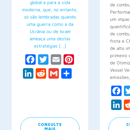
global e para a vida
de combus
moderna, que, no entanto,
Performa
só são lembradas quando
um impac
uma guerra como a da
quantific
Ucrânia ou de Israel
de combu
ameaça uma destas
frota e CI
estratégias […]
de alto i
primeiro 
Facebook
Twitter
Email
Pinterest
de Otimi
Vessel Ve
LinkedIn
Reddit
Gmail
Share
emissões
Fac
Lin
CONSULTE
C
MAIS