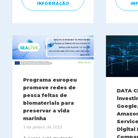
INFORMAÇÃO
IN
Programa europeu
promove redes de
DATA C
pesca feitas de
invest
biomateriais para
Google,
preservar a vida
Amazo
marinha
Service
3 de janeiro de 2023
Digital
Compan