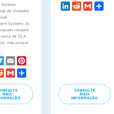
o Sistema
LinkedIn
Reddit
Gmail
Share
onal de Unidades
onal
ent System) Os
 usavam côvados
 cerca de 52,4
ros, mas porque
ebook
Twitter
Email
Pinterest
kedIn
Reddit
Gmail
Share
ONSULTE
CONSULTE
MAIS
MAIS
FORMAÇÃO
INFORMAÇÃO