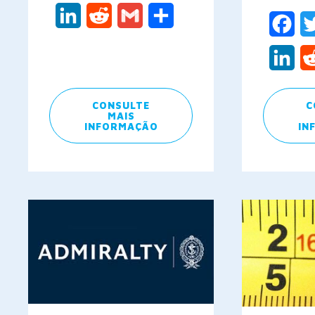
LinkedIn
Reddit
Gmail
Share
Fac
Lin
CONSULTE
C
MAIS
INFORMAÇÃO
IN