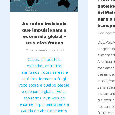
(Inteli
Artific
para o 
As redes invisíveis
transpo
que impulsionam a
5 de agost
economia global –
DEEPSEA:
Os 5 elos fracos
viagem d
10 de novembro de 2023
alimentad
Cabos, oleodutos,
Artificial
estradas, estreitos
roteamen
marítimos, rotas aéreas e
desempe
satélites formam a frágil
inteligênci
rede sobre a qual se baseia
para acel
a economia global. Estas
instanta
são redes invisíveis de
trajetóri
enorme importância para a
descarbo
cadeia de abastecimento
frota e d