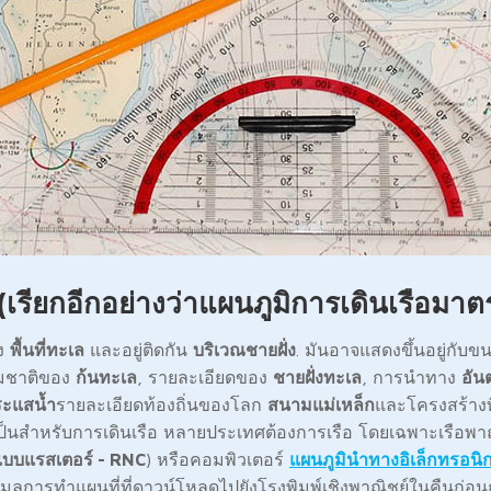
(เรียกอีกอย่างว่าแผนภูมิการเดินเรือมา
ง
พื้นที่ทะเล
และอยู่ติดกัน
บริเวณชายฝั่ง
. มันอาจแสดงขึ้นอยู่กับ
มชาติของ
ก้นทะเล
, รายละเอียดของ
ชายฝั่งทะเล
, การนำทาง
อัน
ะแสน้ำ
รายละเอียดท้องถิ่นของโลก
สนามแม่เหล็ก
และโครงสร้างที
่จำเป็นสำหรับการเดินเรือ หลายประเทศต้องการเรือ โดยเฉพาะเรือพา
บบแรสเตอร์ - RNC
) หรือคอมพิวเตอร์
แผนภูมินำทางอิเล็กทรอนิก
มูลการทำแผนที่ที่ดาวน์โหลดไปยังโรงพิมพ์เชิงพาณิชย์ในคืนก่อน