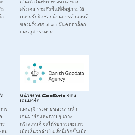
ละ
เดินเรือในพื้นที่ทางทะเลของ
รือ
ฝรั่งเศส รวมถึงพื้นที่ที่อยู่ภายใต้
้อ
ความรับผิดชอบด้านการทำแผนที่
ของฝรั่งเศส Shom มีแคตตาล็อก
แผนภูมิกระดาษ
ือ
หน่วยงาน GeoData ของ
เดนมาร์ก
ิการ
แผนภูมิกระดาษของน่านน้ำ
อ
เดนมาร์กและรอบ ๆ เกาะ
าร
กรีนแลนด์ จะได้รับการเผยแพร่
าะสม
เมื่อเห็นว่าจำเป็น สิ่งนี้เกิดขึ้นเมื่อ