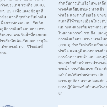
สำหรับการเดินเรือในทะเลลึก
ว่างประเทศ รวมถึง UKHO,
ทางเดินเลียบชายฝั่ง ทางเข้า
M, BSH เพื่อแสดงข้อมูลที่
ท่าเรือ และท่าเทียบเรือ ช่วง
่ยวข้องมากที่สุดสำหรับนักเดิน
สเกลที่ให้รายละเอียดในระดับท
อเพื่อการพักผ่อนและเรือเล็ก
เหมาะสมและเพิ่มความตระห
ภูมิการเดินเรือแบบกระดาษ
ในสถานการณ์ รวมถึง: แผนภู
พ์บนกระดาษกันน้ำที่ออกแบบ
การเดินเรือกระดาษขนาดใหญ
ำหรับนักเดินเรือและบรรจุใน
(PNCs) สำหรับท่าเรือหลักแล
เป๋าสตางค์ PVC รีไซเคิลที่
ท่าเรือ แผนภูมิขนาดกลางสำ
ทาน
การนำทางชายฝั่ง และแผนภูม
ขนาดเล็กสำหรับการนำทาง
ชายฝั่ง การอัปเดตรายสัปดาห
ฉบับใหม่เพื่อช่วยรักษาระดับ
ความถูกต้อง ความปลอดภัย 
การปฏิบัติตามข้อกำหนดในระ
สูง