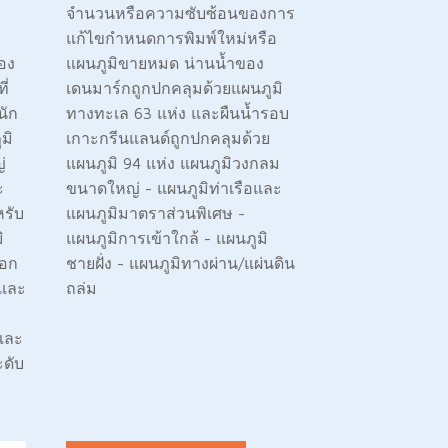
จำนวนหรือความซับซ้อนของการ
แก้ไขกำหนดการพิมพ์ใหม่หรือ
ของ
แผนภูมิขายหมด น่านน้ำของ
ี่
เดนมาร์กถูกปกคลุมด้วยแผนภูมิ
นัก
ทางทะเล 63 แห่ง และผืนน้ำรอบ
มิ
เกาะกรีนแลนด์ถูกปกคลุมด้วย
่
แผนภูมิ 94 แห่ง แผนภูมิวงกลม
ะ
ขนาดใหญ่ - แผนภูมิท่าเรือและ
หรับ
แผนภูมิมาตราส่วนพิเศษ -
ิ
แผนภูมิการเข้าใกล้ - แผนภูมิ
นอก
ชายฝั่ง - แผนภูมิทางผ่าน/แผ่นดิน
์และ
ถล่ม
และ
ดับ