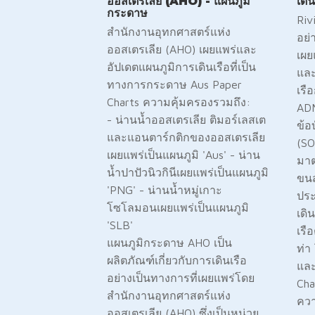
ออสเตรเลีย (AHO) - แผนภูมิ
เดิ
กระดาษ
Riv
สำนักงานอุทกศาสตร์แห่ง
อย่
ออสเตรเลีย (AHO) เผยแพร่และ
เผย
อัปเดตแผนภูมิการเดินเรือที่เป็น
และ
ทางการกระดาษ Aus Paper
เร
Charts ความคุ้มครองรวมถึง:
ADM
- น่านน้ำออสเตรเลีย ติมอร์เลสเต
ข้อ
และแอนตาร์กติกของออสเตรเลีย
(SO
เผยแพร่เป็นแผนภูมิ 'Aus' - น่าน
มาต
น้ำปาปัวนิวกินีเผยแพร่เป็นแผนภูมิ
ขนส
'PNG' - น่านน้ำหมู่เกาะ
ปร
โซโลมอนเผยแพร่เป็นแผนภูมิ
เดิ
'SLB'
เรื
แผนภูมิกระดาษ AHO เป็น
ท่า
ผลิตภัณฑ์เกี่ยวกับการเดินเรือ
และ
อย่างเป็นทางการที่เผยแพร่โดย
Cha
สำนักงานอุทกศาสตร์แห่ง
ควา
ออสเตรเลีย (AHO) ซึ่งเป็นหน่วย