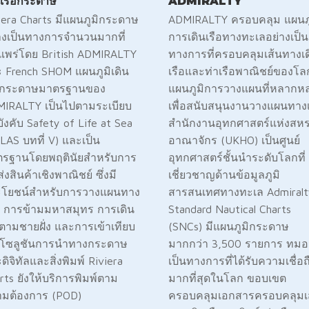
นเรือกระดาษ
ADMIRALTY
iera Charts มีแผนภูมิกระดาษ
ADMIRALTY ครอบคลุม แผนภู
างเป็นทางการจำนวนมากที่
การเดินเรือทางทะเลอย่างเป็น
แพร่โดย British ADMIRALTY
ทางการที่ครอบคลุมเส้นทางเด
 French SHOM แผนภูมิเดิน
เรือและท่าเรือพาณิชย์ของโล
ือกระดาษมาตรฐานของ
แผนภูมิการวางแผนที่หลากห
IRALTY เป็นไปตามระเบียบ
เพื่อสนับสนุนงานวางแผนทางเ
บังคับ Safety of Life at Sea
สำนักงานอุทกศาสตร์แห่งสห
LAS บทที่ V) และเป็น
อาณาจักร (UKHO) เป็นศูนย์
รฐานโดยพฤตินัยสำหรับการ
อุทกศาสตร์ชั้นนำระดับโลกที่
่งสินค้าเชิงพาณิชย์ ซึ่งมี
เชี่ยวชาญด้านข้อมูลภูมิ
ะโยชน์สำหรับการวางแผนทาง
สารสนเทศทางทะเล Admiralt
น การข้ามมหาสมุทร การเดิน
Standard Nautical Charts
อตามชายฝั่ง และการเข้าเทียบ
(SNCs) มีแผนภูมิกระดาษ
 โซลูชันการนำทางกระดาษ
มากกว่า 3,500 รายการ ​​​​​​​​​​​​​​​​​​​​​​​​​​​​​​​​​​​​​​​​​​​​​​​​​ท​​​​​​​​​​​​​​​​​​​​​​​​​​​​​​ม​​​
ดิจิทัลและสิ่งพิมพ์ Riviera
เป็นทางการที่ได้รับความเชื่อถ
rts ยังให้บริการพิมพ์ตาม
มากที่สุดในโลก ขอบเขต
มต้องการ (POD)
ครอบคลุมเอกสารครอบคลุมเ