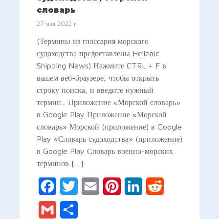
словарь
27 мая 2022 г.
(Термины из глоссария морского
судоходства предоставлены Hellenic
Shipping News) Нажмите CTRL + F в
вашем веб-браузере, чтобы открыть
строку поиска, и введите нужный
термин... Приложение «Морской словарь»
в Google Play Приложение «Морской
словарь» Морской (приложение) в Google
Play «Словарь судоходства» (приложение)
в Google Play Словарь военно-морских
терминов […]
Facebook
Twitter
Email
Pinterest
LinkedIn
Reddit
Gmail
Отправить